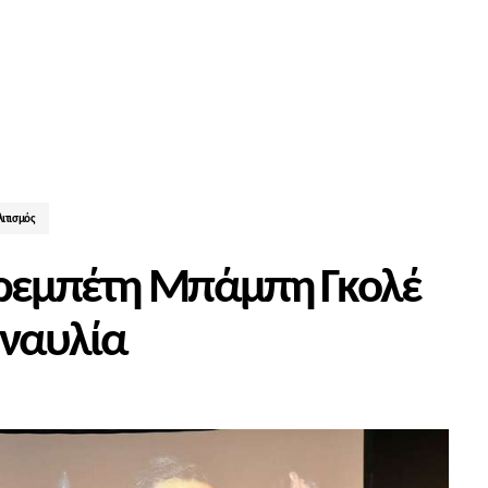
ιτισμός
 ρεμπέτη Μπάμπη Γκολέ
υναυλία