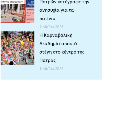
Πατρών κατέγραφε την
ανησυχία για τα
πατίνια
9 Μαΐου 2026
Η Καρναβαλική
Ακαδημία αποκτά
στέγη στο κέντρο της
Πάτρας
9 Μαΐου 2026