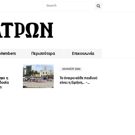
Members
Περισσότερα
Επικοινωνία
26 ΜΑΪ́ΟΥ 2026
ηκε η
Το όνειρο κάθε παιδιού
οδοσία
είναι η Ειρήνη… –...
δα