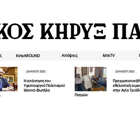
ς
Απόψεις
kirixTV
ΚirixAROUND
26 ΜΑΪ́ΟΥ 2026
26 ΜΑΪ́ΟΥ 2026
Η απάντηση του
Πραγματοποιήθ
Υφυπουργού Πολιτισμού
εθελοντική αιμ
Ιάσονα Φωτήλα
στην Αγία Τριά
.
Πατρών