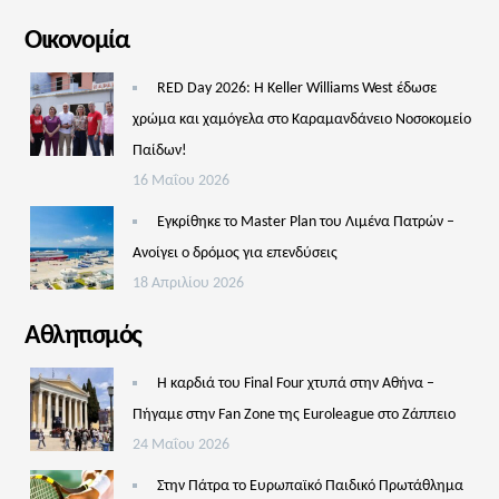
Οικονομία
RED Day 2026: Η Keller Williams West έδωσε
χρώμα και χαμόγελα στο Καραμανδάνειο Νοσοκομείο
Παίδων!
16 Μαΐου 2026
Εγκρίθηκε το Master Plan του Λιμένα Πατρών –
Aνοίγει ο δρόμος για επενδύσεις
18 Απριλίου 2026
Αθλητισμός
Η καρδιά του Final Four χτυπά στην Αθήνα –
Πήγαμε στην Fan Zone της Euroleague στο Ζάππειο
24 Μαΐου 2026
Στην Πάτρα το Ευρωπαϊκό Παιδικό Πρωτάθλημα