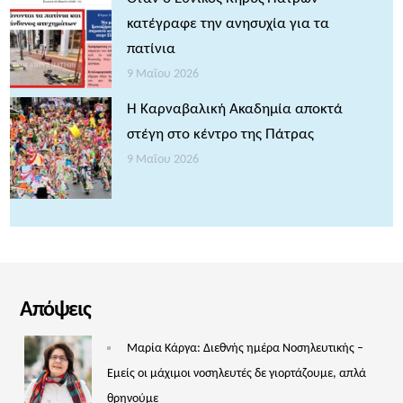
κατέγραφε την ανησυχία για τα
πατίνια
9 Μαΐου 2026
Η Καρναβαλική Ακαδημία αποκτά
στέγη στο κέντρο της Πάτρας
9 Μαΐου 2026
Απόψεις
Μαρία Κάργα: Διεθνής ημέρα Νοσηλευτικής –
Εμείς οι μάχιμοι νοσηλευτές δε γιορτάζουμε, απλά
θρηνούμε