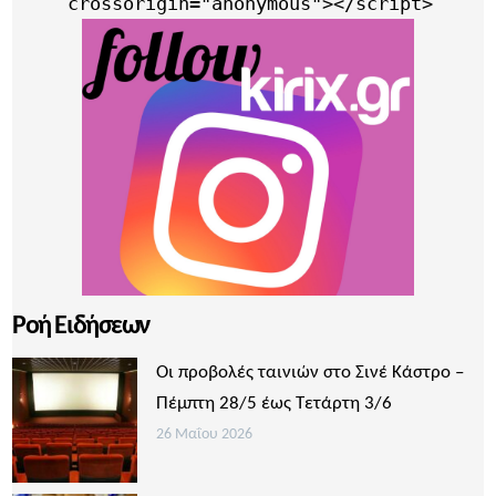
     crossorigin="anonymous"></script>
Ροή Ειδήσεων
Οι προβολές ταινιών στο Σινέ Κάστρο –
Πέμπτη 28/5 έως Τετάρτη 3/6
26 Μαΐου 2026