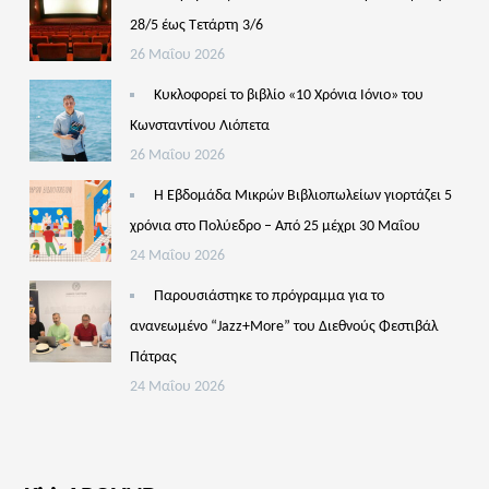
28/5 έως Τετάρτη 3/6
26 Μαΐου 2026
Κυκλοφορεί το βιβλίο «10 Χρόνια Ιόνιο» του
Κωνσταντίνου Λιόπετα
26 Μαΐου 2026
Η Εβδομάδα Μικρών Βιβλιοπωλείων γιορτάζει 5
χρόνια στο Πολύεδρο – Από 25 μέχρι 30 Μαΐου
24 Μαΐου 2026
Παρουσιάστηκε το πρόγραμμα για το
ανανεωμένο “Jazz+More” του Διεθνούς Φεστιβάλ
Πάτρας
24 Μαΐου 2026