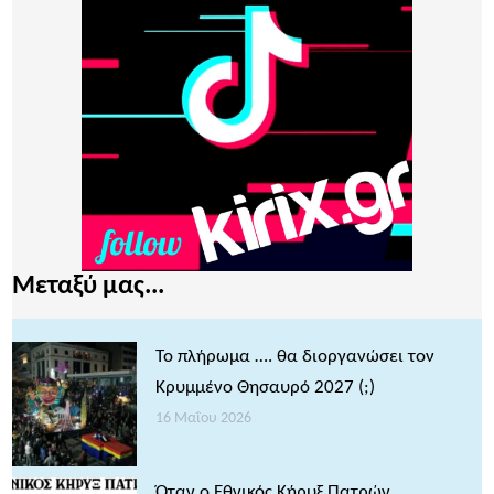
Μεταξύ μας...
Το πλήρωμα …. θα διοργανώσει τον
Κρυμμένο Θησαυρό 2027 (;)
16 Μαΐου 2026
Όταν ο Εθνικός Κήρυξ Πατρών