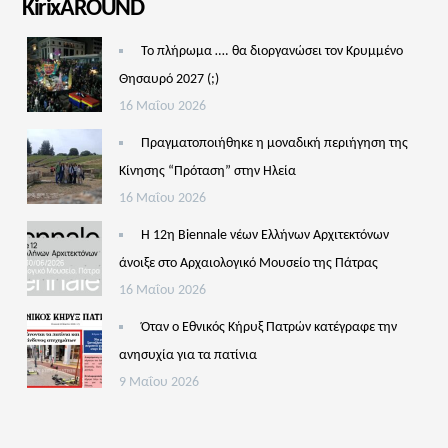
KirixAROUND
Το πλήρωμα …. θα διοργανώσει τον Κρυμμένο
Θησαυρό 2027 (;)
16 Μαΐου 2026
Πραγματοποιήθηκε η μοναδική περιήγηση της
Κίνησης “Πρόταση” στην Ηλεία
16 Μαΐου 2026
Η 12η Biennale νέων Ελλήνων Αρχιτεκτόνων
άνοιξε στο Αρχαιολογικό Μουσείο της Πάτρας
16 Μαΐου 2026
Όταν ο Εθνικός Κήρυξ Πατρών κατέγραφε την
ανησυχία για τα πατίνια
9 Μαΐου 2026