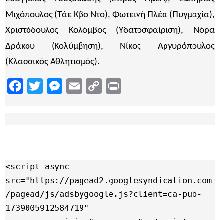
Μιχόπουλος (Τάε Κβο Ντο), Φωτεινή Πλέα (Πυγμαχία),
Χριστόδουλος Κολόμβος (Υδατοσφαίριση), Νόρα
Δράκου (Κολύμβηση), Νίκος Αργυρόπουλος
(Κλασσικός Αθλητισμός).
Facebook
Twitter
Messenger
Email
Copy
Print
Link
<script async 
src="https://pagead2.googlesyndication.com
/pagead/js/adsbygoogle.js?client=ca-pub-
1739005912584719"
