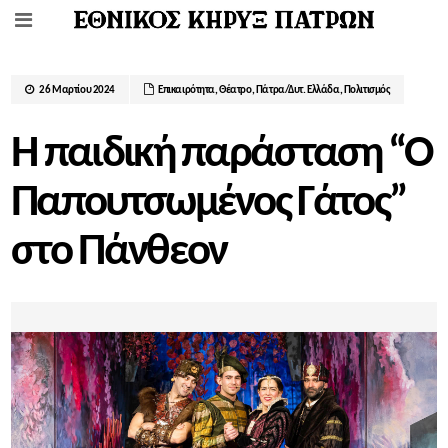
26 Μαρτίου 2024
Επικαιρότητα
,
Θέατρο
,
Πάτρα/Δυτ. Ελλάδα
,
Πολιτισμός
Η παιδική παράσταση “Ο
Παπουτσωμένος Γάτος”
στο Πάνθεον