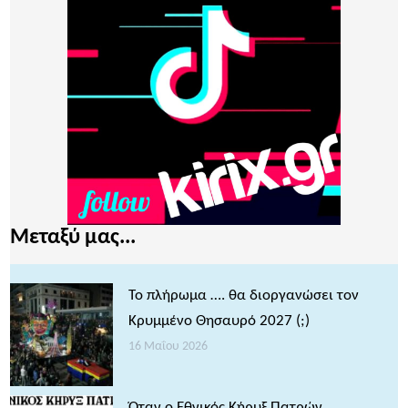
Μεταξύ μας...
Το πλήρωμα …. θα διοργανώσει τον
Κρυμμένο Θησαυρό 2027 (;)
16 Μαΐου 2026
Όταν ο Εθνικός Κήρυξ Πατρών