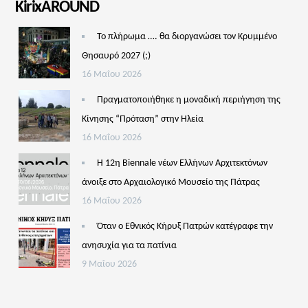
KirixAROUND
Το πλήρωμα …. θα διοργανώσει τον Κρυμμένο
Θησαυρό 2027 (;)
16 Μαΐου 2026
Πραγματοποιήθηκε η μοναδική περιήγηση της
Κίνησης “Πρόταση” στην Ηλεία
16 Μαΐου 2026
Η 12η Biennale νέων Ελλήνων Αρχιτεκτόνων
άνοιξε στο Αρχαιολογικό Μουσείο της Πάτρας
16 Μαΐου 2026
Όταν ο Εθνικός Κήρυξ Πατρών κατέγραφε την
ανησυχία για τα πατίνια
9 Μαΐου 2026