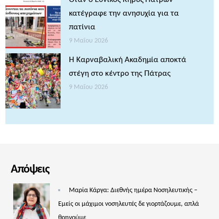
κατέγραφε την ανησυχία για τα
πατίνια
9 Μαΐου 2026
Η Καρναβαλική Ακαδημία αποκτά
στέγη στο κέντρο της Πάτρας
9 Μαΐου 2026
Απόψεις
Μαρία Κάργα: Διεθνής ημέρα Νοσηλευτικής –
Εμείς οι μάχιμοι νοσηλευτές δε γιορτάζουμε, απλά
θρηνούμε