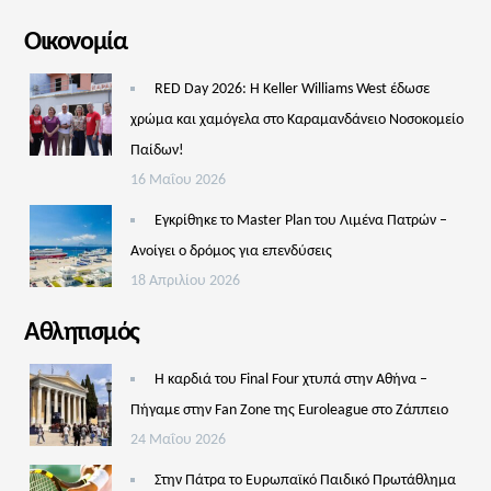
Οικονομία
RED Day 2026: Η Keller Williams West έδωσε
χρώμα και χαμόγελα στο Καραμανδάνειο Νοσοκομείο
Παίδων!
16 Μαΐου 2026
Εγκρίθηκε το Master Plan του Λιμένα Πατρών –
Aνοίγει ο δρόμος για επενδύσεις
18 Απριλίου 2026
Αθλητισμός
Η καρδιά του Final Four χτυπά στην Αθήνα –
Πήγαμε στην Fan Zone της Euroleague στο Ζάππειο
24 Μαΐου 2026
Στην Πάτρα το Ευρωπαϊκό Παιδικό Πρωτάθλημα