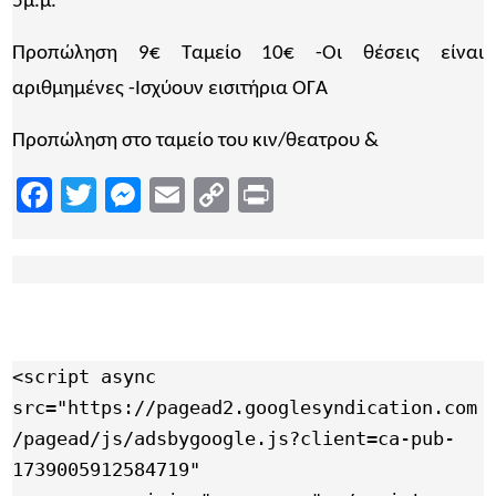
5μ.μ.
Προπώληση 9€ Ταμείο 10€ -Οι θέσεις είναι
αριθμημένες -Ισχύουν εισιτήρια ΟΓΑ
Προπώληση στο ταμείο του κιν/θεατρου &
MORE.GR
Facebook
Twitter
Messenger
Email
Copy
Print
Link
<script async 
src="https://pagead2.googlesyndication.com
/pagead/js/adsbygoogle.js?client=ca-pub-
1739005912584719"
