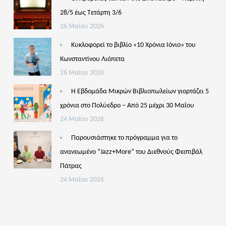
28/5 έως Τετάρτη 3/6
26 Μαΐου 2026
Κυκλοφορεί το βιβλίο «10 Χρόνια Ιόνιο» του
Κωνσταντίνου Λιόπετα
26 Μαΐου 2026
Η Εβδομάδα Μικρών Βιβλιοπωλείων γιορτάζει 5
χρόνια στο Πολύεδρο – Από 25 μέχρι 30 Μαΐου
24 Μαΐου 2026
Παρουσιάστηκε το πρόγραμμα για το
ανανεωμένο “Jazz+More” του Διεθνούς Φεστιβάλ
Πάτρας
24 Μαΐου 2026