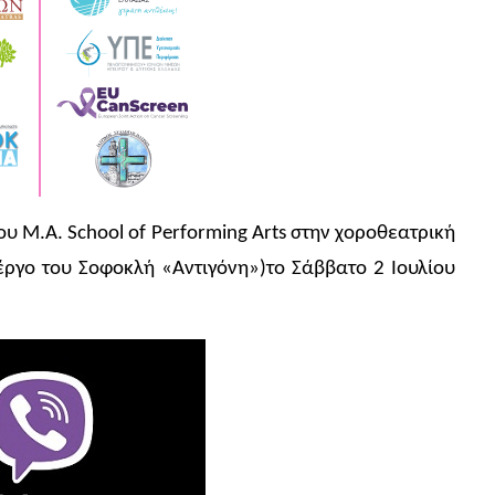
ου M.A. School of Performing Arts στην χοροθεατρική
έργο του Σοφοκλή «Αντιγόνη»)το Σάββατο 2 Ιουλίου