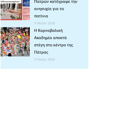
Πατρών κατέγραφε την
ανησυχία για τα
πατίνια
9 Μαΐου 2026
Η Καρναβαλική
Ακαδημία αποκτά
στέγη στο κέντρο της
Πάτρας
9 Μαΐου 2026