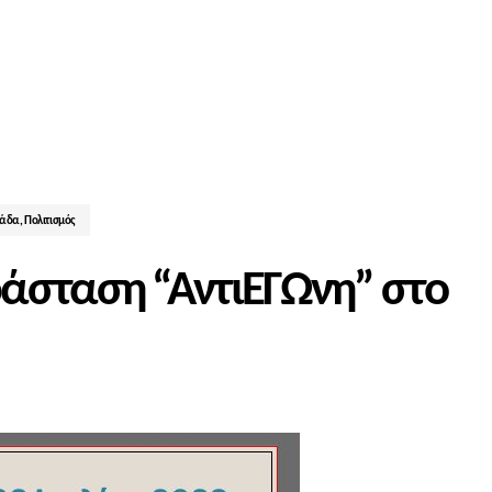
λάδα
,
Πολιτισμός
άσταση “ΑντιΕΓΩνη” στο