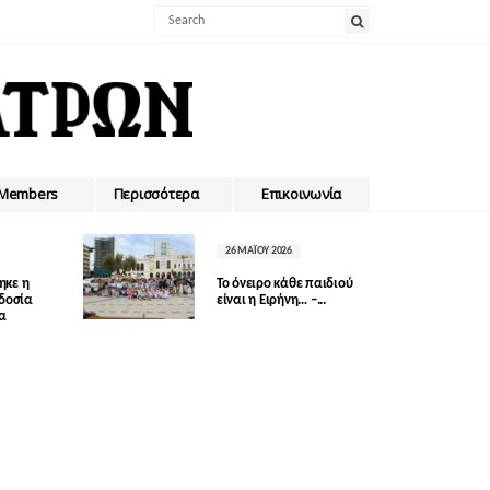
Members
Περισσότερα
Επικοινωνία
26 ΜΑΪ́ΟΥ 2026
ηκε η
Το όνειρο κάθε παιδιού
οδοσία
είναι η Ειρήνη… –...
δα