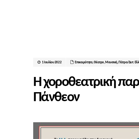
1 Ιουλίου 2022
Επικαιρότητα
,
Θέατρο
,
Μουσική
,
Πάτρα/Δυτ. Ελ
Η χοροθεατρική παρ
Πάνθεον