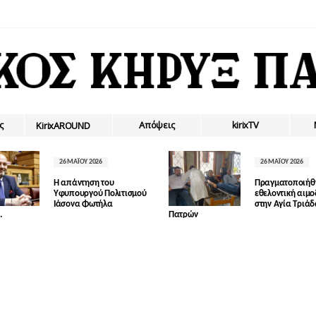
ς
Απόψεις
kirixTV
ΚirixAROUND
26 ΜΑΪ́ΟΥ 2026
26 ΜΑΪ́ΟΥ 2026
Η απάντηση του
Πραγματοποιήθ
Υφυπουργού Πολιτισμού
εθελοντική αιμ
Ιάσονα Φωτήλα
στην Αγία Τριά
.
Πατρών