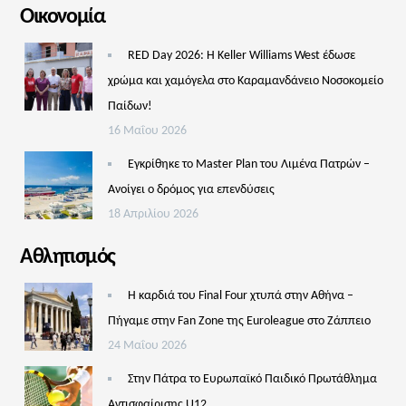
Οικονομία
RED Day 2026: Η Keller Williams West έδωσε
χρώμα και χαμόγελα στο Καραμανδάνειο Νοσοκομείο
Παίδων!
16 Μαΐου 2026
Εγκρίθηκε το Master Plan του Λιμένα Πατρών –
Aνοίγει ο δρόμος για επενδύσεις
18 Απριλίου 2026
Αθλητισμός
Η καρδιά του Final Four χτυπά στην Αθήνα –
Πήγαμε στην Fan Zone της Euroleague στο Ζάππειο
24 Μαΐου 2026
Στην Πάτρα το Ευρωπαϊκό Παιδικό Πρωτάθλημα
Αντισφαίρισης U12