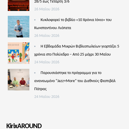
28/5 έως Τετάρτη 3/6
26 Μαΐου 2026
Κυκλοφορεί το βιβλίο «10 Χρόνια Ιόνιο» του
Κωνσταντίνου Λιόπετα
26 Μαΐου 2026
Η Εβδομάδα Μικρών Βιβλιοπωλείων γιορτάζει 5
χρόνια στο Πολύεδρο – Από 25 μέχρι 30 Μαΐου
24 Μαΐου 2026
Παρουσιάστηκε το πρόγραμμα για το
ανανεωμένο “Jazz+More” του Διεθνούς Φεστιβάλ
Πάτρας
24 Μαΐου 2026
KirixAROUND