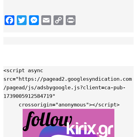
Facebook
Twitter
Messenger
Email
Copy
Print
Link
<script async 
src="https://pagead2.googlesyndication.com
/pagead/js/adsbygoogle.js?client=ca-pub-
1739005912584719"

     crossorigin="anonymous"></script>