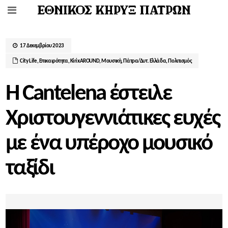
17 Δεκεμβρίου 2023
City Life
,
Επικαιρότητα
,
ΚirixAROUND
,
Μουσική
,
Πάτρα/Δυτ. Ελλάδα
,
Πολιτισμός
Η Cantelena έστειλε
Χριστουγεννιάτικες ευχές
με ένα υπέροχο μουσικό
ταξίδι