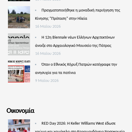
Πραγματοποιήθηκε η μοναδική περιήγηση της
Κίνησης “Πρόταση” στην Ηλεία
16 Μαΐου 2026
Η 12η Biennale νέων Ελλήνων Αρχιτεκτόνων
άνοιξε στο Αρχαιολογικό Μουσείο της Πάτρας
16 Μαΐου 2026
Όταν ο Εθνικός Κήρυξ Πατρών κατέγραφε την
ανησυχία για τα πατίνια
9 Μαΐου 2026
Οικονομία
RED Day 2026: Η Keller Williams West έδωσε
χρώμα και χαμόγελα στο Καραμανδάνειο Νοσοκομείο