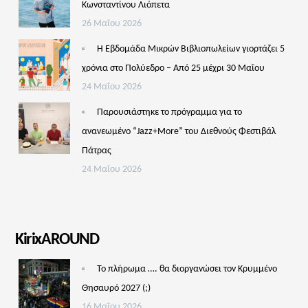
Κωνσταντίνου Λιόπετα
26 Μαΐου 2026
Η Εβδομάδα Μικρών Βιβλιοπωλείων γιορτάζει 5
χρόνια στο Πολύεδρο – Από 25 μέχρι 30 Μαΐου
24 Μαΐου 2026
Παρουσιάστηκε το πρόγραμμα για το
ανανεωμένο “Jazz+More” του Διεθνούς Φεστιβάλ
Πάτρας
24 Μαΐου 2026
KirixAROUND
Το πλήρωμα …. θα διοργανώσει τον Κρυμμένο
Θησαυρό 2027 (;)
16 Μαΐου 2026