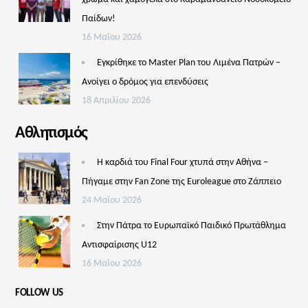
Παίδων!
16 Μαΐου 2026
Εγκρίθηκε το Master Plan του Λιμένα Πατρών –
Aνοίγει ο δρόμος για επενδύσεις
18 Απριλίου 2026
Αθλητισμός
Η καρδιά του Final Four χτυπά στην Αθήνα –
Πήγαμε στην Fan Zone της Euroleague στο Ζάππειο
24 Μαΐου 2026
Στην Πάτρα το Ευρωπαϊκό Παιδικό Πρωτάθλημα
Αντισφαίρισης U12
16 Μαΐου 2026
FOLLOW US