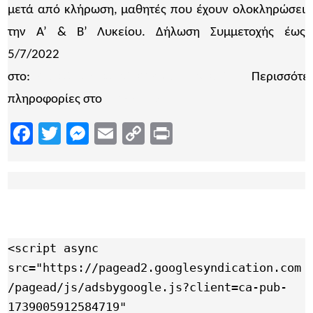
μετά από κλήρωση, μαθητές που έχουν ολοκληρώσει
την A’ & B’ Λυκείου. Δήλωση Συμμετοχής έως
5/7/2022
στο:
https://forms.gle/sBCn5gW6XcgBpDTr6.
Περισσότε
πληροφορίες στο
σύνδεσμο
Facebook
Twitter
Messenger
Email
Copy
Print
Link
<script async 
src="https://pagead2.googlesyndication.com
/pagead/js/adsbygoogle.js?client=ca-pub-
1739005912584719"
