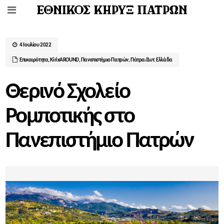
4 Ιουλίου 2022
Επικαιρότητα
,
ΚirixAROUND
,
Πανεπιστήμιο Πατρών
,
Πάτρα/Δυτ. Ελλάδα
Θερινό Σχολείο
Ρομποτικής στο
Πανεπιστήμιο Πατρών