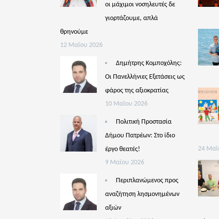
οι μάχιμοι νοσηλευτές δε
γιορτάζουμε, απλά
θρηνούμε
12 Μαΐου 2026
Δημήτρης Κομποχόλης:
Οι Πανελλήνιες Εξετάσεις ως
φάρος της αξιοκρατίας
10 Μαΐου 2026
Πολιτική Προστασία
Δήμου Πατρέων: Στο ίδιο
έργο θεατές!
24 Μαΐ
9 Μαΐου 2026
Περιπλανώμενος προς
αναζήτηση λησμονημένων
αξιών