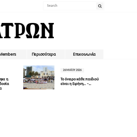
Members
Περισσότερα
Επικοινωνία
26 ΜΑΪ́ΟΥ 2026
ηκε η
Το όνειρο κάθε παιδιού
οδοσία
είναι η Ειρήνη… –...
δα