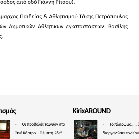
σοδος από οδό Γιάννη Ρίτσου).
δήμαρχος Παιδείας & Αθλητισμού Τάκης Πετρόπουλος
πών Δημοτικών Αθλητικών εγκαταστάσεων, Βασίλης
ς.
τισμός
KirixAROUND
Οι προβολές ταινιών στο
Το πλήρωμα …. 
Σινέ Κάστρο – Πέμπτη 28/5
διοργανώσει τον Κρ