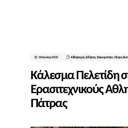
30 Ιουνίου 2022
Αθλητισμός
,
Ειδήσεις
,
Επικαιρότητα
,
Πάτρα/Δυτ
Κάλεσμα Πελετίδη σ
Ερασιτεχνικούς Αθλη
Πάτρας