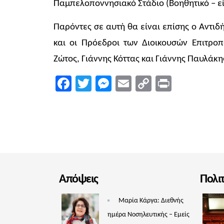
Παμπελοποννησιακό Στάδιο (Βοηθητικό – εί
Παρόντες σε αυτή θα είναι επίσης ο Αντι
και οι Πρόεδροι των Διοικουσών Επιτρο
Ζώτος, Γιάννης Κόττας και Γιάννης Παυλάκη
Facebook
Twitter
Messenger
Email
Copy
Print
Link
Απόψεις
Πολι
Μαρία Κάργα: Διεθνής
ημέρα Νοσηλευτικής – Εμείς