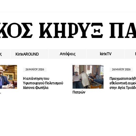
ς
Απόψεις
kirixTV
ΚirixAROUND
26 ΜΑΪ́ΟΥ 2026
26 ΜΑΪ́ΟΥ 2026
Η απάντηση του
Πραγματοποιήθ
Υφυπουργού Πολιτισμού
εθελοντική αιμ
Ιάσονα Φωτήλα
στην Αγία Τριά
.
Πατρών