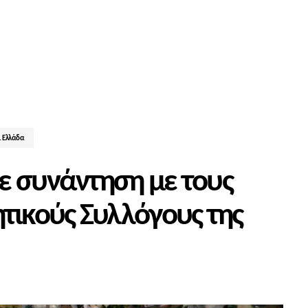
. Ελλάδα
ε συνάντηση με τους
τικούς Συλλόγους της