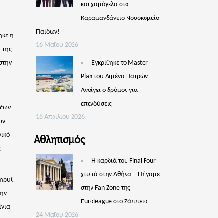
και χαμόγελα στο
Καραμανδάνειο Νοσοκομείο
Παίδων!
ηκε η
16 Μαΐου 2026
 της
στην
Εγκρίθηκε το Master
Plan του Λιμένα Πατρών –
Aνοίγει ο δρόμος για
επενδύσεις
νέων
18 Απριλίου 2026
ων
γικό
Αθλητισμός
ς
Η καρδιά του Final Four
χτυπά στην Αθήνα – Πήγαμε
Κήρυξ
στην Fan Zone της
την
Euroleague στο Ζάππειο
ίνια
24 Μαΐου 2026