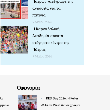
Πατρών κατέγραφε την
ανησυχία για τα
πατίνια
9 Μαΐου 2026
Η Καρναβαλική
Ακαδημία αποκτά
στέγη στο κέντρο της
Πάτρας
9 Μαΐου 2026
Οικονομία
θα
RED Day 2026: Η Keller
υμμένο
Williams West έδωσε χρώμα