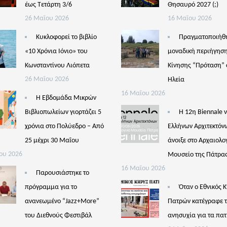
έως Τετάρτη 3/6
Θησαυρό 2027 (;)
26 Μαΐου 2026
16 Μαΐου 2026
Κυκλοφορεί το βιβλίο
Πραγματοποιήθ
«10 Χρόνια Ιόνιο» του
μοναδική περιήγηση
Κωνσταντίνου Λιόπετα
Κίνησης “Πρόταση” 
26 Μαΐου 2026
Ηλεία
16 Μαΐου 2026
Η Εβδομάδα Μικρών
Βιβλιοπωλείων γιορτάζει 5
Η 12η Biennale 
χρόνια στο Πολύεδρο – Από
Ελλήνων Αρχιτεκτόν
25 μέχρι 30 Μαΐου
άνοιξε στο Αρχαιολο
ου 2026
Μουσείο της Πάτρα
16 Μαΐου 2026
Παρουσιάστηκε το
πρόγραμμα για το
Όταν ο Εθνικός 
ανανεωμένο “Jazz+More”
Πατρών κατέγραφε 
του Διεθνούς Φεστιβάλ
ανησυχία για τα πατ