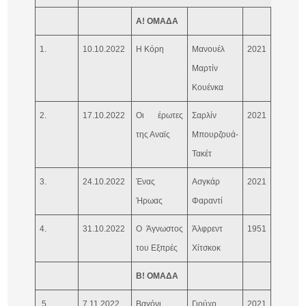
Α! ΟΜΑΔΑ
1.
10.10.2022
Η Κόρη
Μανουέλ
2021
Ισπανία
Μαρτίν
Κουένκα
2.
17.10.2022
Οι έρωτες
Σαρλίν
2021
Γαλλία,
της Αναϊς
Μπουρζουά-
Βέλγιο
Τακέτ
3.
24.10.2022
Ένας
Ασγκάρ
2021
Ιράν, Γα
Ήρωας
Φαραντί
4.
31.10.2022
Ο Άγνωστος
Άλφρεντ
1951
ΗΠΑ
του Εξπρές
Χίτσκοκ
Β! ΟΜΑΔΑ
5.
7.11.2022
Βαγόνι
Γιούχο
2021
Φινλανδ