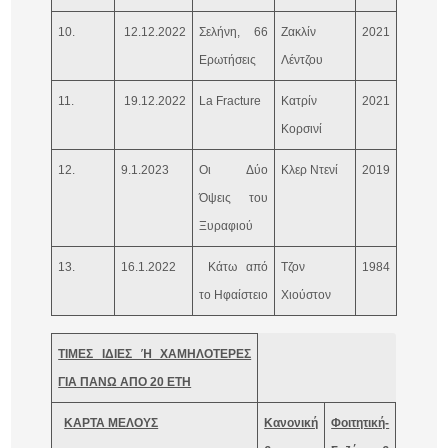
10.
12.12.2022
Σελήνη, 66
Ζακλίν
2021
Ελλάδα,
Ερωτήσεις
Λέντζου
Γαλλία
11.
19.12.2022
La Fracture
Κατρίν
2021
Ισπανία
Κορσινί
12.
9.1.2023
Οι Δύο
Κλερ Ντενί
2019
Φινλανδ
Όψεις του
Λετονία
Ξυραφιού
13.
16.1.2022
Κάτω από
Τζον
1984
ΗΠΑ
το Ηφαίστειο
Χιούστον
ΤΙΜΕΣ ΙΔΙΕΣ Ή ΧΑΜΗΛΟΤΕΡΕΣ
ΓΙΑ ΠΑΝΩ ΑΠΟ 20 ΕΤΗ
ΚΑΡΤΑ ΜΕΛΟΥΣ
Κανονική
Φοιτητική-