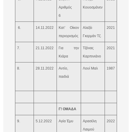
Αριθμός
Κουοσμάνεν
Γερμανί
6
6.
14.11.2022
Κατ’ Οίκον
Αλεξέι
2021
Ρωσία
περιορισμός
Γκερμάν Τζ.
7.
21.11.2022
Για την
Τζόνας
2021
Ιταλία
Κιάρα
Καρπινιάνο
8.
28.11.2022
Αντίο,
Λουί Μαλ
1987
Γαλλία,
παιδιά
Γερμανί
Ιταλία
Γ! ΟΜΑΔΑ
9.
5.12.2022
Αγία Έμυ
Αρασέλη
2022
Ελλάδα,
Λαιμού
Γαλλία