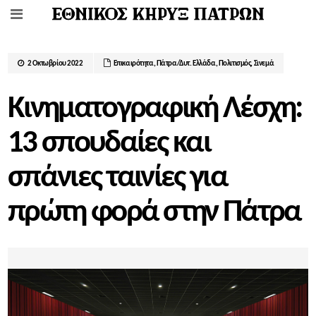
2 Οκτωβρίου 2022
Επικαιρότητα
,
Πάτρα/Δυτ. Ελλάδα
,
Πολιτισμός
,
Σινεμά
Κινηματογραφική Λέσχη:
13 σπουδαίες και
σπάνιες ταινίες για
πρώτη φορά στην Πάτρα