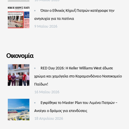
16 Μαΐου 2026
Όταν ο Εθνικός Κήρυξ Πατρών κατέγραφε την
ανησυχία για τα πατίνια
9 Μαΐου 2026
Οικονομία
RED Day 2026: Η Keller Williams West έδωσε
χρώμα και χαμόγελα στο Καραμανδάνειο Νοσοκομείο
Παίδων!
16 Μαΐου 2026
Εγκρίθηκε το Master Plan του Λιμένα Πατρών –
Aνοίγει ο δρόμος για επενδύσεις
18 Απριλίου 2026