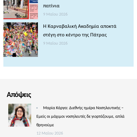
πατίνια
9 Μαΐου 2026
Η Καρναβαλική Ακαδημία αποκτά
στέγη στο κέντρο της Πάτρας
9 Μαΐου 2026
Απόψεις
Μαρία Κάργα: Διεθνής ημέρα Νοσηλευτικής –
Εμείς οι μάχιμοι νοσηλευτές δε γιορτάζουμε, απλά
θρηνούμε
12 Μαΐου 2026