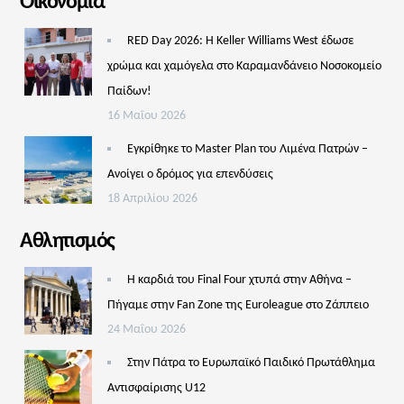
Οικονομία
RED Day 2026: Η Keller Williams West έδωσε
χρώμα και χαμόγελα στο Καραμανδάνειο Νοσοκομείο
Παίδων!
16 Μαΐου 2026
Εγκρίθηκε το Master Plan του Λιμένα Πατρών –
Aνοίγει ο δρόμος για επενδύσεις
18 Απριλίου 2026
Αθλητισμός
Η καρδιά του Final Four χτυπά στην Αθήνα –
Πήγαμε στην Fan Zone της Euroleague στο Ζάππειο
24 Μαΐου 2026
Στην Πάτρα το Ευρωπαϊκό Παιδικό Πρωτάθλημα
Αντισφαίρισης U12