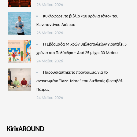
26 Μαΐου 2026
Κυκλοφορεί το βιβλίο «10 Χρόνια Ιόνιο» του
Κωνσταντίνου Λιόπετα
26 Μαΐου 2026
Η Εβδομάδα Μικρών Βιβλιοπωλείων γιορτάζει 5
χρόνια στο Πολύεδρο – Από 25 μέχρι 30 Μαΐου
24 Μαΐου 2026
Παρουσιάστηκε το πρόγραμμα για το
ανανεωμένο “Jazz+More” του Διεθνούς Φεστιβάλ
Πάτρας
24 Μαΐου 2026
KirixAROUND