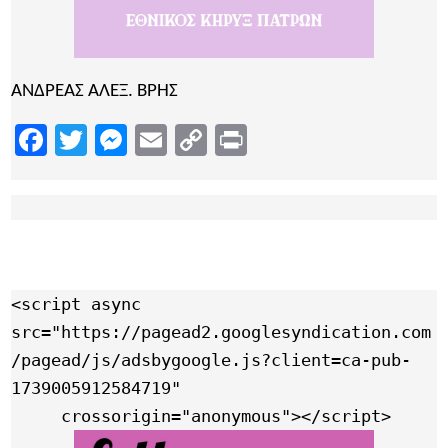
ΑΝΔΡΕΑΣ ΑΛΕΞ. ΒΡΗΣ
Facebook
Twitter
Messenger
Email
Copy
Print
Link
<script async 
src="https://pagead2.googlesyndication.com
/pagead/js/adsbygoogle.js?client=ca-pub-
1739005912584719"

     crossorigin="anonymous"></script>