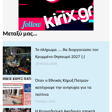
Μεταξύ μας...
Το πλήρωμα …. θα διοργανώσει τον
Κρυμμένο Θησαυρό 2027 (;)
16 Μαΐου 2026
Όταν ο Εθνικός Κήρυξ Πατρών
κατέγραφε την ανησυχία για τα
πατίνια
9 Μαΐου 2026
Η Καρναβαλική Ακαδημία αποκτά