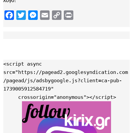
λόγο!
Facebook
Twitter
Messenger
Email
Copy
Print
Link
<script async 
src="https://pagead2.googlesyndication.com
/pagead/js/adsbygoogle.js?client=ca-pub-
1739005912584719"

     crossorigin="anonymous"></script>