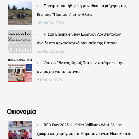
Πραγματοποιήθηκε η μοναδική περιήγηση της
Κίνησης “Πρόταση” στην Ηλεία
16 Μαΐου 2026
Η 12η Biennale νέων Ελλήνων Αρχιτεκτόνων
άνοιξε στο Αρχαιολογικό Μουσείο της Πάτρας
16 Μαΐου 2026
Όταν ο Εθνικός Κήρυξ Πατρών κατέγραφε την
ανησυχία για τα πατίνια
9 Μαΐου 2026
Οικονομία
RED Day 2026: Η Keller Williams West έδωσε
χρώμα και χαμόγελα στο Καραμανδάνειο Νοσοκομείο