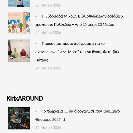
26 Μαΐου 2026
Η Εβδομάδα Μικρών Βιβλιοπωλείων γιορτάζει 5
χρόνια στο Πολύεδρο – Από 25 μέχρι 30 Μαΐου
24 Μαΐου 2026
Παρουσιάστηκε το πρόγραμμα για το
ανανεωμένο “Jazz+More” του Διεθνούς Φεστιβάλ
Πάτρας
24 Μαΐου 2026
KirixAROUND
Το πλήρωμα …. θα διοργανώσει τον Κρυμμένο
Θησαυρό 2027 (;)
16 Μαΐου 2026