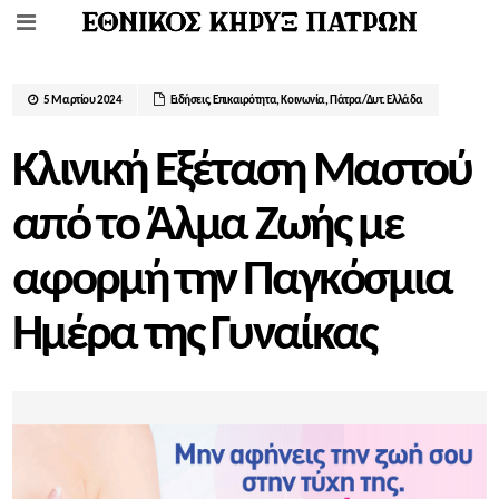
5 Μαρτίου 2024
Ειδήσεις
,
Επικαιρότητα
,
Κοινωνία
,
Πάτρα/Δυτ. Ελλάδα
Κλινική Εξέταση Μαστού
από το Άλμα Ζωής με
αφορμή την Παγκόσμια
Ημέρα της Γυναίκας