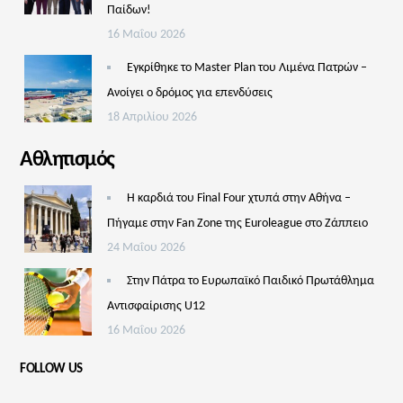
Παίδων!
16 Μαΐου 2026
Εγκρίθηκε το Master Plan του Λιμένα Πατρών –
Aνοίγει ο δρόμος για επενδύσεις
18 Απριλίου 2026
Αθλητισμός
Η καρδιά του Final Four χτυπά στην Αθήνα –
Πήγαμε στην Fan Zone της Euroleague στο Ζάππειο
24 Μαΐου 2026
Στην Πάτρα το Ευρωπαϊκό Παιδικό Πρωτάθλημα
Αντισφαίρισης U12
16 Μαΐου 2026
FOLLOW US