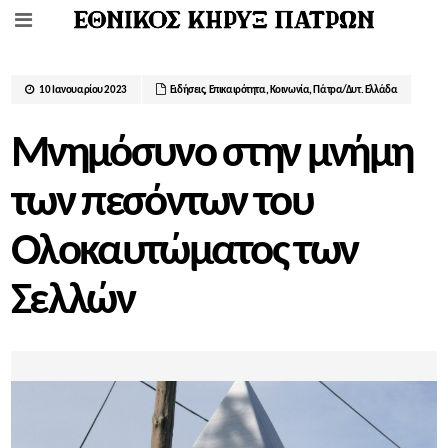
10 Ιανουαρίου 2023
Ειδήσεις
,
Επικαιρότητα
,
Κοινωνία
,
Πάτρα/Δυτ. Ελλάδα
Μνημόσυνο στην μνήμη
των πεσόντων του
Ολοκαυτώματος των
Σελλών