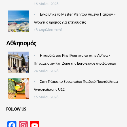
16 Μαΐου 2026
Εγκρίθηκε το Master Plan του Λιμένα Πατρών –
Aνοίγει ο δρόμος για επενδύσεις
18 Απριλίου 2026
Αθλητισμός
Η καρδιά του Final Four χτυπά στην Αθήνα –
Πήγαμε στην Fan Zone της Euroleague στο Ζάππειο
24 Μαΐου 2026
Στην Πάτρα το Ευρωπαϊκό Παιδικό Πρωτάθλημα
Αντισφαίρισης U12
16 Μαΐου 2026
FOLLOW US
Facebook
Instagram
YouTube