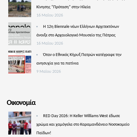
Κίνησης “Πρόταση” στην Ηλεία
16 Μαΐου 2026
Η 12η Biennale νέων Ελλήνων Αρχιτεκτόνων
άνοιξε στο Αρχαιολογικό Μουσείο της Πάτρας
16 Μαΐου 2026
Όταν ο Εθνικός Κήρυξ Πατρών κατέγραφε την
ανησυχία για τα πατίνια
9 Μαΐου 2026
Οικονομία
RED Day 2026: Η Keller Williams West έδωσε
χρώμα και χαμόγελα στο Καραμανδάνειο Νοσοκομείο
Παίδων!