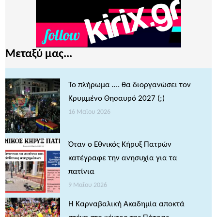
Μεταξύ μας...
Το πλήρωμα …. θα διοργανώσει τον
Κρυμμένο Θησαυρό 2027 (;)
16 Μαΐου 2026
Όταν ο Εθνικός Κήρυξ Πατρών
κατέγραφε την ανησυχία για τα
πατίνια
9 Μαΐου 2026
Η Καρναβαλική Ακαδημία αποκτά