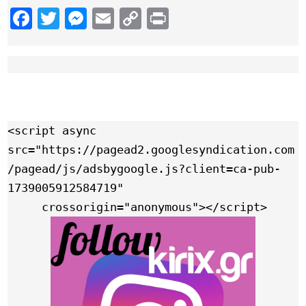
Facebook
Twitter
Messenger
Email
Copy
Print
Link
<script async 
src="https://pagead2.googlesyndication.com
/pagead/js/adsbygoogle.js?client=ca-pub-
1739005912584719"

     crossorigin="anonymous"></script>