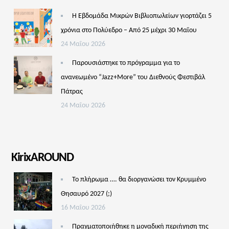
Η Εβδομάδα Μικρών Βιβλιοπωλείων γιορτάζει 5
χρόνια στο Πολύεδρο – Από 25 μέχρι 30 Μαΐου
24 Μαΐου 2026
Παρουσιάστηκε το πρόγραμμα για το
ανανεωμένο “Jazz+More” του Διεθνούς Φεστιβάλ
Πάτρας
24 Μαΐου 2026
KirixAROUND
Το πλήρωμα …. θα διοργανώσει τον Κρυμμένο
Θησαυρό 2027 (;)
16 Μαΐου 2026
Πραγματοποιήθηκε η μοναδική περιήγηση της