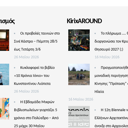
τισμός
KirixAROUND
Οι προβολές ταινιών στο
Το πλήρωμα …. 
Σινέ Κάστρο – Πέμπτη 28/5
διοργανώσει τον Κρ
έως Τετάρτη 3/6
Θησαυρό 2027 (;)
26 Μαΐου 2026
16 Μαΐου 2026
Κυκλοφορεί το βιβλίο
Πραγματοποιήθ
«10 Χρόνια Ιόνιο» του
μοναδική περιήγηση
Κωνσταντίνου Λιόπετα
Κίνησης “Πρόταση” 
26 Μαΐου 2026
Ηλεία
16 Μαΐου 2026
Η Εβδομάδα Μικρών
Βιβλιοπωλείων γιορτάζει 5
Η 12η Biennale 
χρόνια στο Πολύεδρο – Από
Ελλήνων Αρχιτεκτόν
25 μέχρι 30 Μαΐου
άνοιξε στο Αρχαιολο