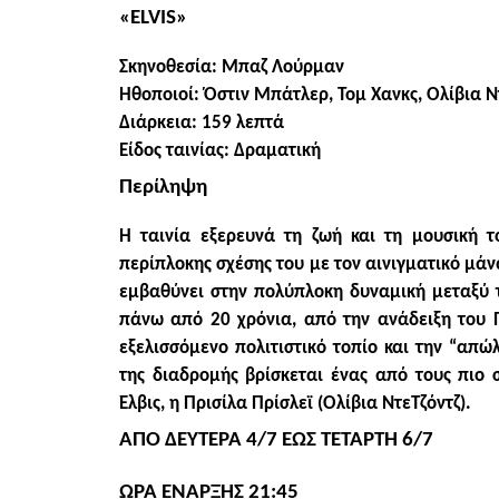
«
ELVIS
»
Σκηνοθεσία: Μπαζ Λούρμαν
Ηθοποιοί: Όστιν Μπάτλερ, Τομ Χανκς, Ολίβια Ν
Διάρκεια: 159 λεπτά
Είδος ταινίας: Δραματική
Περίληψη
Η ταινία εξερευνά τη ζωή και τη μουσική τ
περίπλοκης σχέσης του με τον αινιγματικό μάν
εμβαθύνει στην πολύπλοκη δυναμική μεταξύ τ
πάνω από 20 χρόνια, από την ανάδειξη του Π
εξελισσόμενο πολιτιστικό τοπίο και την “απώ
της διαδρομής βρίσκεται ένας από τους πιο 
Έλβις, η Πρισίλα Πρίσλεϊ (Ολίβια ΝτεΤζόντζ).
AΠΟ ΔΕΥΤΕΡΑ
4/
7 ΕΩΣ ΤΕΤΑΡΤΗ
6/
7
ΩΡΑ ΕΝΑΡΞΗΣ 21:45