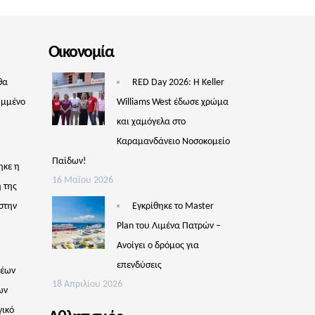
Οικονομία
θα
RED Day 2026: Η Keller
υμμένο
Williams West έδωσε χρώμα
και χαμόγελα στο
Καραμανδάνειο Νοσοκομείο
Παίδων!
ηκε η
16 Μαΐου 2026
 της
στην
Εγκρίθηκε το Master
Plan του Λιμένα Πατρών –
Aνοίγει ο δρόμος για
επενδύσεις
νέων
18 Απριλίου 2026
ων
γικό