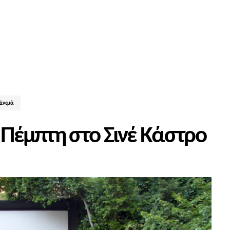
Σινεμά
ν Πέμπτη στο Σινέ Κάστρο