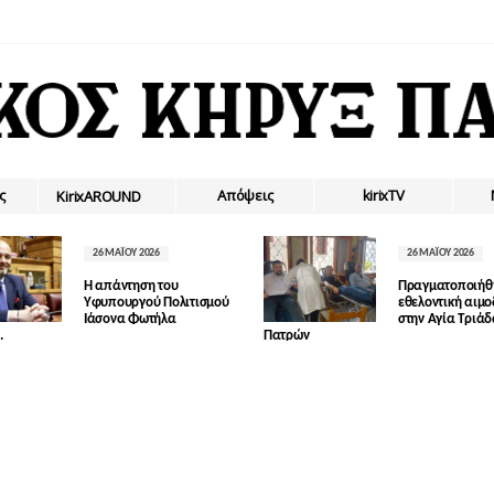
ς
Απόψεις
kirixTV
ΚirixAROUND
26 ΜΑΪ́ΟΥ 2026
26 ΜΑΪ́ΟΥ 2026
Η απάντηση του
Πραγματοποιήθ
Υφυπουργού Πολιτισμού
εθελοντική αιμ
Ιάσονα Φωτήλα
στην Αγία Τριά
.
Πατρών