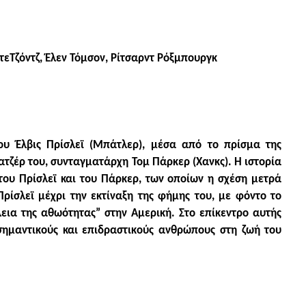
τεΤζόντζ, Έλεν Τόμσον, Ρίτσαρντ Ρόξμπουργκ
ου Έλβις Πρίσλεϊ (Μπάτλερ), μέσα από το πρίσμα της
ατζέρ του, συνταγματάρχη Τομ Πάρκερ (Χανκς). Η ιστορία
ου Πρίσλεϊ και του Πάρκερ, των οποίων η σχέση μετρά
ρίσλεϊ μέχρι την εκτίναξη της φήμης του, με φόντο το
λεια της αθωότητας” στην Αμερική. Στο επίκεντρο αυτής
σημαντικούς και επιδραστικούς ανθρώπους στη ζωή του