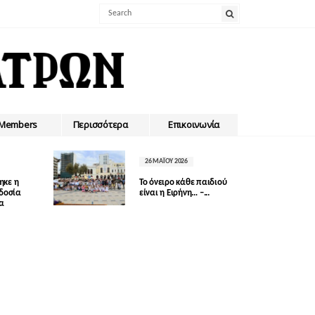
Members
Περισσότερα
Επικοινωνία
26 ΜΑΪ́ΟΥ 2026
ηκε η
Το όνειρο κάθε παιδιού
οδοσία
είναι η Ειρήνη… –...
δα