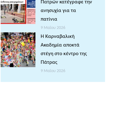
Πατρών κατέγραφε την
ανησυχία για τα
πατίνια
9 Μαΐου 2026
Η Καρναβαλική
Ακαδημία αποκτά
στέγη στο κέντρο της
Πάτρας
9 Μαΐου 2026