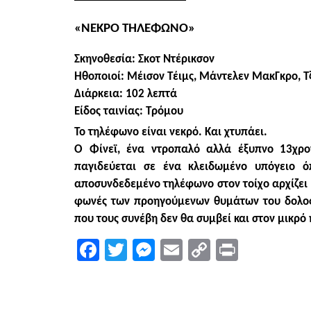
«ΝΕΚΡΟ ΤΗΛΕΦΩΝΟ»
Σκηνοθεσία: Σκοτ Ντέρικσον
Ηθοποιοί: Μέισον Τέιμς, Μάντελεν ΜακΓκρο, Τζέ
Διάρκεια: 102 λεπτά
Είδος ταινίας: Τρόμου
Το τηλέφωνο είναι νεκρό. Και χτυπάει.
Ο Φίνεϊ, ένα ντροπαλό αλλά έξυπνο 13χρο
παγιδεύεται σε ένα κλειδωμένο υπόγειο 
αποσυνδεδεμένο τηλέφωνο στον τοίχο αρχίζει ν
φωνές των προηγούμενων θυμάτων του δολοφ
που τους συνέβη δεν θα συμβεί και στον μικρό
Facebook
Twitter
Messenger
Email
Copy
Print
Link