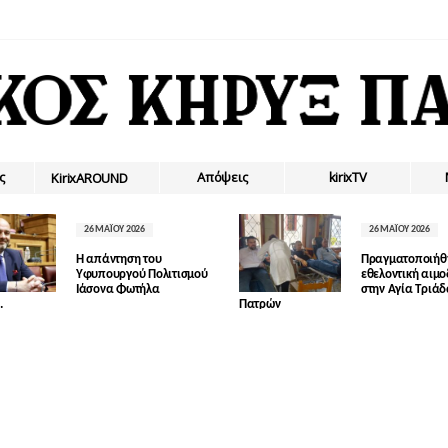
ς
Απόψεις
kirixTV
ΚirixAROUND
26 ΜΑΪ́ΟΥ 2026
26 ΜΑΪ́ΟΥ 2026
Η απάντηση του
Πραγματοποιήθ
Υφυπουργού Πολιτισμού
εθελοντική αιμ
Ιάσονα Φωτήλα
στην Αγία Τριά
.
Πατρών