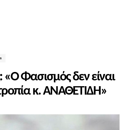
δα
: «Ο Φασισμός δεν είναι
οτροπία κ. ΑΝΑΘΕΤΙΔΗ»