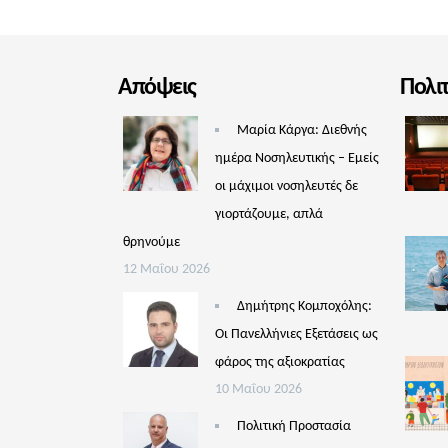
Απόψεις
Πολι
Μαρία Κάργα: Διεθνής
ημέρα Νοσηλευτικής – Εμείς
οι μάχιμοι νοσηλευτές δε
γιορτάζουμε, απλά
θρηνούμε
12 Μαΐου 2026
Δημήτρης Κομποχόλης:
Οι Πανελλήνιες Εξετάσεις ως
φάρος της αξιοκρατίας
10 Μαΐου 2026
Πολιτική Προστασία