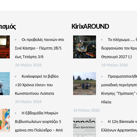
τισμός
KirixAROUND
Οι προβολές ταινιών στο
Το πλήρωμα …. 
Σινέ Κάστρο – Πέμπτη 28/5
διοργανώσει τον Κρ
έως Τετάρτη 3/6
Θησαυρό 2027 (;)
26 Μαΐου 2026
16 Μαΐου 2026
Κυκλοφορεί το βιβλίο
Πραγματοποιήθ
«10 Χρόνια Ιόνιο» του
μοναδική περιήγηση
Κωνσταντίνου Λιόπετα
Κίνησης “Πρόταση” 
26 Μαΐου 2026
Ηλεία
16 Μαΐου 2026
Η Εβδομάδα Μικρών
Βιβλιοπωλείων γιορτάζει 5
Η 12η Biennale 
χρόνια στο Πολύεδρο – Από
Ελλήνων Αρχιτεκτόν