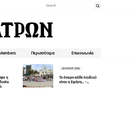
Members
Περισσότερα
Επικοινωνία
26 ΜΑΪ́ΟΥ 2026
ηκε η
Το όνειρο κάθε παιδιού
οδοσία
είναι η Ειρήνη… –...
δα