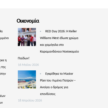
Οικονομία
θα
RED Day 2026: Η Keller
υμμένο
Williams West έδωσε χρώμα
και χαμόγελα στο
Καραμανδάνειο Νοσοκομείο
Παίδων!
ηκε η
16 Μαΐου 2026
 της
στην
Εγκρίθηκε το Master
Plan του Λιμένα Πατρών –
Aνοίγει ο δρόμος για
επενδύσεις
νέων
18 Απριλίου 2026
ων