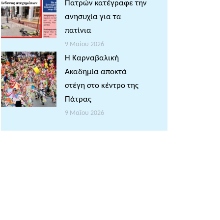
Πατρών κατέγραφε την
ανησυχία για τα
πατίνια
9 Μαΐου 2026
Η Καρναβαλική
Ακαδημία αποκτά
στέγη στο κέντρο της
Πάτρας
9 Μαΐου 2026