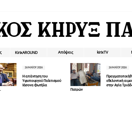
ς
Απόψεις
kirixTV
ΚirixAROUND
26 ΜΑΪ́ΟΥ 2026
26 ΜΑΪ́ΟΥ 2026
Η απάντηση του
Πραγματοποιήθ
Υφυπουργού Πολιτισμού
εθελοντική αιμ
Ιάσονα Φωτήλα
στην Αγία Τριά
.
Πατρών