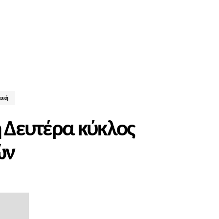
τική
η Δευτέρα κύκλος
ών