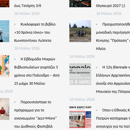
έως Τετάρτη 3/6
Θησαυρό 2027 (;)
26 Μαΐου 2026
16 Μαΐου 2026
Κυκλοφορεί το βιβλίο
Πραγματοποιήθ
«10 Χρόνια Ιόνιο» του
μοναδική περιήγηση
Κωνσταντίνου Λιόπετα
Κίνησης “Πρόταση” 
26 Μαΐου 2026
Ηλεία
16 Μαΐου 2026
Η Εβδομάδα Μικρών
Βιβλιοπωλείων γιορτάζει 5
Η 12η Biennale 
χρόνια στο Πολύεδρο – Από
Ελλήνων Αρχιτεκτόν
25 μέχρι 30 Μαΐου
άνοιξε στο Αρχαιολο
ου 2026
Μουσείο της Πάτρα
16 Μαΐου 2026
Παρουσιάστηκε το
πρόγραμμα για το
Όταν ο Εθνικός 
ανανεωμένο “Jazz+More”
Πατρών κατέγραφε 
του Διεθνούς Φεστιβάλ
ανησυχία για τα πατ