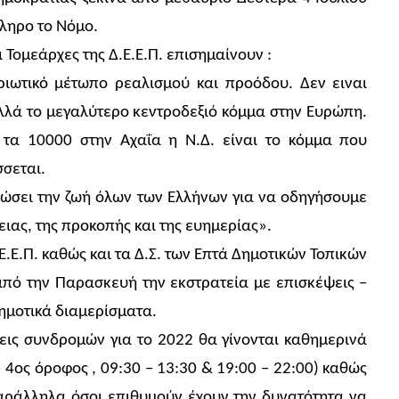
ληρο το Νόμο.
 Τομεάρχες της Δ.Ε.Ε.Π. επισημαίνουν :
ιωτικό μέτωπο ρεαλισμού και προόδου. Δεν ειναι
λλά το μεγαλύτερο κεντροδεξιό κόμμα στην Ευρώπη.
τα 10000 στην Αχαΐα η Ν.Δ. είναι το κόμμα που
σσεται.
τιώσει την ζωή όλων των Ελλήνων για να οδηγήσουμε
ιας, της προκοπής και της ευημερίας».
Ε.Ε.Π. καθώς και τα Δ.Σ. των Επτά Δημοτικών Τοπικών
από την Παρασκευή την εκστρατεία με επισκέψεις –
δημοτικά διαμερίσματα.
ις συνδρομών για το 2022 θα γίνονται καθημερινά
 4ος όροφος , 09:30 – 13:30 & 19:00 – 22:00) καθώς
Παράλληλα όσοι επιθυμούν έχουν την δυνατότητα να