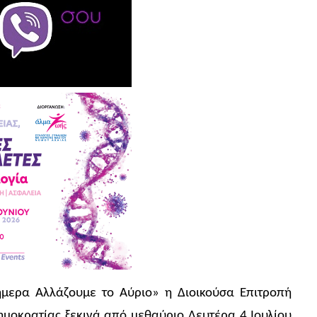
μερα Αλλάζουμε το Αύριο» η Διοικούσα Επιτροπή
ημοκρατίας ξεκινά από μεθαύριο Δευτέρα 4 Ιουλίου