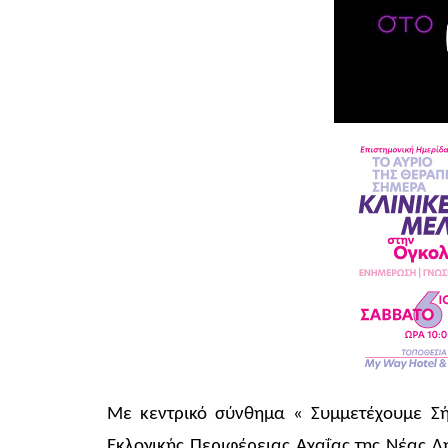
Με κεντρικό σύνθημα « Συμμετέχουμε Σή
Εκλογικής Περιφέρειας Αχαΐας της Νέας Δ