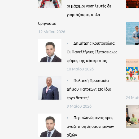
οι μάχιμοι νοσηλευτές δε
γιορτάζουμε, απλά
θρηνούμε
12 Μαΐου 2026
Δημήτρης Κομποχόλης:
Οι Πανελλήνιες Εξετάσεις ως
φάρος της αξιοκρατίας
10 Μαΐου 2026
Πολιτική Προστασία
Δήμου Πατρέων: Στο ίδιο
έργο θεατές!
24 Μαΐ
9 Μαΐου 2026
Περιπλανώμενος προς
αναζήτηση λησμονημένων
αξιών