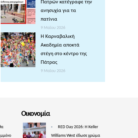
Πατρών κατέγραφε την
ανησυχία για τα
πατίνια
9 Μαΐου 2026
Η Καρναβαλική
Ακαδημία αποκτά
στέγη στο κέντρο της
Πάτρας
9 Μαΐου 2026
Οικονομία
θα
RED Day 2026: Η Keller
υμμένο
Williams West έδωσε χρώμα