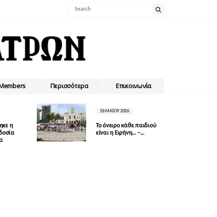
Members
Περισσότερα
Επικοινωνία
26 ΜΑΪ́ΟΥ 2026
ηκε η
Το όνειρο κάθε παιδιού
οδοσία
είναι η Ειρήνη… –...
δα