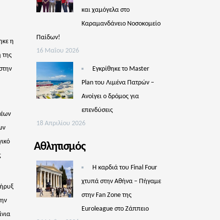
και χαμόγελα στο
Καραμανδάνειο Νοσοκομείο
Παίδων!
ηκε η
16 Μαΐου 2026
 της
στην
Εγκρίθηκε το Master
Plan του Λιμένα Πατρών –
Aνοίγει ο δρόμος για
επενδύσεις
νέων
18 Απριλίου 2026
ων
γικό
Αθλητισμός
ς
Η καρδιά του Final Four
χτυπά στην Αθήνα – Πήγαμε
Κήρυξ
στην Fan Zone της
την
Euroleague στο Ζάππειο
ίνια