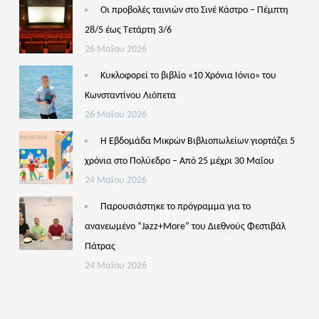
Οι προβολές ταινιών στο Σινέ Κάστρο – Πέμπτη
28/5 έως Τετάρτη 3/6
26 Μαΐου 2026
Κυκλοφορεί το βιβλίο «10 Χρόνια Ιόνιο» του
Κωνσταντίνου Λιόπετα
26 Μαΐου 2026
Η Εβδομάδα Μικρών Βιβλιοπωλείων γιορτάζει 5
χρόνια στο Πολύεδρο – Από 25 μέχρι 30 Μαΐου
24 Μαΐου 2026
Παρουσιάστηκε το πρόγραμμα για το
ανανεωμένο “Jazz+More” του Διεθνούς Φεστιβάλ
Πάτρας
24 Μαΐου 2026