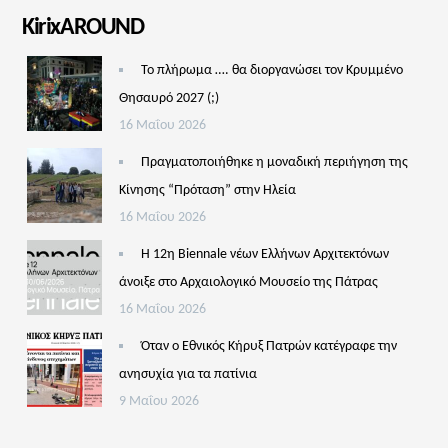
KirixAROUND
Το πλήρωμα …. θα διοργανώσει τον Κρυμμένο
Θησαυρό 2027 (;)
16 Μαΐου 2026
Πραγματοποιήθηκε η μοναδική περιήγηση της
Κίνησης “Πρόταση” στην Ηλεία
16 Μαΐου 2026
Η 12η Biennale νέων Ελλήνων Αρχιτεκτόνων
άνοιξε στο Αρχαιολογικό Μουσείο της Πάτρας
16 Μαΐου 2026
Όταν ο Εθνικός Κήρυξ Πατρών κατέγραφε την
ανησυχία για τα πατίνια
9 Μαΐου 2026