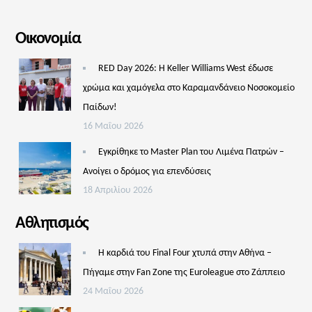
Οικονομία
RED Day 2026: Η Keller Williams West έδωσε
χρώμα και χαμόγελα στο Καραμανδάνειο Νοσοκομείο
Παίδων!
16 Μαΐου 2026
Εγκρίθηκε το Master Plan του Λιμένα Πατρών –
Aνοίγει ο δρόμος για επενδύσεις
18 Απριλίου 2026
Αθλητισμός
Η καρδιά του Final Four χτυπά στην Αθήνα –
Πήγαμε στην Fan Zone της Euroleague στο Ζάππειο
24 Μαΐου 2026