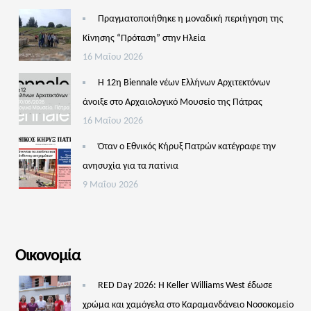
Πραγματοποιήθηκε η μοναδική περιήγηση της
Κίνησης “Πρόταση” στην Ηλεία
16 Μαΐου 2026
Η 12η Biennale νέων Ελλήνων Αρχιτεκτόνων
άνοιξε στο Αρχαιολογικό Μουσείο της Πάτρας
16 Μαΐου 2026
Όταν ο Εθνικός Κήρυξ Πατρών κατέγραφε την
ανησυχία για τα πατίνια
9 Μαΐου 2026
Οικονομία
RED Day 2026: Η Keller Williams West έδωσε
χρώμα και χαμόγελα στο Καραμανδάνειο Νοσοκομείο