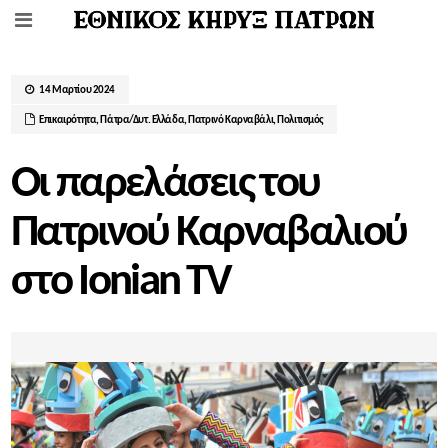
14 Μαρτίου 2024
Επικαιρότητα
,
Πάτρα/Δυτ. Ελλάδα
,
Πατρινό Καρναβάλι
,
Πολιτισμός
Οι παρελάσεις του
Πατρινού Καρναβαλιού
στο Ionian TV