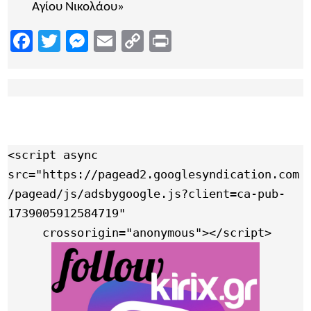
Αγίου Νικολάου»
Facebook
Twitter
Messenger
Email
Copy
Print
Link
<script async 
src="https://pagead2.googlesyndication.com
/pagead/js/adsbygoogle.js?client=ca-pub-
1739005912584719"

     crossorigin="anonymous"></script>