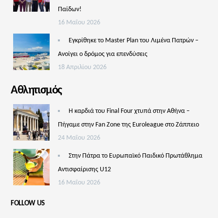
Παίδων!
16 Μαΐου 2026
Εγκρίθηκε το Master Plan του Λιμένα Πατρών –
Aνοίγει ο δρόμος για επενδύσεις
18 Απριλίου 2026
Αθλητισμός
Η καρδιά του Final Four χτυπά στην Αθήνα –
Πήγαμε στην Fan Zone της Euroleague στο Ζάππειο
24 Μαΐου 2026
Στην Πάτρα το Ευρωπαϊκό Παιδικό Πρωτάθλημα
Αντισφαίρισης U12
16 Μαΐου 2026
FOLLOW US