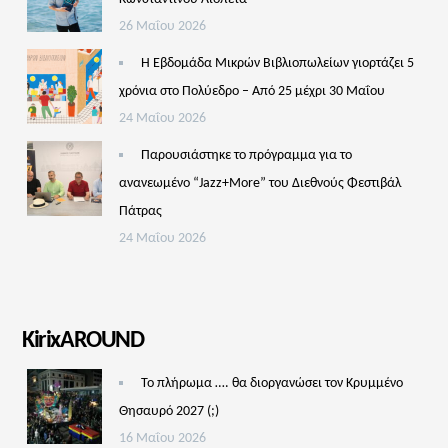
26 Μαΐου 2026
Η Εβδομάδα Μικρών Βιβλιοπωλείων γιορτάζει 5
χρόνια στο Πολύεδρο – Από 25 μέχρι 30 Μαΐου
24 Μαΐου 2026
Παρουσιάστηκε το πρόγραμμα για το
ανανεωμένο “Jazz+More” του Διεθνούς Φεστιβάλ
Πάτρας
24 Μαΐου 2026
KirixAROUND
Το πλήρωμα …. θα διοργανώσει τον Κρυμμένο
Θησαυρό 2027 (;)
16 Μαΐου 2026