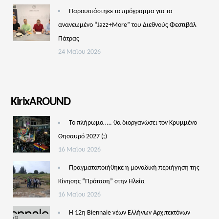
Παρουσιάστηκε το πρόγραμμα για το
ανανεωμένο “Jazz+More” του Διεθνούς Φεστιβάλ
Πάτρας
24 Μαΐου 2026
KirixAROUND
Το πλήρωμα …. θα διοργανώσει τον Κρυμμένο
Θησαυρό 2027 (;)
16 Μαΐου 2026
Πραγματοποιήθηκε η μοναδική περιήγηση της
Κίνησης “Πρόταση” στην Ηλεία
16 Μαΐου 2026
Η 12η Biennale νέων Ελλήνων Αρχιτεκτόνων