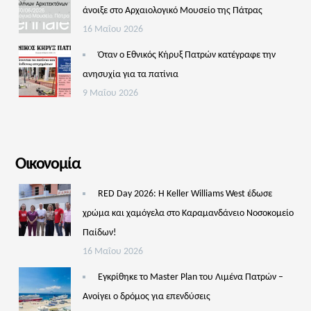
άνοιξε στο Αρχαιολογικό Μουσείο της Πάτρας
16 Μαΐου 2026
Όταν ο Εθνικός Κήρυξ Πατρών κατέγραφε την
ανησυχία για τα πατίνια
9 Μαΐου 2026
Οικονομία
RED Day 2026: Η Keller Williams West έδωσε
χρώμα και χαμόγελα στο Καραμανδάνειο Νοσοκομείο
Παίδων!
16 Μαΐου 2026
Εγκρίθηκε το Master Plan του Λιμένα Πατρών –
Aνοίγει ο δρόμος για επενδύσεις