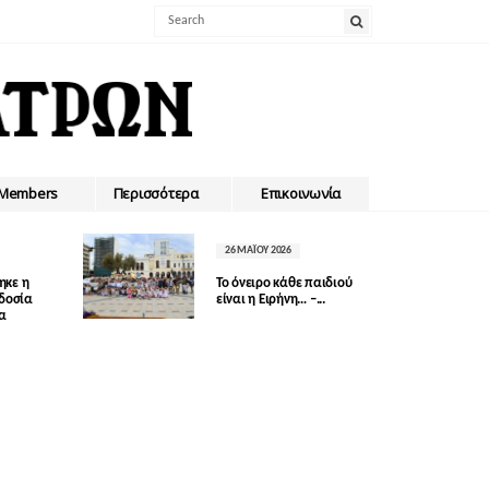
Members
Περισσότερα
Επικοινωνία
26 ΜΑΪ́ΟΥ 2026
ηκε η
Το όνειρο κάθε παιδιού
οδοσία
είναι η Ειρήνη… –...
δα