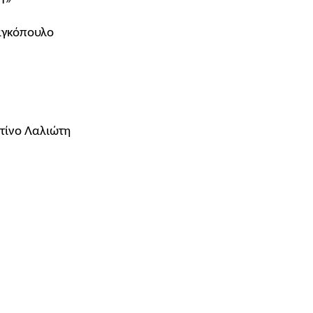
ΗΨΗ»
αγκόπουλο
τίνο Λαλιώτη