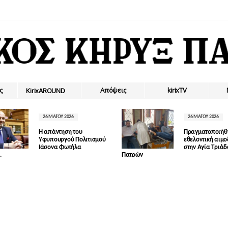
ς
Απόψεις
kirixTV
ΚirixAROUND
26 ΜΑΪ́ΟΥ 2026
26 ΜΑΪ́ΟΥ 2026
Η απάντηση του
Πραγματοποιήθ
Υφυπουργού Πολιτισμού
εθελοντική αιμ
Ιάσονα Φωτήλα
στην Αγία Τριά
.
Πατρών