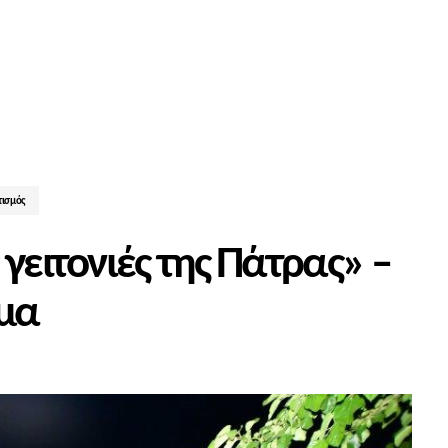
τισμός
γειτονιές της Πάτρας» –
μα