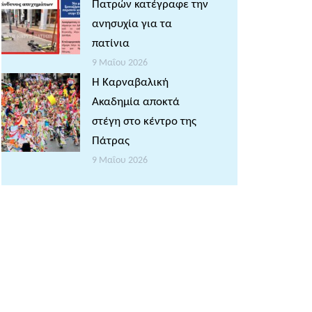
Πατρών κατέγραφε την
ανησυχία για τα
πατίνια
9 Μαΐου 2026
Η Καρναβαλική
Ακαδημία αποκτά
στέγη στο κέντρο της
Πάτρας
9 Μαΐου 2026