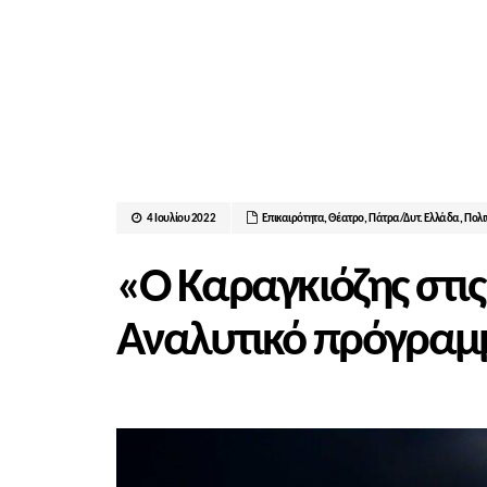
4 Ιουλίου 2022
Επικαιρότητα
,
Θέατρο
,
Πάτρα/Δυτ. Ελλάδα
,
Πολι
«Ο Καραγκιόζης στις 
Αναλυτικό πρόγραμ