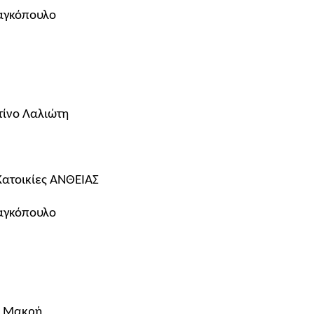
αγκόπουλο
τίνο Λαλιώτη
Κατοικίες ΑΝΘΕΙΑΣ
αγκόπουλο
η Μακρή