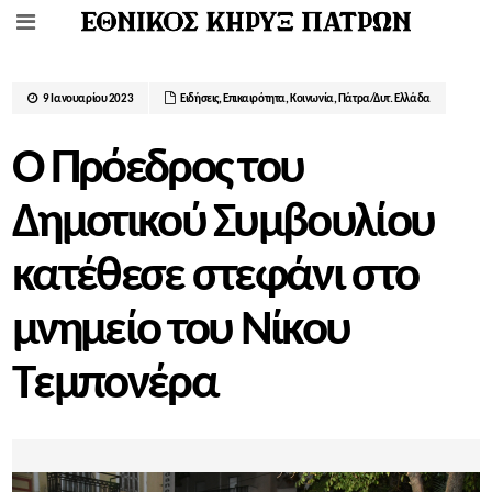
9 Ιανουαρίου 2023
Ειδήσεις
,
Επικαιρότητα
,
Κοινωνία
,
Πάτρα/Δυτ. Ελλάδα
Ο Πρόεδρος του
Δημοτικού Συμβουλίου
κατέθεσε στεφάνι στο
μνημείο του Νίκου
Τεμπονέρα