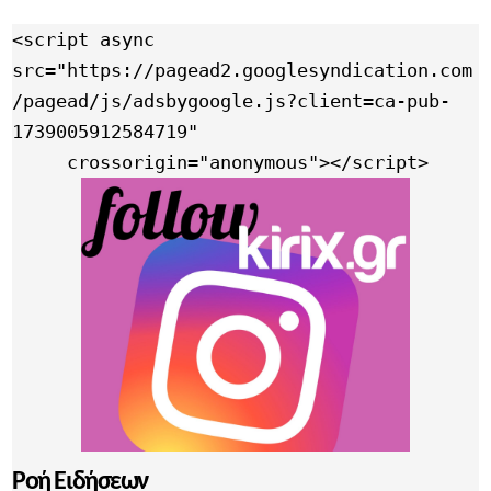
<script async 
src="https://pagead2.googlesyndication.com
/pagead/js/adsbygoogle.js?client=ca-pub-
1739005912584719"

     crossorigin="anonymous"></script>
Ροή Ειδήσεων