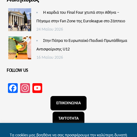
Η καρδιά του Final Four χτυπά στην Αθήνα –
Πήγαμε στην Fan Zone της Euroleague στο Ζάππειο
24 Μαΐου 2026
Στην Πάτρα το Ευρωπαϊκό Παιδικό Πρωτάθλημα
Αντισφαίρισης U12
16 Μαΐου 2026
FOLLOW US
Facebook
Instagram
YouTube
Channel
ΕΠΙΚΟΙΝΩΝΙΑ
ΤΑΥΤΟΤΗΤΑ
ΑΝΑΖΗΤΗΣΗ
Τα cookies μας βοηθάνε να σας προσφέρουμε την καλύτερη δυνατή