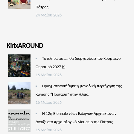
Πάτρας
24 Μαΐου 2026
KirixAROUND
Το πλήρωμα …. θα διοργανώσει τον Κρυμμένο
Θησαυρό 2027 (;)
16 Μαΐου 2026
Πραγματοποιήθηκε η μοναδική περιήγηση της
Κίνησης “Πρόταση” στην Ηλεία
16 Μαΐου 2026
Η 12η Biennale νέων Ελλήνων Αρχιτεκτόνων
άνοιξε στο Αρχαιολογικό Μουσείο της Πάτρας
16 Μαΐου 2026