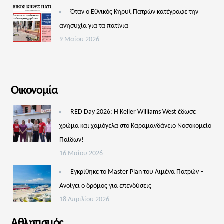
Όταν ο Εθνικός Κήρυξ Πατρών κατέγραφε την
ανησυχία για τα πατίνια
9 Μαΐου 2026
Οικονομία
RED Day 2026: Η Keller Williams West έδωσε
χρώμα και χαμόγελα στο Καραμανδάνειο Νοσοκομείο
Παίδων!
16 Μαΐου 2026
Εγκρίθηκε το Master Plan του Λιμένα Πατρών –
Aνοίγει ο δρόμος για επενδύσεις
18 Απριλίου 2026
Αθλητισμός