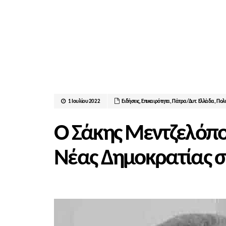
1 Ιουλίου 2022
Ειδήσεις
,
Επικαιρότητα
,
Πάτρα/Δυτ. Ελλάδα
,
Πολι
Ο Σάκης Μεντζελόπο
Νέας Δημοκρατίας σ