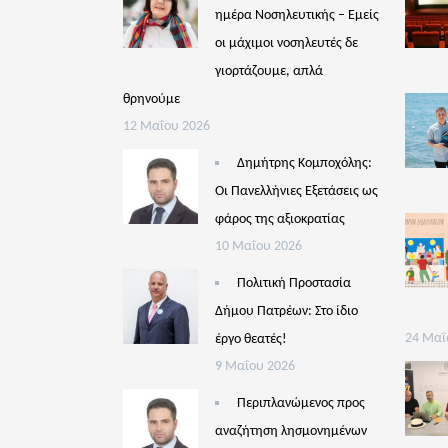
ημέρα Νοσηλευτικής – Εμείς
οι μάχιμοι νοσηλευτές δε
γιορτάζουμε, απλά
θρηνούμε
12 Μαΐου 2026
Δημήτρης Κομποχόλης:
Οι Πανελλήνιες Εξετάσεις ως
φάρος της αξιοκρατίας
10 Μαΐου 2026
Πολιτική Προστασία
Δήμου Πατρέων: Στο ίδιο
έργο θεατές!
24 Μαΐ
9 Μαΐου 2026
Περιπλανώμενος προς
αναζήτηση λησμονημένων