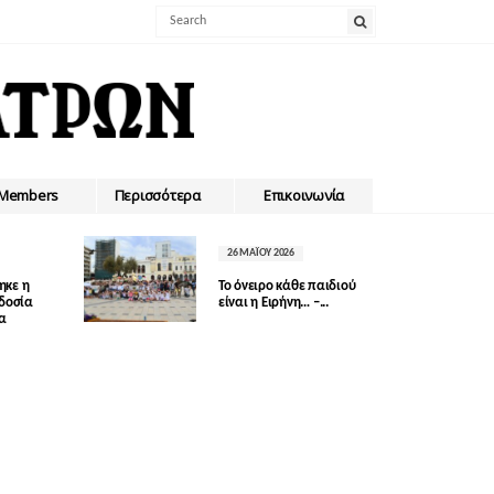
Members
Περισσότερα
Επικοινωνία
26 ΜΑΪ́ΟΥ 2026
ηκε η
Το όνειρο κάθε παιδιού
οδοσία
είναι η Ειρήνη… –...
δα