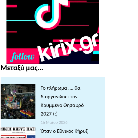
Μεταξύ μας...
Το πλήρωμα …. θα
διοργανώσει τον
Κρυμμένο Θησαυρό
2027 (;)
16 Μαΐου 2026
Όταν ο Εθνικός Κήρυξ