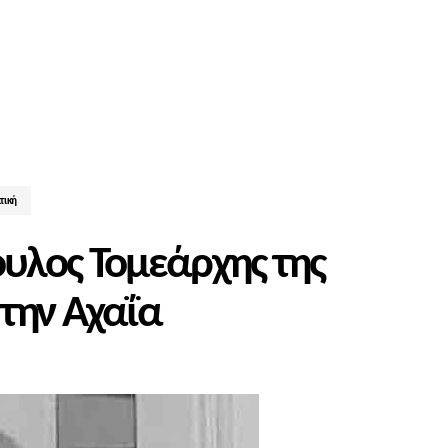
τική
υλος Τομεάρχης της
την Αχαΐα