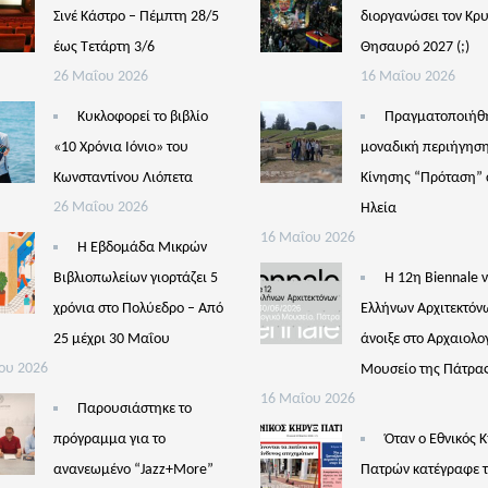
Σινέ Κάστρο – Πέμπτη 28/5
διοργανώσει τον Κρ
έως Τετάρτη 3/6
Θησαυρό 2027 (;)
26 Μαΐου 2026
16 Μαΐου 2026
Κυκλοφορεί το βιβλίο
Πραγματοποιήθ
«10 Χρόνια Ιόνιο» του
μοναδική περιήγηση
Κωνσταντίνου Λιόπετα
Κίνησης “Πρόταση” 
26 Μαΐου 2026
Ηλεία
16 Μαΐου 2026
Η Εβδομάδα Μικρών
Βιβλιοπωλείων γιορτάζει 5
Η 12η Biennale 
χρόνια στο Πολύεδρο – Από
Ελλήνων Αρχιτεκτόν
25 μέχρι 30 Μαΐου
άνοιξε στο Αρχαιολο
ου 2026
Μουσείο της Πάτρα
16 Μαΐου 2026
Παρουσιάστηκε το
πρόγραμμα για το
Όταν ο Εθνικός 
ανανεωμένο “Jazz+More”
Πατρών κατέγραφε 