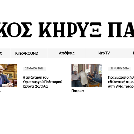
ς
Απόψεις
kirixTV
ΚirixAROUND
26 ΜΑΪ́ΟΥ 2026
26 ΜΑΪ́ΟΥ 2026
Η απάντηση του
Πραγματοποιήθ
Υφυπουργού Πολιτισμού
εθελοντική αιμ
Ιάσονα Φωτήλα
στην Αγία Τριά
.
Πατρών