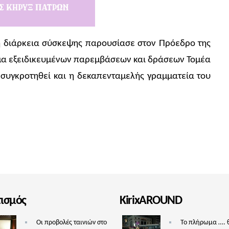
τη διάρκεια σύσκεψης παρουσίασε στον Πρόεδρο της
μμα εξειδικευμένων παρεμβάσεων και δράσεων Τομέα
ι συγκροτηθεί και η δεκαπενταμελής γραμματεία του
τισμός
KirixAROUND
Οι προβολές ταινιών στο
Το πλήρωμα …. 