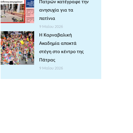
Πατρών κατέγραφε την
ανησυχία για τα
πατίνια
9 Μαΐου 2026
Η Καρναβαλική
Ακαδημία αποκτά
στέγη στο κέντρο της
Πάτρας
9 Μαΐου 2026