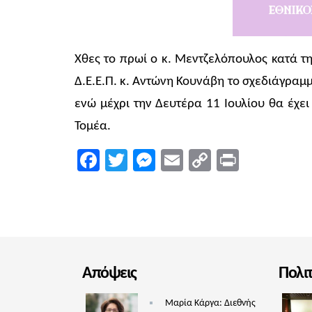
Χθες το πρωί ο κ. Μεντζελόπουλος κατά 
Δ.Ε.Ε.Π. κ. Αντώνη Κουνάβη το σχεδιάγρα
ενώ μέχρι την Δευτέρα 11 Ιουλίου θα έχε
Τομέα.
Facebook
Twitter
Messenger
Email
Copy
Print
Link
Απόψεις
Πολι
Μαρία Κάργα: Διεθνής