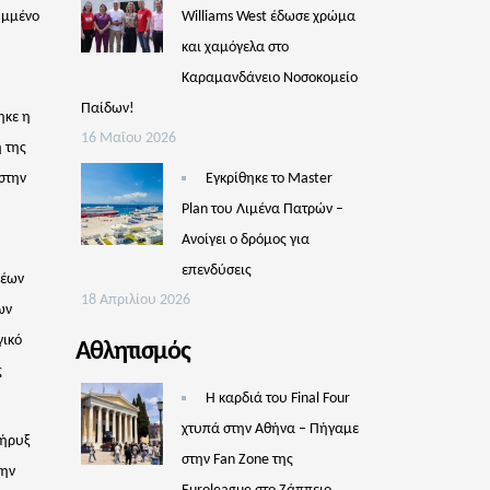
υμμένο
Williams West έδωσε χρώμα
και χαμόγελα στο
Καραμανδάνειο Νοσοκομείο
Παίδων!
ηκε η
16 Μαΐου 2026
 της
στην
Εγκρίθηκε το Master
Plan του Λιμένα Πατρών –
Aνοίγει ο δρόμος για
επενδύσεις
νέων
18 Απριλίου 2026
ων
γικό
Αθλητισμός
ς
Η καρδιά του Final Four
χτυπά στην Αθήνα – Πήγαμε
Κήρυξ
στην Fan Zone της
την