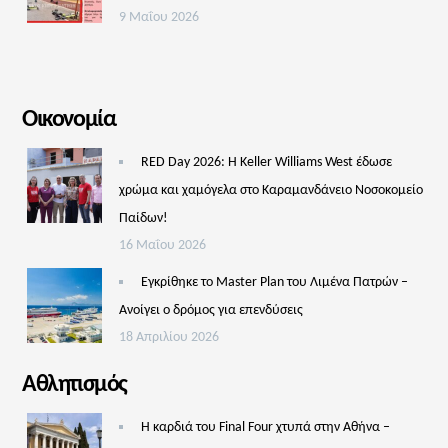
9 Μαΐου 2026
Οικονομία
RED Day 2026: Η Keller Williams West έδωσε
χρώμα και χαμόγελα στο Καραμανδάνειο Νοσοκομείο
Παίδων!
16 Μαΐου 2026
Εγκρίθηκε το Master Plan του Λιμένα Πατρών –
Aνοίγει ο δρόμος για επενδύσεις
18 Απριλίου 2026
Αθλητισμός
Η καρδιά του Final Four χτυπά στην Αθήνα –