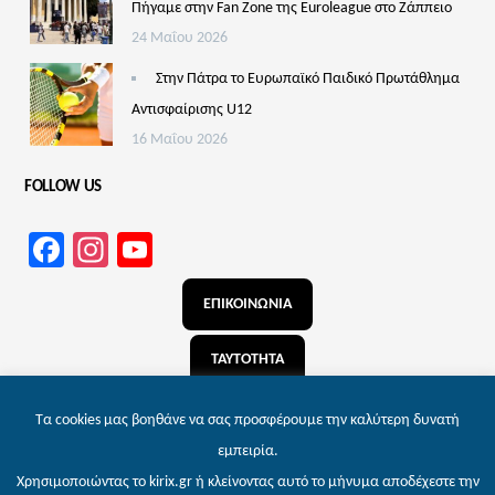
Πήγαμε στην Fan Zone της Euroleague στο Ζάππειο
24 Μαΐου 2026
Στην Πάτρα το Ευρωπαϊκό Παιδικό Πρωτάθλημα
Αντισφαίρισης U12
16 Μαΐου 2026
FOLLOW US
Facebook
Instagram
YouTube
Channel
ΕΠΙΚΟΙΝΩΝΙΑ
ΤΑΥΤΟΤΗΤΑ
ΑΝΑΖΗΤΗΣΗ
Τα cookies μας βοηθάνε να σας προσφέρουμε την καλύτερη δυνατή
εμπειρία.
Χρησιμοποιώντας το kirix.gr ή κλείνοντας αυτό το μήνυμα αποδέχεστε την