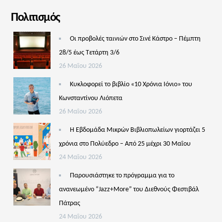
Πολιτισμός
Οι προβολές ταινιών στο Σινέ Κάστρο – Πέμπτη
28/5 έως Τετάρτη 3/6
26 Μαΐου 2026
Κυκλοφορεί το βιβλίο «10 Χρόνια Ιόνιο» του
Κωνσταντίνου Λιόπετα
26 Μαΐου 2026
Η Εβδομάδα Μικρών Βιβλιοπωλείων γιορτάζει 5
χρόνια στο Πολύεδρο – Από 25 μέχρι 30 Μαΐου
24 Μαΐου 2026
Παρουσιάστηκε το πρόγραμμα για το
ανανεωμένο “Jazz+More” του Διεθνούς Φεστιβάλ
Πάτρας
24 Μαΐου 2026