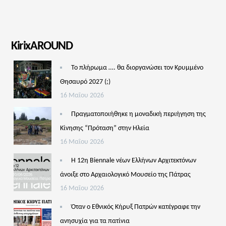
KirixAROUND
Το πλήρωμα …. θα διοργανώσει τον Κρυμμένο
Θησαυρό 2027 (;)
16 Μαΐου 2026
Πραγματοποιήθηκε η μοναδική περιήγηση της
Κίνησης “Πρόταση” στην Ηλεία
16 Μαΐου 2026
Η 12η Biennale νέων Ελλήνων Αρχιτεκτόνων
άνοιξε στο Αρχαιολογικό Μουσείο της Πάτρας
16 Μαΐου 2026
Όταν ο Εθνικός Κήρυξ Πατρών κατέγραφε την
ανησυχία για τα πατίνια