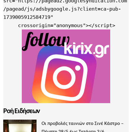
src="https://pagead2.googlesyndication.com
/pagead/js/adsbygoogle.js?client=ca-pub-
1739005912584719"

     crossorigin="anonymous"></script>
Ροή Ειδήσεων
Οι προβολές ταινιών στο Σινέ Κάστρο –
Πέμπτη 28/5 έως Τετάρτη 3/6