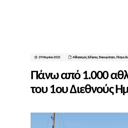
29 Μαρτίου 2023
Αθλητισμός
,
Ειδήσεις
,
Επικαιρότητα
,
Πάτρα/Δυ
Πάνω από 1.000 αθλ
του 1ου ∆ιεθνούς 