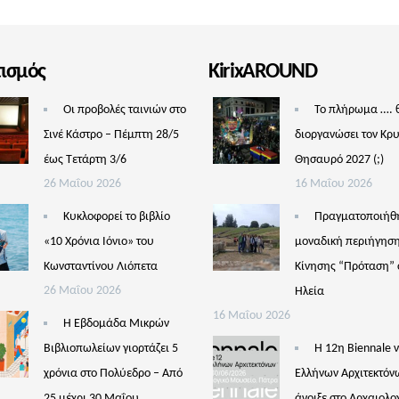
τισμός
KirixAROUND
Οι προβολές ταινιών στο
Το πλήρωμα …. 
Σινέ Κάστρο – Πέμπτη 28/5
διοργανώσει τον Κρ
έως Τετάρτη 3/6
Θησαυρό 2027 (;)
26 Μαΐου 2026
16 Μαΐου 2026
Κυκλοφορεί το βιβλίο
Πραγματοποιήθ
«10 Χρόνια Ιόνιο» του
μοναδική περιήγηση
Κωνσταντίνου Λιόπετα
Κίνησης “Πρόταση” 
26 Μαΐου 2026
Ηλεία
16 Μαΐου 2026
Η Εβδομάδα Μικρών
Βιβλιοπωλείων γιορτάζει 5
Η 12η Biennale 
χρόνια στο Πολύεδρο – Από
Ελλήνων Αρχιτεκτόν
25 μέχρι 30 Μαΐου
άνοιξε στο Αρχαιολο