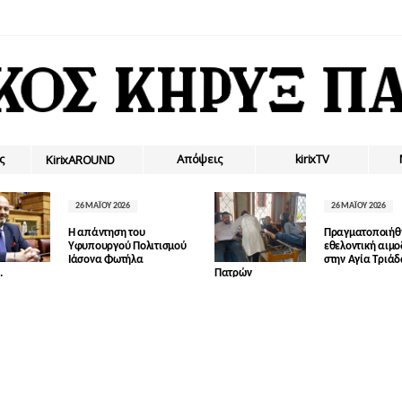
ς
Απόψεις
kirixTV
ΚirixAROUND
26 ΜΑΪ́ΟΥ 2026
26 ΜΑΪ́ΟΥ 2026
Η απάντηση του
Πραγματοποιήθ
Υφυπουργού Πολιτισμού
εθελοντική αιμ
Ιάσονα Φωτήλα
στην Αγία Τριά
.
Πατρών