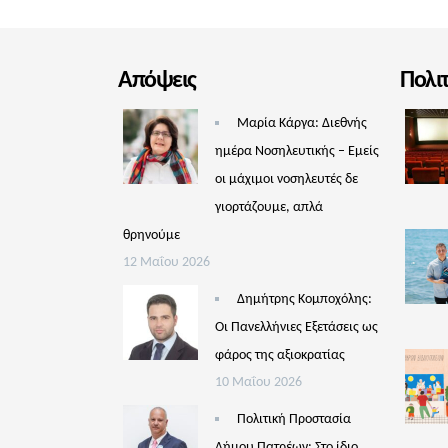
Απόψεις
Πολι
Μαρία Κάργα: Διεθνής
ημέρα Νοσηλευτικής – Εμείς
οι μάχιμοι νοσηλευτές δε
γιορτάζουμε, απλά
θρηνούμε
12 Μαΐου 2026
Δημήτρης Κομποχόλης:
Οι Πανελλήνιες Εξετάσεις ως
φάρος της αξιοκρατίας
10 Μαΐου 2026
Πολιτική Προστασία
Δήμου Πατρέων: Στο ίδιο