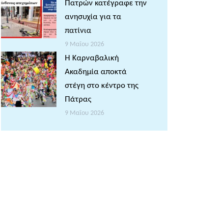
Πατρών κατέγραφε την
ανησυχία για τα
πατίνια
9 Μαΐου 2026
Η Καρναβαλική
Ακαδημία αποκτά
στέγη στο κέντρο της
Πάτρας
9 Μαΐου 2026