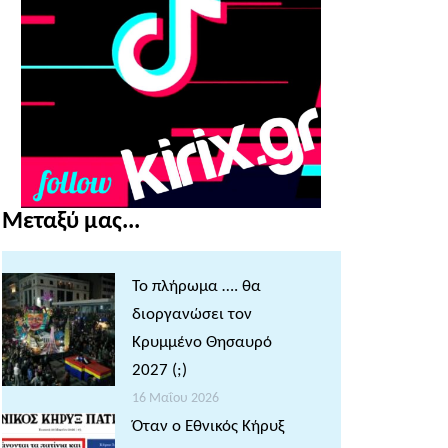
Μεταξύ μας...
Το πλήρωμα …. θα
διοργανώσει τον
Κρυμμένο Θησαυρό
2027 (;)
16 Μαΐου 2026
Όταν ο Εθνικός Κήρυξ