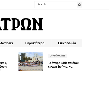
Members
Περισσότερα
Επικοινωνία
26 ΜΑΪ́ΟΥ 2026
ηκε η
Το όνειρο κάθε παιδιού
οδοσία
είναι η Ειρήνη… –...
δα