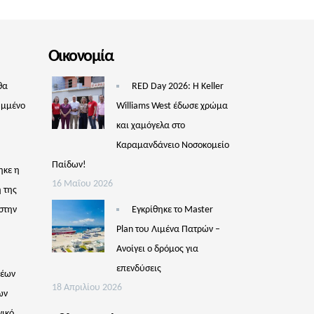
Οικονομία
θα
RED Day 2026: Η Keller
υμμένο
Williams West έδωσε χρώμα
και χαμόγελα στο
Καραμανδάνειο Νοσοκομείο
Παίδων!
ηκε η
16 Μαΐου 2026
 της
στην
Εγκρίθηκε το Master
Plan του Λιμένα Πατρών –
Aνοίγει ο δρόμος για
επενδύσεις
νέων
18 Απριλίου 2026
ων
γικό