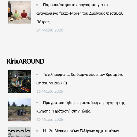
Παρουσιάστηκε το πρόγραμμα για το
ανανεωμένο “Jazz+More” του Διεθνούς Φεστιβάλ
Πάτρας
24 Μαΐου 2026
KirixAROUND
Το πλήρωμα …. θα διοργανώσει τον Κρυμμένο
Θησαυρό 2027 (;)
16 Μαΐου 2026
Πραγματοποιήθηκε η μοναδική περιήγηση της
Κίνησης “Πρόταση” στην Ηλεία
16 Μαΐου 2026
Η 12η Biennale νέων Ελλήνων Αρχιτεκτόνων