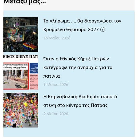
Μεταξύ μας...
Το πλήρωμα …. θα διοργανώσει τον
Κρυμμένο Θησαυρό 2027 (;)
16 Μαΐου 2026
Όταν ο Εθνικός Κήρυξ Πατρών
κατέγραφε την ανησυχία για τα
πατίνια
9 Μαΐου 2026
Η Καρναβαλική Ακαδημία αποκτά
στέγη στο κέντρο της Πάτρας
9 Μαΐου 2026