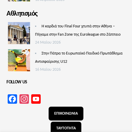
Αθλητισμός
Η καρδιά του Final Four χτυπά στην Αθήνα –
Πήγαμε στην Fan Zone της Euroleague στο Ζάππειο
24 Μαΐου 2026
Στην Πάτρα το Ευρωπαϊκό Παιδικό Πρωτάθλημα
Αντισφαίρισης U12
16 Μαΐου 2026
FOLLOW US
Facebook
Instagram
YouTube
Channel
ΕΠΙΚΟΙΝΩΝΙΑ
ΤΑΥΤΟΤΗΤΑ