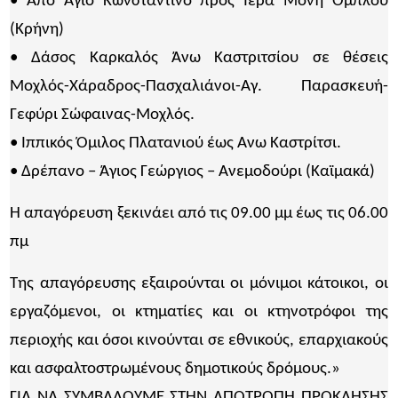
• Από Άγιο Κωνσταντίνο προς Ιερά Μονή Ομπλού
(Κρήνη)
• Δάσος Καρκαλός Άνω Καστριτσίου σε θέσεις
Μοχλός-Χάραδρος-Πασχαλιάνοι-Αγ. Παρασκευή-
Γεφύρι Σώφαινας-Μοχλός.
• Ιππικός Όμιλος Πλατανιού έως Ανω Καστρίτσι.
• Δρέπανο – Άγιος Γεώργιος – Ανεμοδούρι (Καϊμακά)
Η απαγόρευση ξεκινάει από τις 09.00 μμ έως τις 06.00
πμ
Της απαγόρευσης εξαιρούνται οι μόνιμοι κάτοικοι, οι
εργαζόμενοι, οι κτηματίες και οι κτηνοτρόφοι της
περιοχής και όσοι κινούνται σε εθνικούς, επαρχιακούς
και ασφαλτοστρωμένους δημοτικούς δρόμους.»
ΓΙΑ ΝΑ ΣΥΜΒΑΛΟΥΜΕ ΣΤΗΝ ΑΠΟΤΡΟΠΗ ΠΡΟΚΛΗΣΗΣ