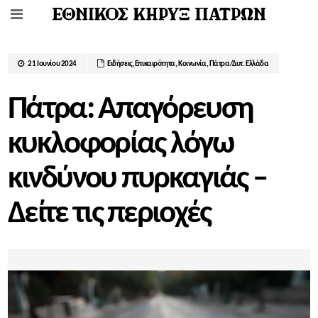
21 Ιουνίου 2024
Ειδήσεις
,
Επικαιρότητα
,
Κοινωνία
,
Πάτρα/Δυτ. Ελλάδα
Πάτρα: Απαγόρευση
κυκλοφορίας λόγω
κινδύνου πυρκαγιάς –
Δείτε τις περιοχές