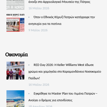
άνοιξε στο Αρχαιολογικό Μουσείο της Πάτρας
16 Μαΐου 2026
Όταν ο Εθνικός Κήρυξ Πατρών κατέγραφε την
ανησυχία για τα πατίνια
9 Μαΐου 2026
Οικονομία
RED Day 2026: Η Keller Williams West έδωσε
χρώμα και χαμόγελα στο Καραμανδάνειο Νοσοκομείο
Παίδων!
16 Μαΐου 2026
Εγκρίθηκε το Master Plan του Λιμένα Πατρών –
Aνοίγει ο δρόμος για επενδύσεις
18 Απριλίου 2026