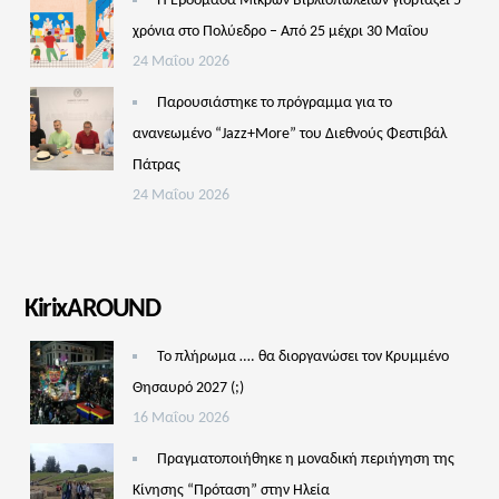
Η Εβδομάδα Μικρών Βιβλιοπωλείων γιορτάζει 5
χρόνια στο Πολύεδρο – Από 25 μέχρι 30 Μαΐου
24 Μαΐου 2026
Παρουσιάστηκε το πρόγραμμα για το
ανανεωμένο “Jazz+More” του Διεθνούς Φεστιβάλ
Πάτρας
24 Μαΐου 2026
KirixAROUND
Το πλήρωμα …. θα διοργανώσει τον Κρυμμένο
Θησαυρό 2027 (;)
16 Μαΐου 2026
Πραγματοποιήθηκε η μοναδική περιήγηση της
Κίνησης “Πρόταση” στην Ηλεία