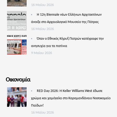
16 Μαΐου 2026
Η 12η Biennale νέων Ελλήνων Αρχιτεκτόνων
άνοιξε στο Αρχαιολογικό Μουσείο της Πάτρας
16 Μαΐου 2026
Όταν ο Εθνικός Κήρυξ Πατρών κατέγραφε την
ανησυχία για τα πατίνια
9 Μαΐου 2026
Οικονομία
RED Day 2026: Η Keller Williams West έδωσε
χρώμα και χαμόγελα στο Καραμανδάνειο Νοσοκομείο
Παίδων!
16 Μαΐου 2026