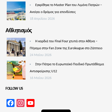
Εγκρίθηκε το Master Plan του Λιμένα Πατρών –
Aνοίγει ο δρόμος για επενδύσεις
18 Απριλίου 2026
Αθλητισμός
Η καρδιά του Final Four χτυπά στην Αθήνα –
Πήγαμε στην Fan Zone της Euroleague στο Ζάππειο
24 Μαΐου 2026
Στην Πάτρα το Ευρωπαϊκό Παιδικό Πρωτάθλημα
Αντισφαίρισης U12
16 Μαΐου 2026
FOLLOW US
Facebook
Instagram
YouTube
Channel