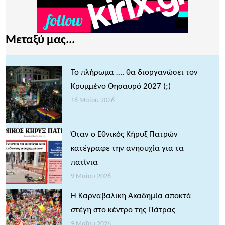
Μεταξύ μας...
Το πλήρωμα …. θα διοργανώσει τον
Κρυμμένο Θησαυρό 2027 (;)
16 Μαΐου 2026
Όταν ο Εθνικός Κήρυξ Πατρών
κατέγραφε την ανησυχία για τα
πατίνια
9 Μαΐου 2026
Η Καρναβαλική Ακαδημία αποκτά
στέγη στο κέντρο της Πάτρας
9 Μαΐου 2026