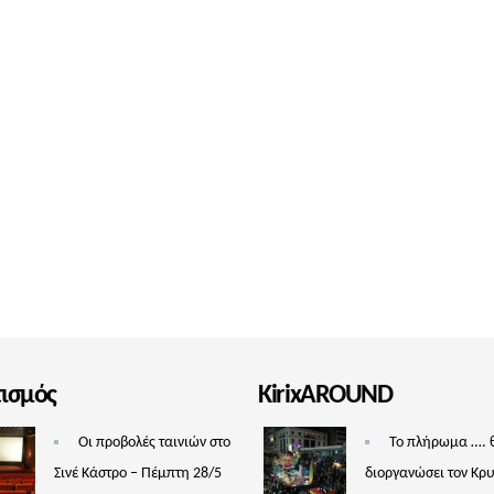
τισμός
KirixAROUND
Οι προβολές ταινιών στο
Το πλήρωμα …. 
Σινέ Κάστρο – Πέμπτη 28/5
διοργανώσει τον Κρ