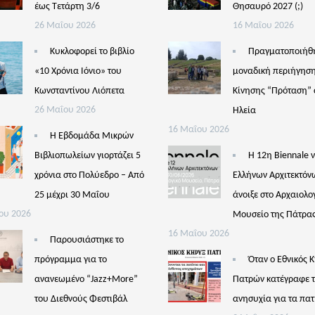
έως Τετάρτη 3/6
Θησαυρό 2027 (;)
26 Μαΐου 2026
16 Μαΐου 2026
Κυκλοφορεί το βιβλίο
Πραγματοποιήθ
«10 Χρόνια Ιόνιο» του
μοναδική περιήγηση
Κωνσταντίνου Λιόπετα
Κίνησης “Πρόταση” 
26 Μαΐου 2026
Ηλεία
16 Μαΐου 2026
Η Εβδομάδα Μικρών
Βιβλιοπωλείων γιορτάζει 5
Η 12η Biennale 
χρόνια στο Πολύεδρο – Από
Ελλήνων Αρχιτεκτόν
25 μέχρι 30 Μαΐου
άνοιξε στο Αρχαιολο
ου 2026
Μουσείο της Πάτρα
16 Μαΐου 2026
Παρουσιάστηκε το
πρόγραμμα για το
Όταν ο Εθνικός 
ανανεωμένο “Jazz+More”
Πατρών κατέγραφε 
του Διεθνούς Φεστιβάλ
ανησυχία για τα πατ