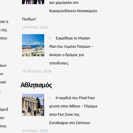
και χαμόγελα στο
Καραμανδάνειο Νοσοκομείο
Παίδων!
ηκε η
16 Μαΐου 2026
 της
στην
Εγκρίθηκε το Master
Plan του Λιμένα Πατρών –
Aνοίγει ο δρόμος για
επενδύσεις
νέων
18 Απριλίου 2026
ων
γικό
Αθλητισμός
ς
Η καρδιά του Final Four
χτυπά στην Αθήνα – Πήγαμε
Κήρυξ
στην Fan Zone της
την
Euroleague στο Ζάππειο
ίνια
24 Μαΐου 2026