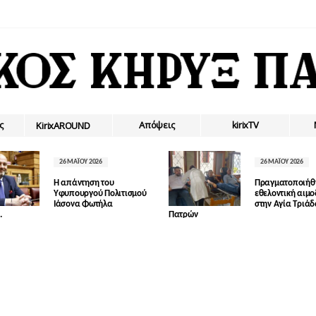
ς
Απόψεις
kirixTV
ΚirixAROUND
26 ΜΑΪ́ΟΥ 2026
26 ΜΑΪ́ΟΥ 2026
Η απάντηση του
Πραγματοποιήθ
Υφυπουργού Πολιτισμού
εθελοντική αιμ
Ιάσονα Φωτήλα
στην Αγία Τριά
.
Πατρών