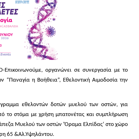
-Επικοινωνούμε, οργανώνει σε συνεργασία με το
ν “Παναγία η Βοήθεια”, Εθελοντική Αιμοδοσία την
όγραμμα εθελοντών δοτών μυελού των οστών, για
πό το στόμα με χρήση μπατονέτας και συμπλήρωση
ράπεζα Μυελού των οστών ‘Όραμα Ελπίδας‘ στο χώρο
ύρη 65 &Αλ.Υψηλάντου.