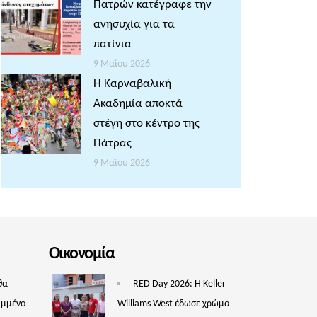
Πατρών κατέγραφε την
ανησυχία για τα
πατίνια
9 Μαΐου 2026
Η Καρναβαλική
Ακαδημία αποκτά
στέγη στο κέντρο της
Πάτρας
9 Μαΐου 2026
Οικονομία
θα
RED Day 2026: Η Keller
υμμένο
Williams West έδωσε χρώμα