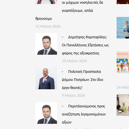
οι μάχιμοι νοσηλευτές δε
γιορτάζουμε, απλά
θρηνούμε
12 Μαΐου 2026
Δημήτρης Κομποχόλης:
Οι Πανελλήνιες Εξετάσεις ως
φάρος της αξιοκρατίας
10 Μαΐου 2026
Πολιτική Προστασία
Δήμου Πατρέων: Στο ίδιο
έργο θεατές!
24 Μαΐ
9 Μαΐου 2026
Περιπλανώμενος προς
αναζήτηση λησμονημένων
αξιών