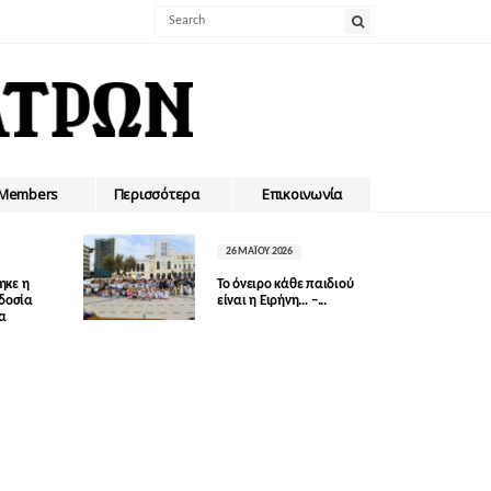
Members
Περισσότερα
Επικοινωνία
26 ΜΑΪ́ΟΥ 2026
ηκε η
Το όνειρο κάθε παιδιού
οδοσία
είναι η Ειρήνη… –...
δα