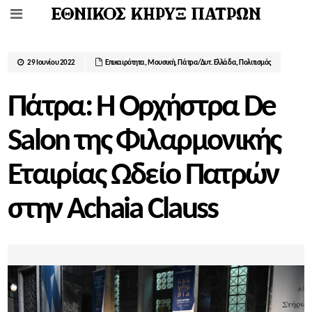
29 Ιουνίου 2022
Επικαιρότητα
,
Μουσική
,
Πάτρα/Δυτ. Ελλάδα
,
Πολιτισμός
Πάτρα: Η Ορχήστρα De
Salon της Φιλαρμονικής
Εταιρίας Ωδείο Πατρών
στην Achaia Clauss