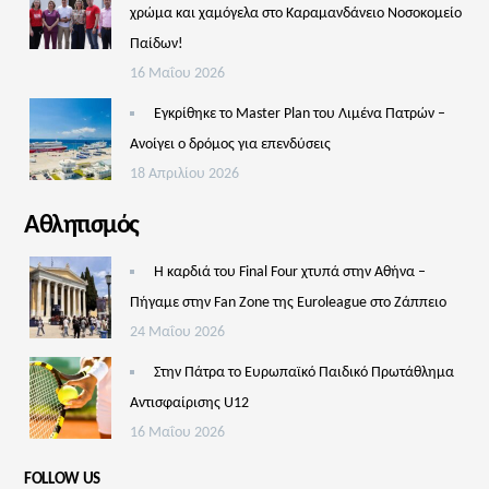
χρώμα και χαμόγελα στο Καραμανδάνειο Νοσοκομείο
Παίδων!
16 Μαΐου 2026
Εγκρίθηκε το Master Plan του Λιμένα Πατρών –
Aνοίγει ο δρόμος για επενδύσεις
18 Απριλίου 2026
Αθλητισμός
Η καρδιά του Final Four χτυπά στην Αθήνα –
Πήγαμε στην Fan Zone της Euroleague στο Ζάππειο
24 Μαΐου 2026
Στην Πάτρα το Ευρωπαϊκό Παιδικό Πρωτάθλημα
Αντισφαίρισης U12
16 Μαΐου 2026
FOLLOW US