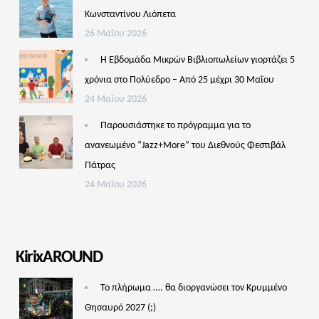
Κωνσταντίνου Λιόπετα
26 Μαΐου 2026
Η Εβδομάδα Μικρών Βιβλιοπωλείων γιορτάζει 5
χρόνια στο Πολύεδρο – Από 25 μέχρι 30 Μαΐου
24 Μαΐου 2026
Παρουσιάστηκε το πρόγραμμα για το
ανανεωμένο “Jazz+More” του Διεθνούς Φεστιβάλ
Πάτρας
24 Μαΐου 2026
KirixAROUND
Το πλήρωμα …. θα διοργανώσει τον Κρυμμένο
Θησαυρό 2027 (;)