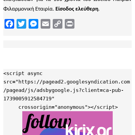
Φιλαρμονική Εταιρία.
Είσοδος ελεύθερη
.
Facebook
Twitter
Messenger
Email
Copy
Print
Link
<script async 
src="https://pagead2.googlesyndication.com
/pagead/js/adsbygoogle.js?client=ca-pub-
1739005912584719"

     crossorigin="anonymous"></script>