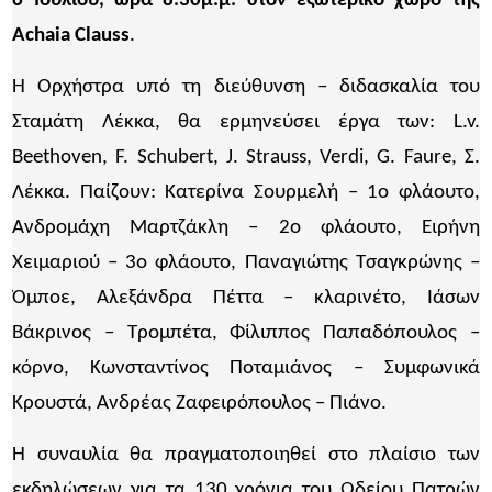
6 Ιουλίου, ώρα 8.30μ.μ. στον εξωτερικό χώρο της
Achaia Clauss
.
Η Ορχήστρα υπό τη διεύθυνση – διδασκαλία του
Σταμάτη Λέκκα, θα ερμηνεύσει έργα των: L.v.
Beethoven, F. Schubert, J. Strauss, Verdi, G. Faure, Σ.
Λέκκα. Παίζουν: Κατερίνα Σουρμελή – 1ο φλάουτο,
Ανδρομάχη Μαρτζάκλη – 2ο φλάουτο, Ειρήνη
Χειμαριού – 3ο φλάουτο, Παναγιώτης Τσαγκρώνης –
Όμποε, Αλεξάνδρα Πέττα – κλαρινέτο, Ιάσων
Βάκρινος – Τρομπέτα, Φίλιππος Παπαδόπουλος –
κόρνο, Κωνσταντίνος Ποταμιάνος – Συμφωνικά
Κρουστά, Ανδρέας Ζαφειρόπουλος – Πιάνο.
Η συναυλία θα πραγματοποιηθεί στο πλαίσιο των
εκδηλώσεων για τα 130 χρόνια του Ωδείου Πατρών