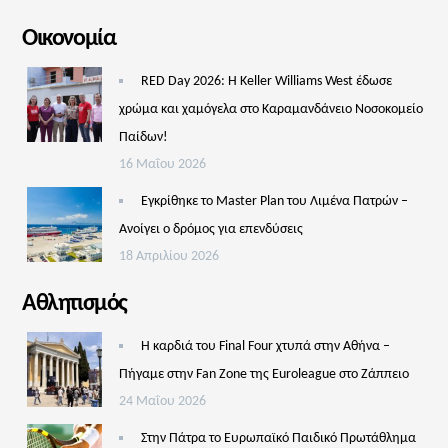
Οικονομία
RED Day 2026: Η Keller Williams West έδωσε
χρώμα και χαμόγελα στο Καραμανδάνειο Νοσοκομείο
Παίδων!
16 Μαΐου 2026
Εγκρίθηκε το Master Plan του Λιμένα Πατρών –
Aνοίγει ο δρόμος για επενδύσεις
18 Απριλίου 2026
Αθλητισμός
Η καρδιά του Final Four χτυπά στην Αθήνα –
Πήγαμε στην Fan Zone της Euroleague στο Ζάππειο
24 Μαΐου 2026
Στην Πάτρα το Ευρωπαϊκό Παιδικό Πρωτάθλημα