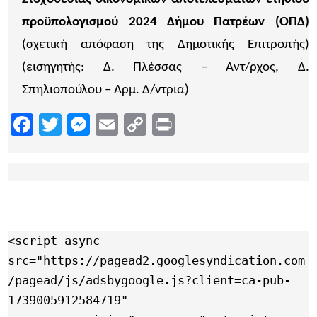
προϋπολογισμού 2024 Δήμου Πατρέων (ΟΠΔ)
(σχετική απόφαση της Δημοτικής Επιτροπής)
(εισηγητής: Δ. Πλέσσας – Αντ/ρχος, Δ.
Σπηλιοπούλου – Αρμ. Δ/ντρια)
Facebook
Twitter
Messenger
Email
Copy
Print
Link
<script async 
src="https://pagead2.googlesyndication.com
/pagead/js/adsbygoogle.js?client=ca-pub-
1739005912584719"
