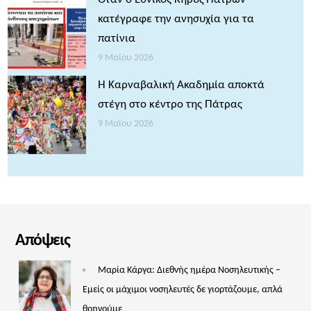
κατέγραφε την ανησυχία για τα
πατίνια
9 Μαΐου 2026
Η Καρναβαλική Ακαδημία αποκτά
στέγη στο κέντρο της Πάτρας
9 Μαΐου 2026
Απόψεις
Μαρία Κάργα: Διεθνής ημέρα Νοσηλευτικής –
Εμείς οι μάχιμοι νοσηλευτές δε γιορτάζουμε, απλά
θρηνούμε