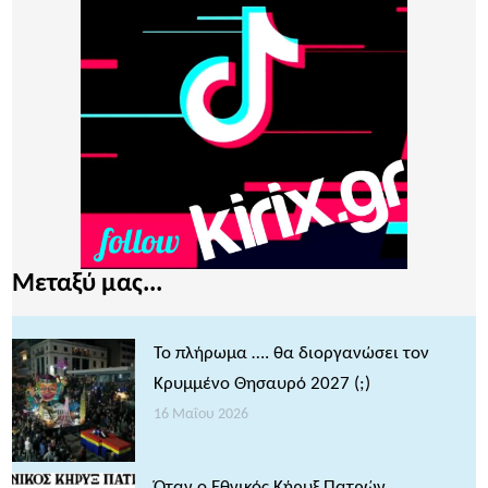
Μεταξύ μας...
Το πλήρωμα …. θα διοργανώσει τον
Κρυμμένο Θησαυρό 2027 (;)
16 Μαΐου 2026
Όταν ο Εθνικός Κήρυξ Πατρών