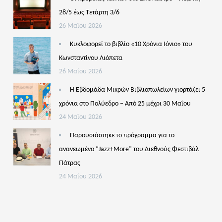
28/5 έως Τετάρτη 3/6
26 Μαΐου 2026
Κυκλοφορεί το βιβλίο «10 Χρόνια Ιόνιο» του
Κωνσταντίνου Λιόπετα
26 Μαΐου 2026
Η Εβδομάδα Μικρών Βιβλιοπωλείων γιορτάζει 5
χρόνια στο Πολύεδρο – Από 25 μέχρι 30 Μαΐου
24 Μαΐου 2026
Παρουσιάστηκε το πρόγραμμα για το
ανανεωμένο “Jazz+More” του Διεθνούς Φεστιβάλ
Πάτρας
24 Μαΐου 2026