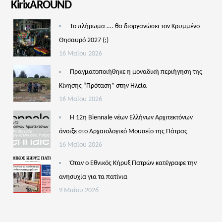
KirixAROUND
Το πλήρωμα …. θα διοργανώσει τον Κρυμμένο
Θησαυρό 2027 (;)
16 Μαΐου 2026
Πραγματοποιήθηκε η μοναδική περιήγηση της
Κίνησης “Πρόταση” στην Ηλεία
16 Μαΐου 2026
Η 12η Biennale νέων Ελλήνων Αρχιτεκτόνων
άνοιξε στο Αρχαιολογικό Μουσείο της Πάτρας
16 Μαΐου 2026
Όταν ο Εθνικός Κήρυξ Πατρών κατέγραφε την
ανησυχία για τα πατίνια
9 Μαΐου 2026