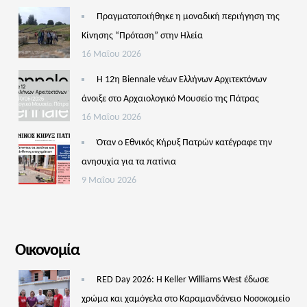
Πραγματοποιήθηκε η μοναδική περιήγηση της
Κίνησης “Πρόταση” στην Ηλεία
16 Μαΐου 2026
Η 12η Biennale νέων Ελλήνων Αρχιτεκτόνων
άνοιξε στο Αρχαιολογικό Μουσείο της Πάτρας
16 Μαΐου 2026
Όταν ο Εθνικός Κήρυξ Πατρών κατέγραφε την
ανησυχία για τα πατίνια
9 Μαΐου 2026
Οικονομία
RED Day 2026: Η Keller Williams West έδωσε
χρώμα και χαμόγελα στο Καραμανδάνειο Νοσοκομείο