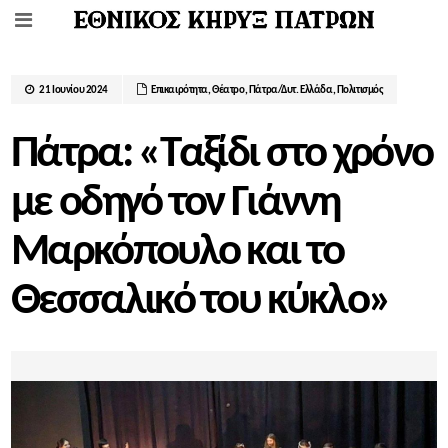
21 Ιουνίου 2024
Επικαιρότητα
,
Θέατρο
,
Πάτρα/Δυτ. Ελλάδα
,
Πολιτισμός
Πάτρα: «Ταξίδι στο χρόνο
με οδηγό τον Γιάννη
Μαρκόπουλο και το
Θεσσαλικό του κύκλο»