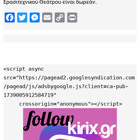
Ερασιτεχνικού Θεάτρου είναι δωρεάν.
Facebook
Twitter
Messenger
Email
Copy
Print
Link
<script async 
src="https://pagead2.googlesyndication.com
/pagead/js/adsbygoogle.js?client=ca-pub-
1739005912584719"

     crossorigin="anonymous"></script>