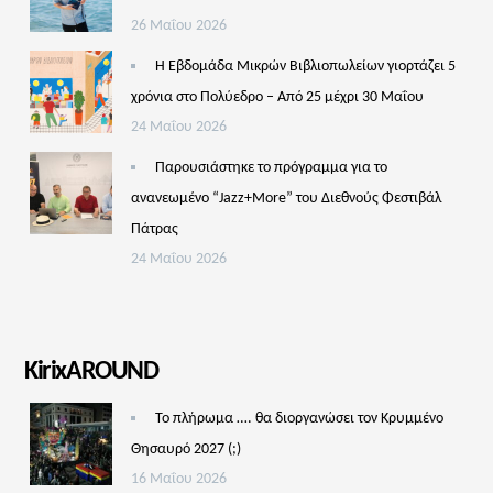
26 Μαΐου 2026
Η Εβδομάδα Μικρών Βιβλιοπωλείων γιορτάζει 5
χρόνια στο Πολύεδρο – Από 25 μέχρι 30 Μαΐου
24 Μαΐου 2026
Παρουσιάστηκε το πρόγραμμα για το
ανανεωμένο “Jazz+More” του Διεθνούς Φεστιβάλ
Πάτρας
24 Μαΐου 2026
KirixAROUND
Το πλήρωμα …. θα διοργανώσει τον Κρυμμένο
Θησαυρό 2027 (;)
16 Μαΐου 2026