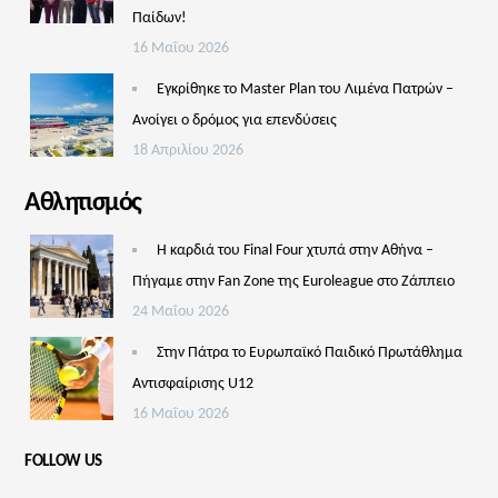
Παίδων!
16 Μαΐου 2026
Εγκρίθηκε το Master Plan του Λιμένα Πατρών –
Aνοίγει ο δρόμος για επενδύσεις
18 Απριλίου 2026
Αθλητισμός
Η καρδιά του Final Four χτυπά στην Αθήνα –
Πήγαμε στην Fan Zone της Euroleague στο Ζάππειο
24 Μαΐου 2026
Στην Πάτρα το Ευρωπαϊκό Παιδικό Πρωτάθλημα
Αντισφαίρισης U12
16 Μαΐου 2026
FOLLOW US