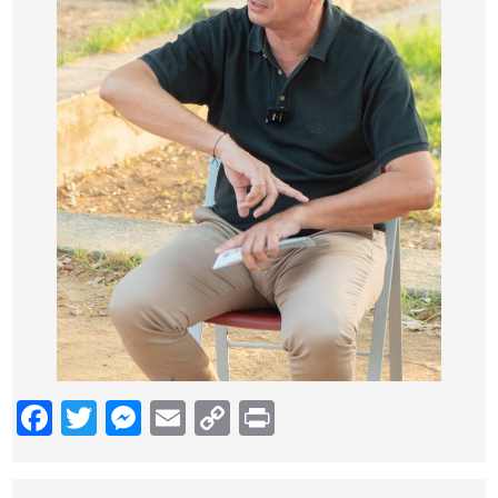
Facebook
Twitter
Messenger
Email
Copy
Print
Link