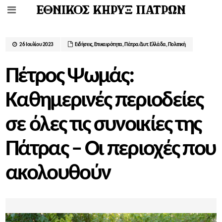
26 Ιουλίου 2023
Ειδήσεις
,
Επικαιρότητα
,
Πάτρα/Δυτ. Ελλάδα
,
Πολιτική
Πέτρος Ψωμάς:
Καθημερινές περιοδείες
σε όλες τις συνοικίες της
Πάτρας – Οι περιοχές που
ακολουθούν