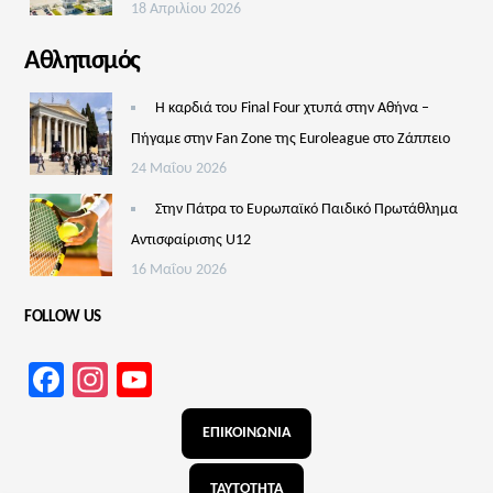
18 Απριλίου 2026
Αθλητισμός
Η καρδιά του Final Four χτυπά στην Αθήνα –
Πήγαμε στην Fan Zone της Euroleague στο Ζάππειο
24 Μαΐου 2026
Στην Πάτρα το Ευρωπαϊκό Παιδικό Πρωτάθλημα
Αντισφαίρισης U12
16 Μαΐου 2026
FOLLOW US
Facebook
Instagram
YouTube
Channel
ΕΠΙΚΟΙΝΩΝΙΑ
ΤΑΥΤΟΤΗΤΑ