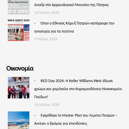
άνοιξε στο Αρχαιολογικό Μουσείο της Πάτρας
16 Μαΐου 2026
Όταν ο Εθνικός Κήρυξ Πατρών κατέγραφε την
ανησυχία για τα πατίνια
9 Μαΐου 2026
Οικονομία
RED Day 2026: Η Keller Williams West έδωσε
χρώμα και χαμόγελα στο Καραμανδάνειο Νοσοκομείο
Παίδων!
16 Μαΐου 2026
Εγκρίθηκε το Master Plan του Λιμένα Πατρών –
Aνοίγει ο δρόμος για επενδύσεις