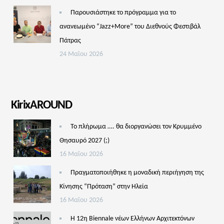
Παρουσιάστηκε το πρόγραμμα για το
ανανεωμένο “Jazz+More” του Διεθνούς Φεστιβάλ
Πάτρας
24 Μαΐου 2026
KirixAROUND
Το πλήρωμα …. θα διοργανώσει τον Κρυμμένο
Θησαυρό 2027 (;)
16 Μαΐου 2026
Πραγματοποιήθηκε η μοναδική περιήγηση της
Κίνησης “Πρόταση” στην Ηλεία
16 Μαΐου 2026
Η 12η Biennale νέων Ελλήνων Αρχιτεκτόνων