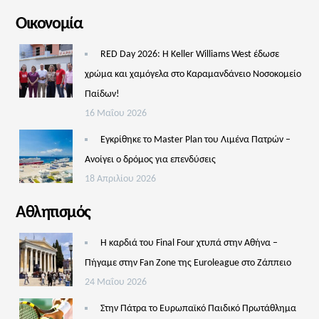
Οικονομία
RED Day 2026: Η Keller Williams West έδωσε
χρώμα και χαμόγελα στο Καραμανδάνειο Νοσοκομείο
Παίδων!
16 Μαΐου 2026
Εγκρίθηκε το Master Plan του Λιμένα Πατρών –
Aνοίγει ο δρόμος για επενδύσεις
18 Απριλίου 2026
Αθλητισμός
Η καρδιά του Final Four χτυπά στην Αθήνα –
Πήγαμε στην Fan Zone της Euroleague στο Ζάππειο
24 Μαΐου 2026
Στην Πάτρα το Ευρωπαϊκό Παιδικό Πρωτάθλημα