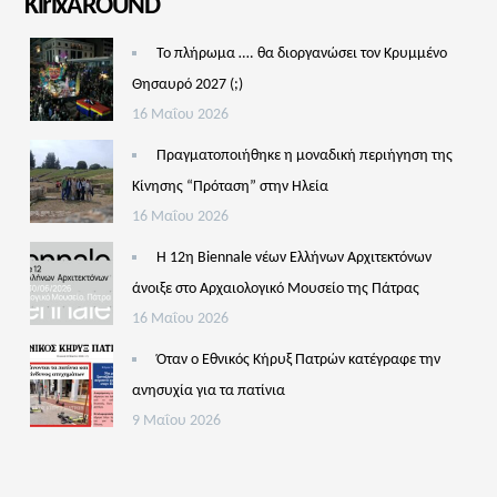
KirixAROUND
Το πλήρωμα …. θα διοργανώσει τον Κρυμμένο
Θησαυρό 2027 (;)
16 Μαΐου 2026
Πραγματοποιήθηκε η μοναδική περιήγηση της
Κίνησης “Πρόταση” στην Ηλεία
16 Μαΐου 2026
Η 12η Biennale νέων Ελλήνων Αρχιτεκτόνων
άνοιξε στο Αρχαιολογικό Μουσείο της Πάτρας
16 Μαΐου 2026
Όταν ο Εθνικός Κήρυξ Πατρών κατέγραφε την
ανησυχία για τα πατίνια
9 Μαΐου 2026