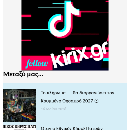
Μεταξύ μας...
Το πλήρωμα …. θα διοργανώσει τον
Κρυμμένο Θησαυρό 2027 (;)
16 Μαΐου 2026
Όταν ο Εθνικός Κήρυξ Πατρών