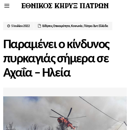
5 Ιουλίου 2022
Ειδήσεις
,
Επικαιρότητα
,
Κοινωνία
,
Πάτρα/Δυτ. Ελλάδα
Παραμένει ο κίνδυνος
πυρκαγιάς σήμερα σε
Αχαΐα – Ηλεία