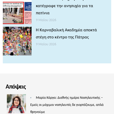
κατέγραφε την ανησυχία για τα
πατίνια
9 Μαΐου 2026
Η Καρναβαλική Ακαδημία αποκτά
στέγη στο κέντρο της Πάτρας
9 Μαΐου 2026
Απόψεις
Μαρία Κάργα: Διεθνής ημέρα Νοσηλευτικής –
Εμείς οι μάχιμοι νοσηλευτές δε γιορτάζουμε, απλά
θρηνούμε