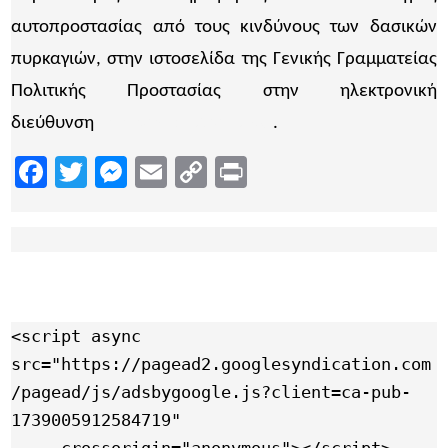
αυτοπροστασίας από τους κινδύνους των δασικών
πυρκαγιών, στην ιστοσελίδα της Γενικής Γραμματείας
Πολιτικής Προστασίας στην ηλεκτρονική
διεύθυνση
www.civilprotection.gr
.
Facebook
Twitter
Messenger
Email
Copy
Print
Link
<script async 
src="https://pagead2.googlesyndication.com
/pagead/js/adsbygoogle.js?client=ca-pub-
1739005912584719"

     crossorigin="anonymous"></script>