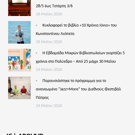
28/5 έως Τετάρτη 3/6
26 Μαΐου 2026
Κυκλοφορεί το βιβλίο «10 Χρόνια Ιόνιο» του
Κωνσταντίνου Λιόπετα
26 Μαΐου 2026
Η Εβδομάδα Μικρών Βιβλιοπωλείων γιορτάζει 5
χρόνια στο Πολύεδρο – Από 25 μέχρι 30 Μαΐου
24 Μαΐου 2026
Παρουσιάστηκε το πρόγραμμα για το
ανανεωμένο “Jazz+More” του Διεθνούς Φεστιβάλ
Πάτρας
24 Μαΐου 2026