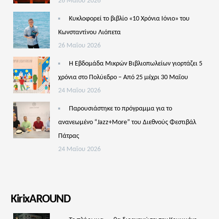
26 Μαΐου 2026
Κυκλοφορεί το βιβλίο «10 Χρόνια Ιόνιο» του
Κωνσταντίνου Λιόπετα
26 Μαΐου 2026
Η Εβδομάδα Μικρών Βιβλιοπωλείων γιορτάζει 5
χρόνια στο Πολύεδρο – Από 25 μέχρι 30 Μαΐου
24 Μαΐου 2026
Παρουσιάστηκε το πρόγραμμα για το
ανανεωμένο “Jazz+More” του Διεθνούς Φεστιβάλ
Πάτρας
24 Μαΐου 2026
KirixAROUND