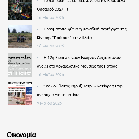
Το πλήρωμα …. θα διοργανώσει τον Κρυμμένο
Θησαυρό 2027 (;)
16 Μαΐου 2026
Πραγματοποιήθηκε η μοναδική περιήγηση της
Κίνησης “Πρόταση” στην Ηλεία
16 Μαΐου 2026
Η 12η Biennale νέων Ελλήνων Αρχιτεκτόνων
άνοιξε στο Αρχαιολογικό Μουσείο της Πάτρας
16 Μαΐου 2026
Όταν ο Εθνικός Κήρυξ Πατρών κατέγραφε την
ανησυχία για τα πατίνια
9 Μαΐου 2026
Οικονομία