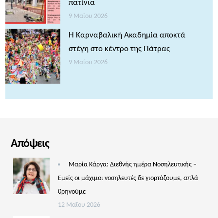
πατίνια
9 Μαΐου 2026
Η Καρναβαλική Ακαδημία αποκτά
στέγη στο κέντρο της Πάτρας
9 Μαΐου 2026
Απόψεις
Μαρία Κάργα: Διεθνής ημέρα Νοσηλευτικής –
Εμείς οι μάχιμοι νοσηλευτές δε γιορτάζουμε, απλά
θρηνούμε
12 Μαΐου 2026