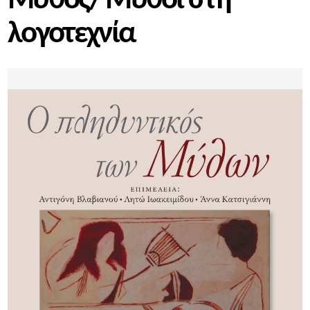
Μύθος/ Μύθοι στη
λογοτεχνία