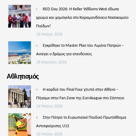
RED Day 2026: Η Keller Williams West έδωσε
χρώμα και χαμόγελα στο Καραμανδάνειο Νοσοκομείο
Παίδων!
16 Μαΐου 2026
Εγκρίθηκε το Master Plan του Λιμένα Πατρών –
Aνοίγει ο δρόμος για επενδύσεις
18 Απριλίου 2026
Αθλητισμός
Η καρδιά του Final Four χτυπά στην Αθήνα –
Πήγαμε στην Fan Zone της Euroleague στο Ζάππειο
24 Μαΐου 2026
Στην Πάτρα το Ευρωπαϊκό Παιδικό Πρωτάθλημα
Αντισφαίρισης U12
16 Μαΐου 2026