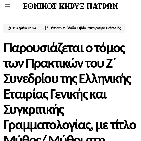
11 Απριλίου 2024
Πάτρα/Δυτ. Ελλάδα
,
Βιβλίο
,
Επικαιρότητα
,
Πολιτισμός
Παρουσιάζεται ο τόμος
των Πρακτικών του Ζ΄
Συνεδρίου της Ελληνικής
Εταιρίας Γενικής και
Συγκριτικής
Γραμματολογίας, με τίτλο