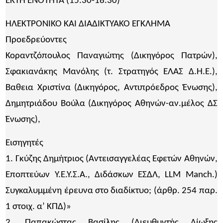
ΕΚΤΗ ΕΝΟΤΗΤΑ (15.30-18.30)
ΗΛΕΚΤΡΟΝΙΚΟ ΚΑΙ ΔΙΑΔΙΚΤΥΑΚΟ ΕΓΚΛΗΜΑ
Προεδρεύοντες
Κοραντζόπουλος Παναγιώτης (Δικηγόρος Πατρών),
Σφακιανάκης Μανόλης (τ. Στρατηγός ΕΛΑΣ Δ.Η.Ε.),
Βαθεια Χριστίνα (Δικηγόρος, Αντιπρόεδρος Ένωσης),
Δημητριάδου Βούλα (Δικηγόρος Αθηνών-αν.μέλος ΔΣ
Ένωσης),
Εισηγητές
1. Γκύζης Δημήτριος (Αντεισαγγελέας Εφετών Αθηνών,
Εποπτεύων Υ.Ε.Υ.Σ.Α., Διδάσκων ΕΣΔΛ, LLM Manch.)
Συγκαλυμμένη έρευνα στο διαδίκτυο; (άρθρ. 254 παρ.
1 στοιχ. α’ ΚΠΔ)»
2. Παπακώστας Βασίλης (Διευθυντής Δίωξης