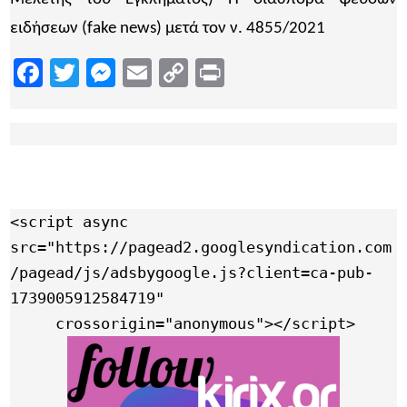
ειδήσεων (fake news) μετά τον ν. 4855/2021
Facebook
Twitter
Messenger
Email
Copy
Print
Link
<script async 
src="https://pagead2.googlesyndication.com
/pagead/js/adsbygoogle.js?client=ca-pub-
1739005912584719"

     crossorigin="anonymous"></script>