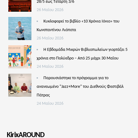
28/5 έως Τετάρτη 3/6
26 Μαΐου 2026
Κυκλοφορεί το βιβλίο «10 Χρόνια Ιόνιο» του
Κωνσταντίνου Λιόπετα
26 Μαΐου 2026
Η Εβδομάδα Μικρών Βιβλιοπωλείων γιορτάζει 5
χρόνια στο Πολύεδρο – Από 25 μέχρι 30 Μαΐου
24 Μαΐου 2026
Παρουσιάστηκε το πρόγραμμα για το
ανανεωμένο “Jazz+More” του Διεθνούς Φεστιβάλ
Πάτρας
24 Μαΐου 2026
KirixAROUND