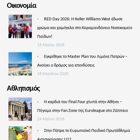
Οικονομία
RED Day 2026: Η Keller Williams West έδωσε
χρώμα και χαμόγελα στο Καραμανδάνειο Νοσοκομείο
Παίδων!
16 Μαΐου 2026
Εγκρίθηκε το Master Plan του Λιμένα Πατρών –
Aνοίγει ο δρόμος για επενδύσεις
18 Απριλίου 2026
Αθλητισμός
Η καρδιά του Final Four χτυπά στην Αθήνα –
Πήγαμε στην Fan Zone της Euroleague στο Ζάππειο
24 Μαΐου 2026
Στην Πάτρα το Ευρωπαϊκό Παιδικό Πρωτάθλημα
Αντισφαίρισης U12