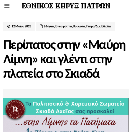
12 Μαΐου 2023
Ειδήσεις
,
Επικαιρότητα
,
Κοινωνία
,
Πάτρα/Δυτ. Ελλάδα
Περίπατος στην «Μαύρη
Λίμνη» και γλέντι στην
πλατεία στο Σκιαδά