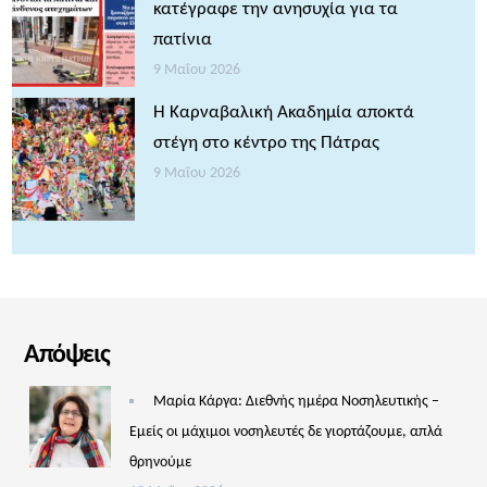
κατέγραφε την ανησυχία για τα
πατίνια
9 Μαΐου 2026
Η Καρναβαλική Ακαδημία αποκτά
στέγη στο κέντρο της Πάτρας
9 Μαΐου 2026
Απόψεις
Μαρία Κάργα: Διεθνής ημέρα Νοσηλευτικής –
Εμείς οι μάχιμοι νοσηλευτές δε γιορτάζουμε, απλά
θρηνούμε