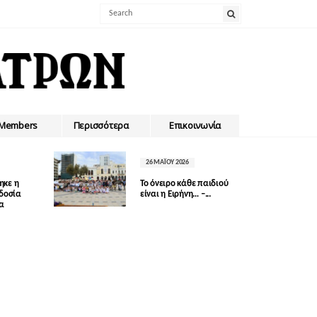
Members
Περισσότερα
Επικοινωνία
26 ΜΑΪ́ΟΥ 2026
ηκε η
Το όνειρο κάθε παιδιού
οδοσία
είναι η Ειρήνη… –...
δα