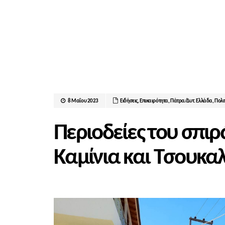
8 Μαΐου 2023
Ειδήσεις
,
Επικαιρότητα
,
Πάτρα/Δυτ. Ελλάδα
,
Πολι
Περιοδείες του σπι
Καμίνια και Τσουκα