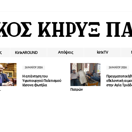
ς
Απόψεις
kirixTV
ΚirixAROUND
26 ΜΑΪ́ΟΥ 2026
26 ΜΑΪ́ΟΥ 2026
Η απάντηση του
Πραγματοποιήθ
Υφυπουργού Πολιτισμού
εθελοντική αιμ
Ιάσονα Φωτήλα
στην Αγία Τριά
.
Πατρών