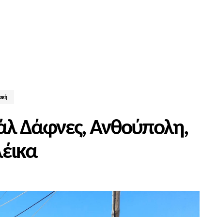
τική
ράλ Δάφνες, Ανθούπολη,
λέικα