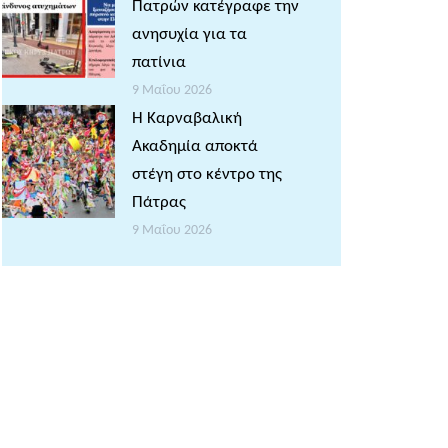
Πατρών κατέγραφε την
ανησυχία για τα
πατίνια
9 Μαΐου 2026
Η Καρναβαλική
Ακαδημία αποκτά
στέγη στο κέντρο της
Πάτρας
9 Μαΐου 2026