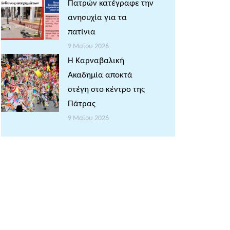
Πατρών κατέγραφε την
ανησυχία για τα
πατίνια
9 Μαΐου 2026
Η Καρναβαλική
Ακαδημία αποκτά
στέγη στο κέντρο της
Πάτρας
9 Μαΐου 2026