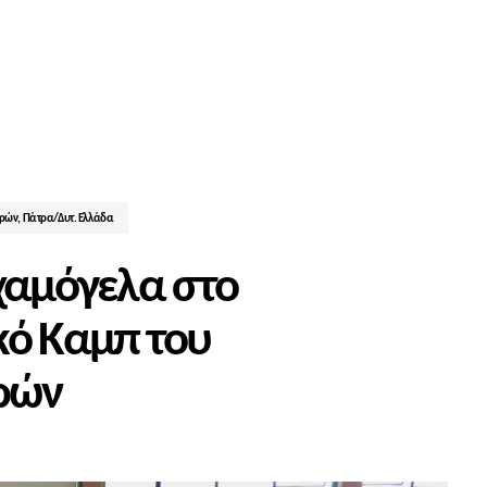
τρών
,
Πάτρα/Δυτ. Ελλάδα
 χαμόγελα στο
κό Καμπ του
ρών