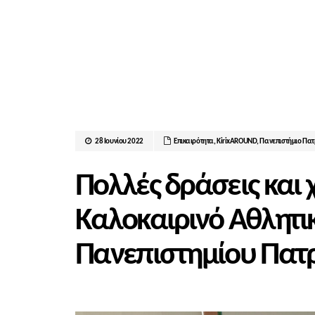
28 Ιουνίου 2022
Επικαιρότητα
,
ΚirixAROUND
,
Πανεπιστήμιο Πα
Πολλές δράσεις και
Καλοκαιρινό Αθλητι
Πανεπιστημίου Πατ