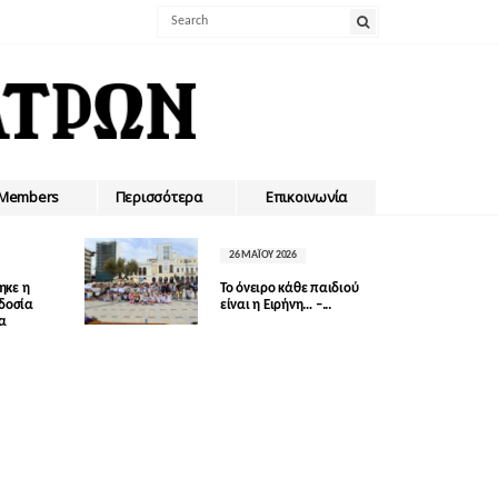
Members
Περισσότερα
Επικοινωνία
26 ΜΑΪ́ΟΥ 2026
ηκε η
Το όνειρο κάθε παιδιού
οδοσία
είναι η Ειρήνη… –...
δα