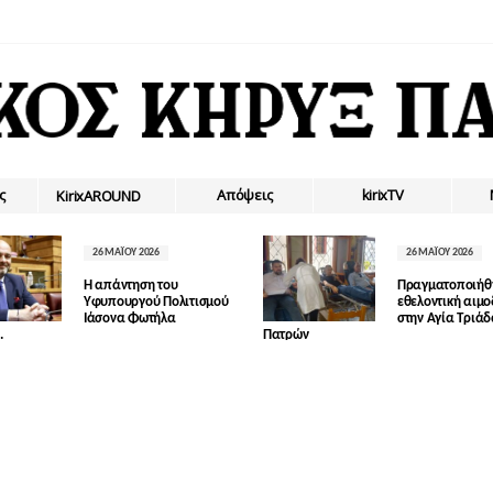
ς
Απόψεις
kirixTV
ΚirixAROUND
26 ΜΑΪ́ΟΥ 2026
26 ΜΑΪ́ΟΥ 2026
Η απάντηση του
Πραγματοποιήθ
Υφυπουργού Πολιτισμού
εθελοντική αιμ
Ιάσονα Φωτήλα
στην Αγία Τριά
.
Πατρών