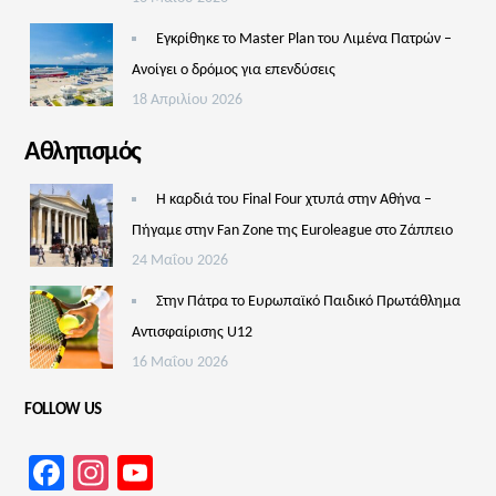
Εγκρίθηκε το Master Plan του Λιμένα Πατρών –
Aνοίγει ο δρόμος για επενδύσεις
18 Απριλίου 2026
Αθλητισμός
Η καρδιά του Final Four χτυπά στην Αθήνα –
Πήγαμε στην Fan Zone της Euroleague στο Ζάππειο
24 Μαΐου 2026
Στην Πάτρα το Ευρωπαϊκό Παιδικό Πρωτάθλημα
Αντισφαίρισης U12
16 Μαΐου 2026
FOLLOW US
Facebook
Instagram
YouTube