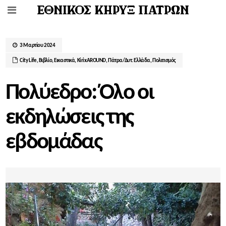
3 Μαρτίου 2024
City Life
,
Βιβλίο
,
Εικαστικά
,
ΚirixAROUND
,
Πάτρα/Δυτ. Ελλάδα
,
Πολιτισμός
Πολύεδρο: Όλο οι
εκδηλώσεις της
εβδομάδας