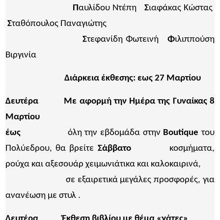
Π
αυλίδου Ντέπη
Σ
ιαφάκας Κώστας
Σ
ταθόπουλος Παναγιώτης
Σ
τεφανίδη Φωτεινή
Φ
ιλιππούση
Βιργινία
Διάρκεια έκθεσης: εως 27 Μαρτίου
Δευτέρα
Με αφορμή την Ημέρα της Γυναίκας 8
Μαρτίου
έως
όλη την εβδομάδα στην
Β
outique
του
Πολύεδρου, θα βρείτε
Σάββατο
κοσμήματα,
ρούχα και αξεσουάρ χειμωνιάτικα και καλοκαιρινά,
σε εξαιρετικά μεγάλες προσφορές, για
ανανέωση με στυλ .
Δευτέρα
Έκθεση βιβλίου
με θέμα «γάτες»