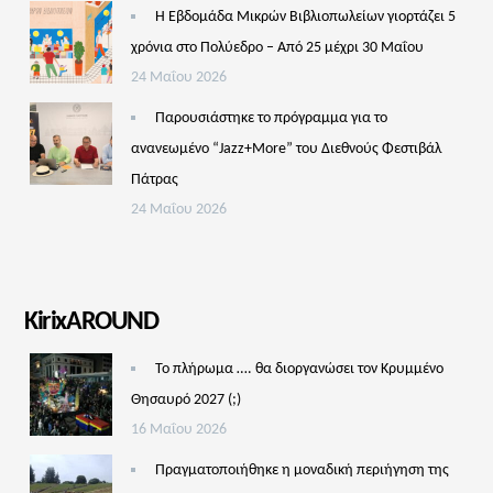
Η Εβδομάδα Μικρών Βιβλιοπωλείων γιορτάζει 5
χρόνια στο Πολύεδρο – Από 25 μέχρι 30 Μαΐου
24 Μαΐου 2026
Παρουσιάστηκε το πρόγραμμα για το
ανανεωμένο “Jazz+More” του Διεθνούς Φεστιβάλ
Πάτρας
24 Μαΐου 2026
KirixAROUND
Το πλήρωμα …. θα διοργανώσει τον Κρυμμένο
Θησαυρό 2027 (;)
16 Μαΐου 2026
Πραγματοποιήθηκε η μοναδική περιήγηση της