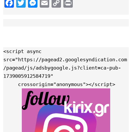
Facebook
Twitter
Messenger
Email
Copy
Print
Link
<script async 
src="https://pagead2.googlesyndication.com
/pagead/js/adsbygoogle.js?client=ca-pub-
1739005912584719"

     crossorigin="anonymous"></script>