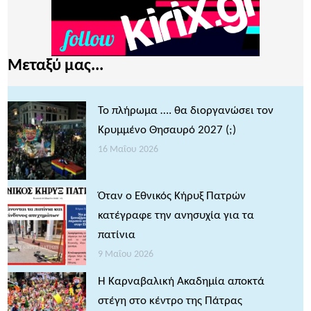
Μεταξύ μας...
Το πλήρωμα …. θα διοργανώσει τον
Κρυμμένο Θησαυρό 2027 (;)
16 Μαΐου 2026
Όταν ο Εθνικός Κήρυξ Πατρών
κατέγραφε την ανησυχία για τα
πατίνια
9 Μαΐου 2026
Η Καρναβαλική Ακαδημία αποκτά
στέγη στο κέντρο της Πάτρας