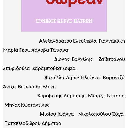
Α
λεξανδράτου Ελευθερία
Γ
ιαννακάκη
Μαρία
Γ
κριμπάνοβα Τατιάνα
Δ
ιονάς Βαγγέλης
Ζ
αβιτσάνου
Σπυριδούλα
Ζ
αραμπούκα Σοφία
Κ
απέλλα Λητώ- Ηλιάννα
Κ
αραντζά
Άντζυ
Κ
ατωπόδη Ελένη
Κ
οροβέσης Δημήτρης
Μ
εταξά Νατάσα
Μ
ηνάς Κωσταντίνος
Μ
ισίου Ιωάννα
Ν
ικολοπούλου Όλγα
Π
απαθεοδώρου Δήμητρα