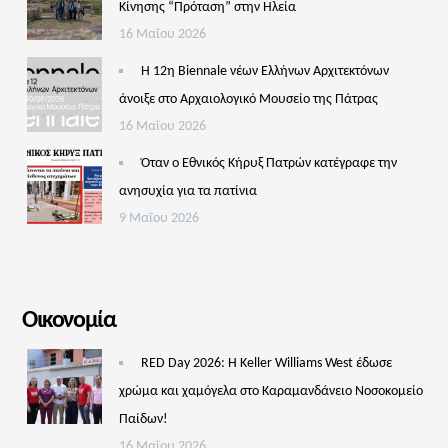
Κίνησης “Πρόταση” στην Ηλεία
16 Μαΐου 2026
Η 12η Biennale νέων Ελλήνων Αρχιτεκτόνων
άνοιξε στο Αρχαιολογικό Μουσείο της Πάτρας
16 Μαΐου 2026
Όταν ο Εθνικός Κήρυξ Πατρών κατέγραφε την
ανησυχία για τα πατίνια
9 Μαΐου 2026
Οικονομία
RED Day 2026: Η Keller Williams West έδωσε
χρώμα και χαμόγελα στο Καραμανδάνειο Νοσοκομείο
Παίδων!
16 Μαΐου 2026