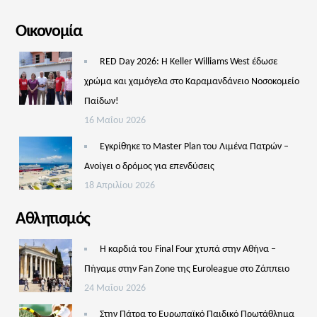
Οικονομία
RED Day 2026: Η Keller Williams West έδωσε
χρώμα και χαμόγελα στο Καραμανδάνειο Νοσοκομείο
Παίδων!
16 Μαΐου 2026
Εγκρίθηκε το Master Plan του Λιμένα Πατρών –
Aνοίγει ο δρόμος για επενδύσεις
18 Απριλίου 2026
Αθλητισμός
Η καρδιά του Final Four χτυπά στην Αθήνα –
Πήγαμε στην Fan Zone της Euroleague στο Ζάππειο
24 Μαΐου 2026
Στην Πάτρα το Ευρωπαϊκό Παιδικό Πρωτάθλημα