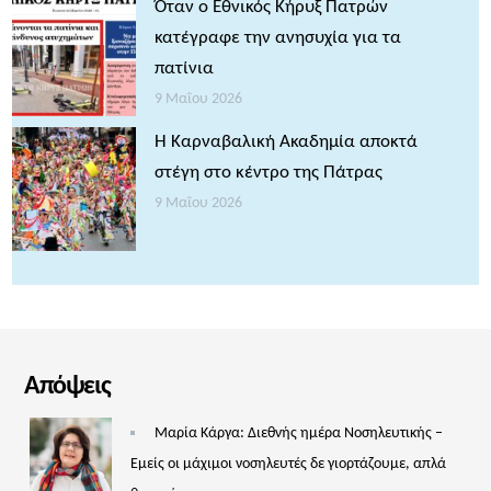
Όταν ο Εθνικός Κήρυξ Πατρών
κατέγραφε την ανησυχία για τα
πατίνια
9 Μαΐου 2026
Η Καρναβαλική Ακαδημία αποκτά
στέγη στο κέντρο της Πάτρας
9 Μαΐου 2026
Απόψεις
Μαρία Κάργα: Διεθνής ημέρα Νοσηλευτικής –
Εμείς οι μάχιμοι νοσηλευτές δε γιορτάζουμε, απλά