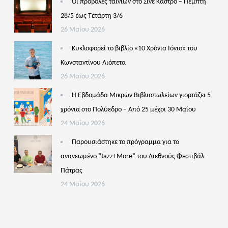
Οι προβολές ταινιών στο Σινέ Κάστρο – Πέμπτη
28/5 έως Τετάρτη 3/6
26 Μαΐου 2026
Κυκλοφορεί το βιβλίο «10 Χρόνια Ιόνιο» του
Κωνσταντίνου Λιόπετα
26 Μαΐου 2026
Η Εβδομάδα Μικρών Βιβλιοπωλείων γιορτάζει 5
χρόνια στο Πολύεδρο – Από 25 μέχρι 30 Μαΐου
24 Μαΐου 2026
Παρουσιάστηκε το πρόγραμμα για το
ανανεωμένο “Jazz+More” του Διεθνούς Φεστιβάλ
Πάτρας
24 Μαΐου 2026