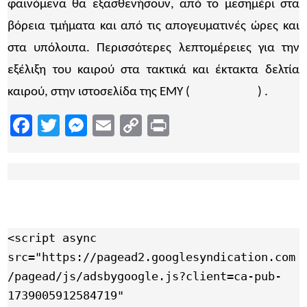
φαινόμενα θα εξασθενήσουν, από το μεσημέρι στα
βόρεια τμήματα και από τις απογευματινές ώρες και
στα υπόλοιπα. Περισσότερες λεπτομέρειες για την
εξέλιξη του καιρού στα τακτικά και έκτακτα δελτία
καιρού, στην ιστοσελίδα της ΕΜΥ (
www.emy.gr
) .
Facebook
Twitter
Messenger
Email
Copy
Print
Link
<script async 
src="https://pagead2.googlesyndication.com
/pagead/js/adsbygoogle.js?client=ca-pub-
1739005912584719"
