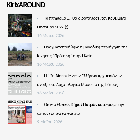
KirixAROUND
Το πλήρωμα …. θα διοργανώσει τον Κρυμμένο
Θησαυρό 2027 (;)
16 Μαΐου 2026
Πραγματοποιήθηκε η μοναδική περιήγηση της
Κίνησης “Πρόταση” στην Ηλεία
16 Μαΐου 2026
Η 12η Biennale νέων Ελλήνων Αρχιτεκτόνων
άνοιξε στο Αρχαιολογικό Μουσείο της Πάτρας
16 Μαΐου 2026
Όταν ο Εθνικός Κήρυξ Πατρών κατέγραφε την
ανησυχία για τα πατίνια
9 Μαΐου 2026