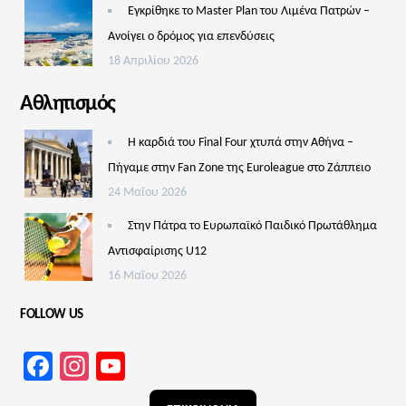
Εγκρίθηκε το Master Plan του Λιμένα Πατρών –
Aνοίγει ο δρόμος για επενδύσεις
18 Απριλίου 2026
Αθλητισμός
Η καρδιά του Final Four χτυπά στην Αθήνα –
Πήγαμε στην Fan Zone της Euroleague στο Ζάππειο
24 Μαΐου 2026
Στην Πάτρα το Ευρωπαϊκό Παιδικό Πρωτάθλημα
Αντισφαίρισης U12
16 Μαΐου 2026
FOLLOW US
Facebook
Instagram
YouTube
Channel