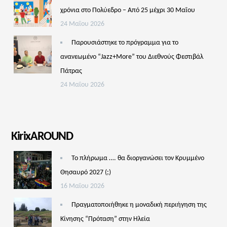
χρόνια στο Πολύεδρο – Από 25 μέχρι 30 Μαΐου
24 Μαΐου 2026
Παρουσιάστηκε το πρόγραμμα για το
ανανεωμένο “Jazz+More” του Διεθνούς Φεστιβάλ
Πάτρας
24 Μαΐου 2026
KirixAROUND
Το πλήρωμα …. θα διοργανώσει τον Κρυμμένο
Θησαυρό 2027 (;)
16 Μαΐου 2026
Πραγματοποιήθηκε η μοναδική περιήγηση της
Κίνησης “Πρόταση” στην Ηλεία