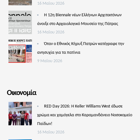
16 Μαΐου 2026
Η 12η Biennale νέων Ελλήνων Αρχιτεκτόνων
άνοιξε στο Αρχαιολογικό Μουσείο της Πάτρας
16 Μαΐου 2026
Όταν ο Εθνικός Κήρυξ Πατρών κατέγραφε την
ανησυχία για τα πατίνια
9 Μαΐου 2026
Οικονομία
RED Day 2026: Η Keller Williams West έδωσε
χρώμα και χαμόγελα στο Καραμανδάνειο Νοσοκομείο
Παίδων!
16 Μαΐου 2026