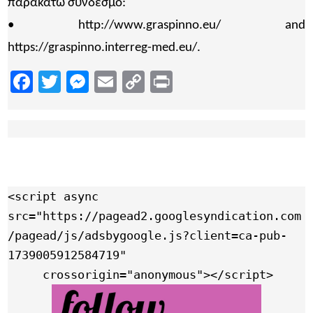
παρακάτω σύνδεσμο:
• http://www.graspinno.eu/ and
https://graspinno.interreg-med.eu/.
Facebook
Twitter
Messenger
Email
Copy
Print
Link
<script async 
src="https://pagead2.googlesyndication.com
/pagead/js/adsbygoogle.js?client=ca-pub-
1739005912584719"

     crossorigin="anonymous"></script>