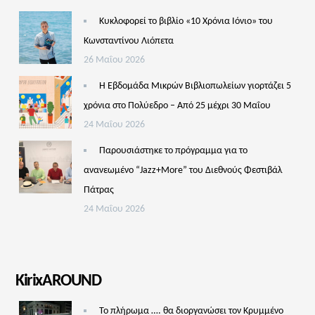
Κυκλοφορεί το βιβλίο «10 Χρόνια Ιόνιο» του
Κωνσταντίνου Λιόπετα
26 Μαΐου 2026
Η Εβδομάδα Μικρών Βιβλιοπωλείων γιορτάζει 5
χρόνια στο Πολύεδρο – Από 25 μέχρι 30 Μαΐου
24 Μαΐου 2026
Παρουσιάστηκε το πρόγραμμα για το
ανανεωμένο “Jazz+More” του Διεθνούς Φεστιβάλ
Πάτρας
24 Μαΐου 2026
KirixAROUND
Το πλήρωμα …. θα διοργανώσει τον Κρυμμένο