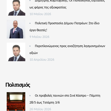
Δημήτρης Κομποχόλης: Οι Πανελλήνιες Εξετάσεις
ως φάρος της αξιοκρατίας
10 Μαΐου 2026
Πολιτική Προστασία Δήμου Πατρέων: Στο ίδιο
έργο θεατές!
9 Μαΐου 2026
Περιπλανώμενος προς αναζήτηση λησμονημένων
αξιών
10 Απριλίου 2026
Πολιτισμός
Οι προβολές ταινιών στο Σινέ Κάστρο – Πέμπτη
28/5 έως Τετάρτη 3/6
26 Μαΐου 2026