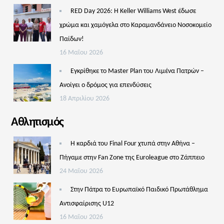
RED Day 2026: Η Keller Williams West έδωσε
χρώμα και χαμόγελα στο Καραμανδάνειο Νοσοκομείο
Παίδων!
16 Μαΐου 2026
Εγκρίθηκε το Master Plan του Λιμένα Πατρών –
Aνοίγει ο δρόμος για επενδύσεις
18 Απριλίου 2026
Αθλητισμός
Η καρδιά του Final Four χτυπά στην Αθήνα –
Πήγαμε στην Fan Zone της Euroleague στο Ζάππειο
24 Μαΐου 2026
Στην Πάτρα το Ευρωπαϊκό Παιδικό Πρωτάθλημα
Αντισφαίρισης U12
16 Μαΐου 2026