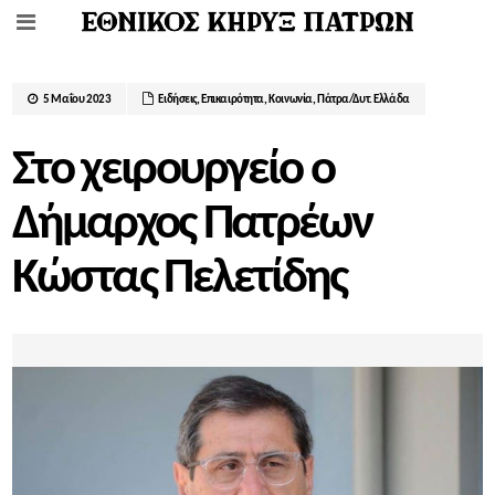
5 Μαΐου 2023
Ειδήσεις
,
Επικαιρότητα
,
Κοινωνία
,
Πάτρα/Δυτ. Ελλάδα
Στο χειρουργείο ο
Δήμαρχος Πατρέων
Κώστας Πελετίδης