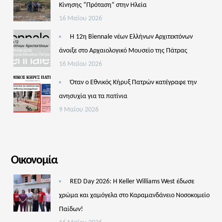
Κίνησης “Πρόταση” στην Ηλεία
16 Μαΐου 2026
Η 12η Biennale νέων Ελλήνων Αρχιτεκτόνων
άνοιξε στο Αρχαιολογικό Μουσείο της Πάτρας
16 Μαΐου 2026
Όταν ο Εθνικός Κήρυξ Πατρών κατέγραφε την
ανησυχία για τα πατίνια
9 Μαΐου 2026
Οικονομία
RED Day 2026: Η Keller Williams West έδωσε
χρώμα και χαμόγελα στο Καραμανδάνειο Νοσοκομείο
Παίδων!