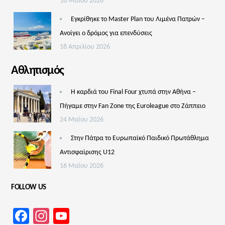
16 Μαΐου 2026
Εγκρίθηκε το Master Plan του Λιμένα Πατρών –
Aνοίγει ο δρόμος για επενδύσεις
18 Απριλίου 2026
Αθλητισμός
Η καρδιά του Final Four χτυπά στην Αθήνα –
Πήγαμε στην Fan Zone της Euroleague στο Ζάππειο
24 Μαΐου 2026
Στην Πάτρα το Ευρωπαϊκό Παιδικό Πρωτάθλημα
Αντισφαίρισης U12
16 Μαΐου 2026
FOLLOW US
Facebook
Instagram
YouTube