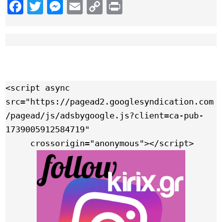
Facebook
Twitter
Messenger
Email
Copy
Print
Link
<script async 
src="https://pagead2.googlesyndication.com
/pagead/js/adsbygoogle.js?client=ca-pub-
1739005912584719"

     crossorigin="anonymous"></script>