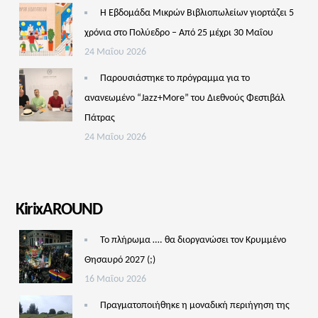
Η Εβδομάδα Μικρών Βιβλιοπωλείων γιορτάζει 5
χρόνια στο Πολύεδρο – Από 25 μέχρι 30 Μαΐου
24 Μαΐου 2026
Παρουσιάστηκε το πρόγραμμα για το
ανανεωμένο “Jazz+More” του Διεθνούς Φεστιβάλ
Πάτρας
24 Μαΐου 2026
KirixAROUND
Το πλήρωμα …. θα διοργανώσει τον Κρυμμένο
Θησαυρό 2027 (;)
16 Μαΐου 2026
Πραγματοποιήθηκε η μοναδική περιήγηση της