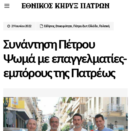
29 Ιουνίου 2022
Ειδήσεις
,
Επικαιρότητα
,
Πάτρα/Δυτ. Ελλάδα
,
Πολιτική
Συνάντηση Πέτρου
Ψωμά με επαγγελματίες-
εμπόρους της Πατρέως