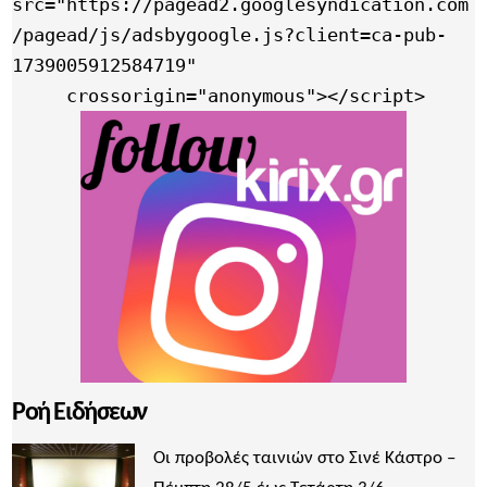
src="https://pagead2.googlesyndication.com
/pagead/js/adsbygoogle.js?client=ca-pub-
1739005912584719"

     crossorigin="anonymous"></script>
Ροή Ειδήσεων
Οι προβολές ταινιών στο Σινέ Κάστρο –