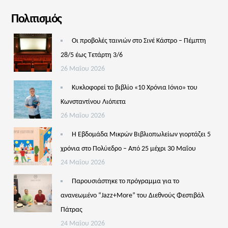
Πολιτισμός
Οι προβολές ταινιών στο Σινέ Κάστρο – Πέμπτη
28/5 έως Τετάρτη 3/6
26 Μαΐου 2026
Κυκλοφορεί το βιβλίο «10 Χρόνια Ιόνιο» του
Κωνσταντίνου Λιόπετα
26 Μαΐου 2026
Η Εβδομάδα Μικρών Βιβλιοπωλείων γιορτάζει 5
χρόνια στο Πολύεδρο – Από 25 μέχρι 30 Μαΐου
24 Μαΐου 2026
Παρουσιάστηκε το πρόγραμμα για το
ανανεωμένο “Jazz+More” του Διεθνούς Φεστιβάλ
Πάτρας
24 Μαΐου 2026