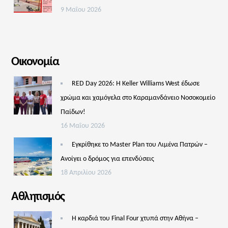
9 Μαΐου 2026
Οικονομία
RED Day 2026: Η Keller Williams West έδωσε
χρώμα και χαμόγελα στο Καραμανδάνειο Νοσοκομείο
Παίδων!
16 Μαΐου 2026
Εγκρίθηκε το Master Plan του Λιμένα Πατρών –
Aνοίγει ο δρόμος για επενδύσεις
18 Απριλίου 2026
Αθλητισμός
Η καρδιά του Final Four χτυπά στην Αθήνα –