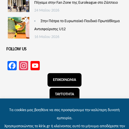
Πήγαμε στην Fan Zone της Euroleague στο Ζάππειο
24 Μαΐου 2026
Στην Πάτρα το Ευρωπαϊκό Παιδικό Πρωτάθλημα
Αντισφαίρισης U12
16 Μαΐου 2026
FOLLOW US
Facebook
Instagram
YouTube
Channel
ΕΠΙΚΟΙΝΩΝΙΑ
ΤΑΥΤΟΤΗΤΑ
ΑΝΑΖΗΤΗΣΗ
Τα cookies μας βοηθάνε να σας προσφέρουμε την καλύτερη δυνατή
εμπειρία.
Χρησιμοποιώντας το kirix.gr ή κλείνοντας αυτό το μήνυμα αποδέχεστε την