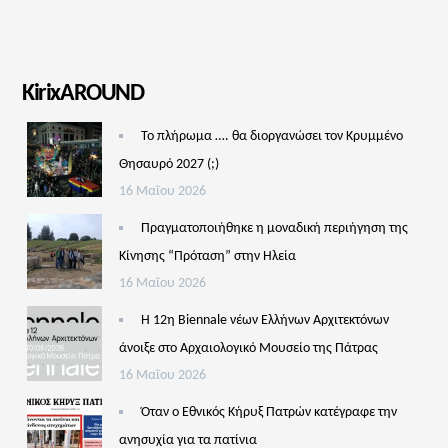
KirixAROUND
Το πλήρωμα …. θα διοργανώσει τον Κρυμμένο
Θησαυρό 2027 (;)
16 Μαΐου 2026
Πραγματοποιήθηκε η μοναδική περιήγηση της
Κίνησης “Πρόταση” στην Ηλεία
16 Μαΐου 2026
Η 12η Biennale νέων Ελλήνων Αρχιτεκτόνων
άνοιξε στο Αρχαιολογικό Μουσείο της Πάτρας
16 Μαΐου 2026
Όταν ο Εθνικός Κήρυξ Πατρών κατέγραφε την
ανησυχία για τα πατίνια