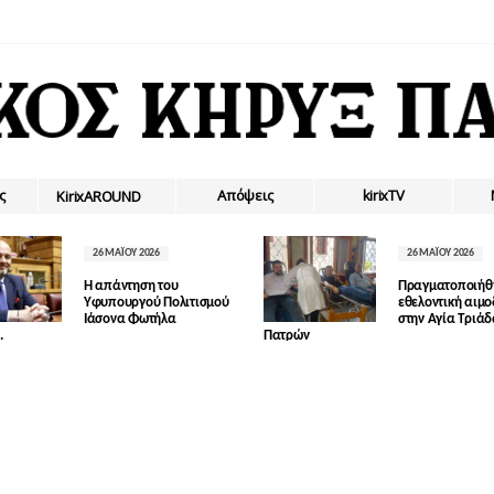
ς
Απόψεις
kirixTV
ΚirixAROUND
26 ΜΑΪ́ΟΥ 2026
26 ΜΑΪ́ΟΥ 2026
Η απάντηση του
Πραγματοποιήθ
Υφυπουργού Πολιτισμού
εθελοντική αιμ
Ιάσονα Φωτήλα
στην Αγία Τριά
.
Πατρών