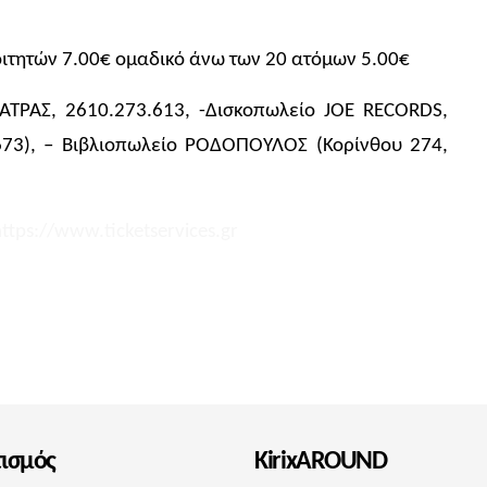
φοιτητών 7.00€ ομαδικό άνω των 20 ατόμων 5.00€
ΑΤΡΑΣ, 2610.273.613, -Δισκοπωλείο JOE RECORDS,
673), – Βιβλιοπωλείο ΡΟΔΟΠΟΥΛΟΣ (Κορίνθου 274,
ttps://www.ticketservices.gr
τισμός
KirixAROUND