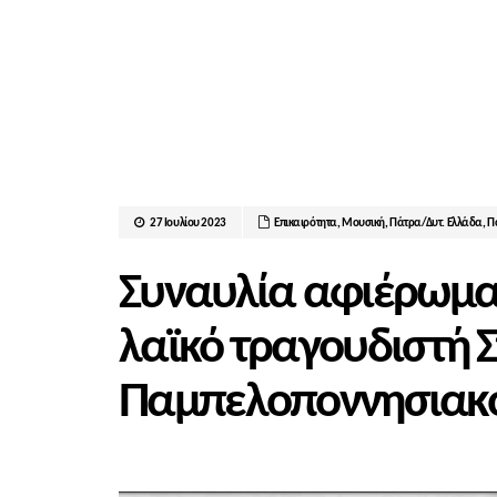
27 Ιουλίου 2023
Επικαιρότητα
,
Μουσική
,
Πάτρα/Δυτ. Ελλάδα
,
Π
Συναυλία αφιέρωμα
λαϊκό τραγουδιστή Σ
Παμπελοποννησιακό