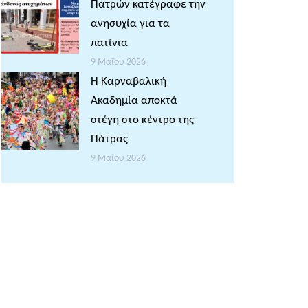
Πατρών κατέγραφε την
ανησυχία για τα
πατίνια
9 Μαΐου 2026
Η Καρναβαλική
Ακαδημία αποκτά
στέγη στο κέντρο της
Πάτρας
9 Μαΐου 2026