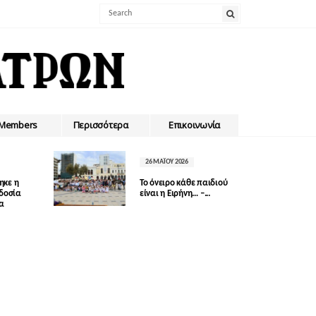
Members
Περισσότερα
Επικοινωνία
26 ΜΑΪ́ΟΥ 2026
ηκε η
Το όνειρο κάθε παιδιού
οδοσία
είναι η Ειρήνη… –...
δα