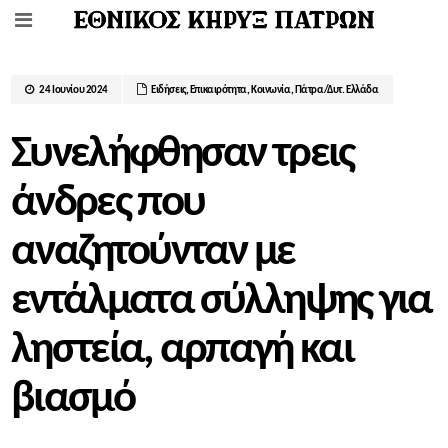
24 Ιουνίου 2024
Ειδήσεις
,
Επικαιρότητα
,
Κοινωνία
,
Πάτρα/Δυτ. Ελλάδα
Συνελήφθησαν τρεις
άνδρες που
αναζητούνταν με
εντάλματα σύλληψης για
ληστεία, αρπαγή και
βιασμό