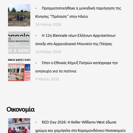
Πραγματοποιήθηκε η μοναδική περιήγηση της
Κίνησης “Πρόταση” στην Ηλεία
16 Μαΐου 2026
Η 12η Biennale νέων Ελλήνων Αρχιτεκτόνων
άνοιξε στο Αρχαιολογικό Μουσείο της Πάτρας
16 Μαΐου 2026
Όταν ο Εθνικός Κήρυξ Πατρών κατέγραφε την
ανησυχία για τα πατίνια
9 Μαΐου 2026
Οικονομία
RED Day 2026: Η Keller Williams West έδωσε
χρώμα και χαμόγελα στο Καραμανδάνειο Νοσοκομείο