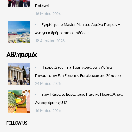
Παίδων!
16 Μαΐου 2026
Εγκρίθηκε το Master Plan του Λιμένα Πατρών –
Aνοίγει ο δρόμος για επενδύσεις
18 Απριλίου 2026
Αθλητισμός
Η καρδιά του Final Four χτυπά στην Αθήνα –
Πήγαμε στην Fan Zone της Euroleague στο Ζάππειο
24 Μαΐου 2026
Στην Πάτρα το Ευρωπαϊκό Παιδικό Πρωτάθλημα
Αντισφαίρισης U12
16 Μαΐου 2026
FOLLOW US