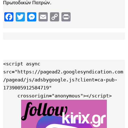
Πρωτοδικών Πατρών.
Facebook
Twitter
Messenger
Email
Copy
Print
Link
<script async 
src="https://pagead2.googlesyndication.com
/pagead/js/adsbygoogle.js?client=ca-pub-
1739005912584719"

     crossorigin="anonymous"></script>