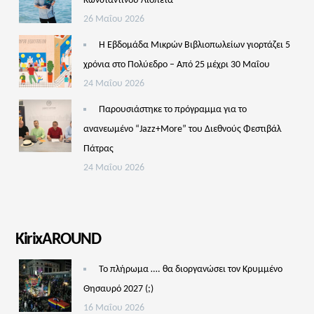
Κωνσταντίνου Λιόπετα
26 Μαΐου 2026
Η Εβδομάδα Μικρών Βιβλιοπωλείων γιορτάζει 5
χρόνια στο Πολύεδρο – Από 25 μέχρι 30 Μαΐου
24 Μαΐου 2026
Παρουσιάστηκε το πρόγραμμα για το
ανανεωμένο “Jazz+More” του Διεθνούς Φεστιβάλ
Πάτρας
24 Μαΐου 2026
KirixAROUND
Το πλήρωμα …. θα διοργανώσει τον Κρυμμένο
Θησαυρό 2027 (;)
16 Μαΐου 2026