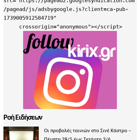
src="https://pagead2.googlesyndication.com
/pagead/js/adsbygoogle.js?client=ca-pub-
1739005912584719"

     crossorigin="anonymous"></script>
Ροή Ειδήσεων
Οι προβολές ταινιών στο Σινέ Κάστρο –
Πέμπτη 28/5 έως Τετάρτη 3/6