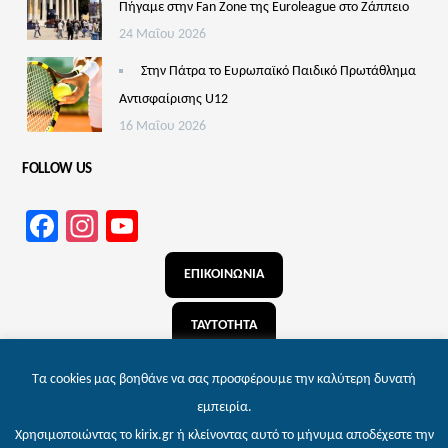
Πήγαμε στην Fan Zone της Euroleague στο Ζάππειο
24 Μαΐου 2026
Στην Πάτρα το Ευρωπαϊκό Παιδικό Πρωτάθλημα
Αντισφαίρισης U12
16 Μαΐου 2026
FOLLOW US
Facebook
Instagram
YouTube
Channel
ΕΠΙΚΟΙΝΩΝΙΑ
ΤΑΥΤΟΤΗΤΑ
ΑΝΑΖΗΤΗΣΗ
Τα cookies μας βοηθάνε να σας προσφέρουμε την καλύτερη δυνατή
εμπειρία.
Χρησιμοποιώντας το kirix.gr ή κλείνοντας αυτό το μήνυμα αποδέχεστε την