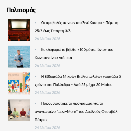
Πολιτισμός
Οι προβολές ταινιών στο Σινέ Κάστρο – Πέμπτη
28/5 έως Τετάρτη 3/6
26 Μαΐου 2026
Κυκλοφορεί το βιβλίο «10 Χρόνια Ιόνιο» του
Κωνσταντίνου Λιόπετα
26 Μαΐου 2026
Η Εβδομάδα Μικρών Βιβλιοπωλείων γιορτάζει 5
χρόνια στο Πολύεδρο – Από 25 μέχρι 30 Μαΐου
24 Μαΐου 2026
Παρουσιάστηκε το πρόγραμμα για το
ανανεωμένο “Jazz+More” του Διεθνούς Φεστιβάλ
Πάτρας
24 Μαΐου 2026