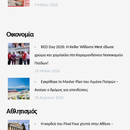
9 Μαΐου 2026
Οικονομία
RED Day 2026: Η Keller Williams West έδωσε
χρώμα και χαμόγελα στο Καραμανδάνειο Νοσοκομείο
Παίδων!
16 Μαΐου 2026
Εγκρίθηκε το Master Plan του Λιμένα Πατρών –
Aνοίγει ο δρόμος για επενδύσεις
18 Απριλίου 2026
Αθλητισμός
Η καρδιά του Final Four χτυπά στην Αθήνα –