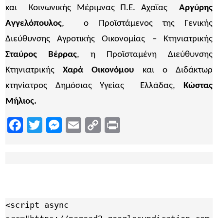
και Κοινωνικής Μέριμνας Π.Ε. Αχαΐας
Αργύρης
Αγγελόπουλος
, ο Προϊστάμενος της Γενικής
Διεύθυνσης Αγροτικής Οικονομίας – Κτηνιατρικής
Σταύρος Βέρρας
, η Προϊσταμένη Διεύθυνσης
Κτηνιατρικής
Χαρά Οικονόμου
και ο Διδάκτωρ
κτηνίατρος Δημόσιας Υγείας Ελλάδας,
Κώστας
Μήλιος.
Facebook
Twitter
Messenger
Email
Copy
Print
Link
<script async 