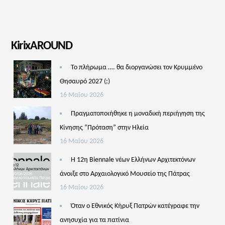
KirixAROUND
Το πλήρωμα …. θα διοργανώσει τον Κρυμμένο
Θησαυρό 2027 (;)
16 Μαΐου 2026
Πραγματοποιήθηκε η μοναδική περιήγηση της
Κίνησης “Πρόταση” στην Ηλεία
16 Μαΐου 2026
Η 12η Biennale νέων Ελλήνων Αρχιτεκτόνων
άνοιξε στο Αρχαιολογικό Μουσείο της Πάτρας
16 Μαΐου 2026
Όταν ο Εθνικός Κήρυξ Πατρών κατέγραφε την
ανησυχία για τα πατίνια