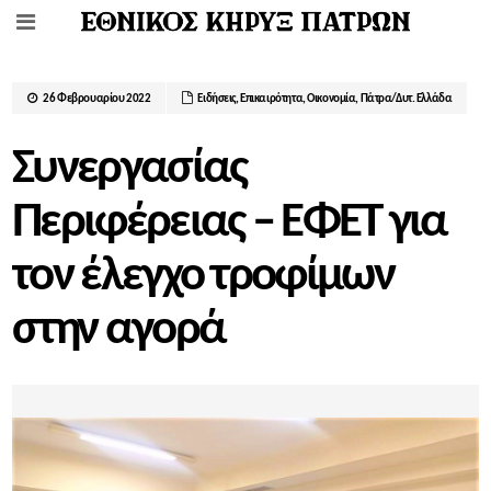
26 Φεβρουαρίου 2022
Ειδήσεις
,
Επικαιρότητα
,
Οικονομία
,
Πάτρα/Δυτ. Ελλάδα
Συνεργασίας
Περιφέρειας – ΕΦΕΤ για
τον έλεγχο τροφίμων
στην αγορά