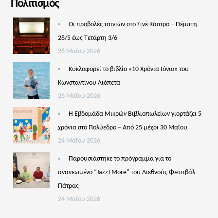
Πολιτισμός
Οι προβολές ταινιών στο Σινέ Κάστρο – Πέμπτη
28/5 έως Τετάρτη 3/6
26 Μαΐου 2026
Κυκλοφορεί το βιβλίο «10 Χρόνια Ιόνιο» του
Κωνσταντίνου Λιόπετα
26 Μαΐου 2026
Η Εβδομάδα Μικρών Βιβλιοπωλείων γιορτάζει 5
χρόνια στο Πολύεδρο – Από 25 μέχρι 30 Μαΐου
24 Μαΐου 2026
Παρουσιάστηκε το πρόγραμμα για το
ανανεωμένο “Jazz+More” του Διεθνούς Φεστιβάλ
Πάτρας
24 Μαΐου 2026