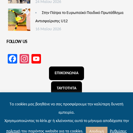
24 Μαΐου 2026
Στην Πάτρα το Ευρωπαϊκό Παιδικό Πρωτάθλημα
Αντισφαίρισης U12
16 Μαΐου 2026
FOLLOW US
Facebook
Instagram
YouTube
Channel
ΕΠΙΚΟΙΝΩΝΙΑ
ΤΑΥΤΟΤΗΤΑ
ΑΝΑΖΗΤΗΣΗ
Τα cookies μας βοηθάνε να σας προσφέρουμε την καλύτερη δυνατή
εμπειρία.
Χρησιμοποιώντας το kirix.gr ή κλείνοντας αυτό το μήνυμα αποδέχεστε την
© 2026 kirix.gr – Εφημερίδα των Πατρών | Powered by
Wordpress
. Designed by
Ρυθμίσεις
πολιτική
του παρόντος website για τα cookies.
Αποδοχή