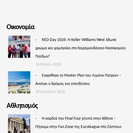
Οικονομία
RED Day 2026: Η Keller Williams West έδωσε
χρώμα και χαμόγελα στο Καραμανδάνειο Νοσοκομείο
Παίδων!
16 Μαΐου 2026
Εγκρίθηκε το Master Plan του Λιμένα Πατρών –
Aνοίγει ο δρόμος για επενδύσεις
18 Απριλίου 2026
Αθλητισμός
Η καρδιά του Final Four χτυπά στην Αθήνα –
Πήγαμε στην Fan Zone της Euroleague στο Ζάππειο