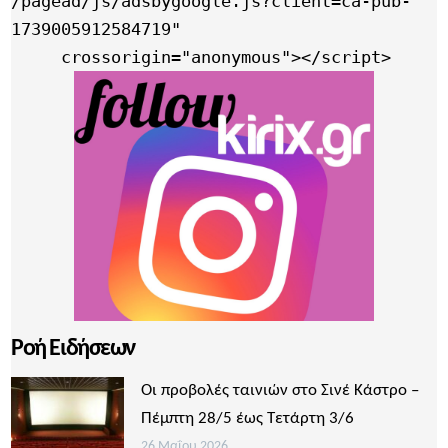
/pagead/js/adsbygoogle.js?client=ca-pub-
1739005912584719"

     crossorigin="anonymous"></script>
Ροή Ειδήσεων
Οι προβολές ταινιών στο Σινέ Κάστρο –
Πέμπτη 28/5 έως Τετάρτη 3/6
26 Μαΐου 2026