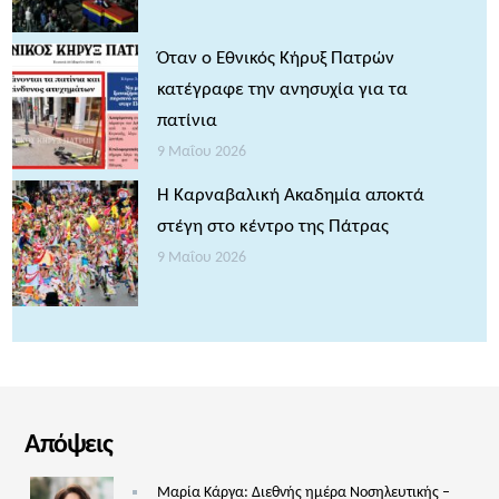
Όταν ο Εθνικός Κήρυξ Πατρών
κατέγραφε την ανησυχία για τα
πατίνια
9 Μαΐου 2026
Η Καρναβαλική Ακαδημία αποκτά
στέγη στο κέντρο της Πάτρας
9 Μαΐου 2026
Απόψεις
Μαρία Κάργα: Διεθνής ημέρα Νοσηλευτικής –