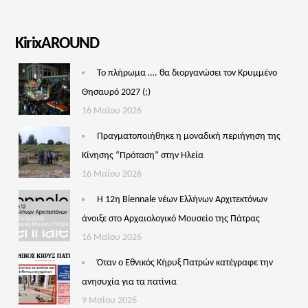
KirixAROUND
Το πλήρωμα …. θα διοργανώσει τον Κρυμμένο
Θησαυρό 2027 (;)
16 Μαΐου 2026
Πραγματοποιήθηκε η μοναδική περιήγηση της
Κίνησης “Πρόταση” στην Ηλεία
16 Μαΐου 2026
Η 12η Biennale νέων Ελλήνων Αρχιτεκτόνων
άνοιξε στο Αρχαιολογικό Μουσείο της Πάτρας
16 Μαΐου 2026
Όταν ο Εθνικός Κήρυξ Πατρών κατέγραφε την
ανησυχία για τα πατίνια
9 Μαΐου 2026