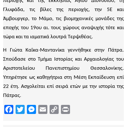
περιοχής και της εκκλησίας Αγίου Διονυσίου, τη
Γλυφάδα, τις βίλες της περιοχής, την 5Ε και
Άμβουργερ, το Μάμο, τις βιομηχανικές μονάδες της
εποχής του 19ου αι. τους χώρους αναψυχής τότε και
τώρα και τα ιαματικά λουτρά Τερψιθέας.
Η Γιώτα Καΐκα-Μαντανίκα γεννήθηκε στην Πάτρα.
Σπούδασε στο Τμήμα Ιστορίας και Αρχαιολογίας του
Αριστοτελείου Πανεπιστημίου Θεσσαλονίκης.
Υπηρέτησε ως καθηγήτρια στη Μέση Εκπαίδευση επί
22 έτη. Ασχολείται επί σειρά ετών με την ιστορία της
Πάτρας.
Facebook
Twitter
Messenger
Email
Copy
Print
Link