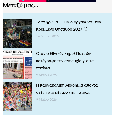
Μεταξύ μας...
Το πλήρωμα …. θα διοργανώσει τον
Κρυμμένο Θησαυρό 2027 (;)
16 Μαΐου 2026
Όταν ο Εθνικός Κήρυξ Πατρών
κατέγραφε την ανησυχία για τα
πατίνια
9 Μαΐου 2026
Η Καρναβαλική Ακαδημία αποκτά
στέγη στο κέντρο της Πάτρας
9 Μαΐου 2026