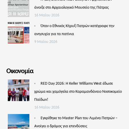
άνοιξε στο Αρχαιολογικό Μουσείο της Πάτρας
16 Μαΐου 2026
Όταν ο Εθνικός Κήρυξ Πατρών κατέγραφε την
ανησυχία για τα πατίνια
9 Μαΐου 2026
Οικονομία
RED Day 2026: Η Keller Williams West έδωσε
χρώμα και χαμόγελα στο Καραμανδάνειο Νοσοκομείο
Παίδων!
16 Μαΐου 2026
Εγκρίθηκε το Master Plan του Λιμένα Πατρών –
Aνοίγει ο δρόμος για επενδύσεις