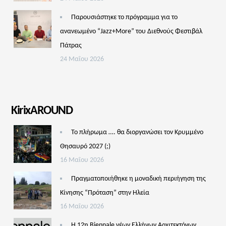
Παρουσιάστηκε το πρόγραμμα για το
ανανεωμένο “Jazz+More” του Διεθνούς Φεστιβάλ
Πάτρας
24 Μαΐου 2026
KirixAROUND
Το πλήρωμα …. θα διοργανώσει τον Κρυμμένο
Θησαυρό 2027 (;)
16 Μαΐου 2026
Πραγματοποιήθηκε η μοναδική περιήγηση της
Κίνησης “Πρόταση” στην Ηλεία
16 Μαΐου 2026
Η 12η Biennale νέων Ελλήνων Αρχιτεκτόνων