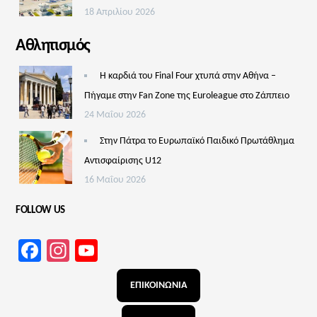
18 Απριλίου 2026
Αθλητισμός
Η καρδιά του Final Four χτυπά στην Αθήνα –
Πήγαμε στην Fan Zone της Euroleague στο Ζάππειο
24 Μαΐου 2026
Στην Πάτρα το Ευρωπαϊκό Παιδικό Πρωτάθλημα
Αντισφαίρισης U12
16 Μαΐου 2026
FOLLOW US
Facebook
Instagram
YouTube
Channel
ΕΠΙΚΟΙΝΩΝΙΑ