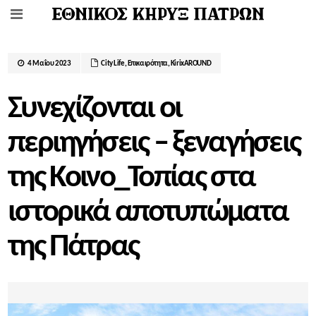
4 Μαΐου 2023
City Life
,
Επικαιρότητα
,
ΚirixAROUND
Συνεχίζονται οι
περιηγήσεις – ξεναγήσεις
της Κοινο_Τοπίας στα
ιστορικά αποτυπώματα
της Πάτρας