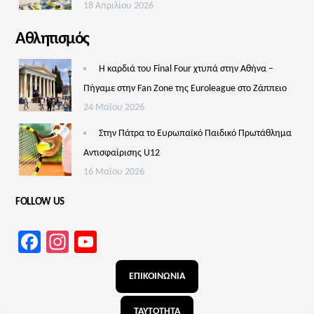
18 Απριλίου 2026
Αθλητισμός
Η καρδιά του Final Four χτυπά στην Αθήνα –
Πήγαμε στην Fan Zone της Euroleague στο Ζάππειο
24 Μαΐου 2026
Στην Πάτρα το Ευρωπαϊκό Παιδικό Πρωτάθλημα
Αντισφαίρισης U12
16 Μαΐου 2026
FOLLOW US
Facebook
Instagram
YouTube
Channel
ΕΠΙΚΟΙΝΩΝΙΑ
ΤΑΥΤΟΤΗΤΑ