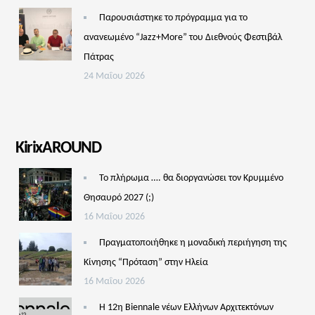
Παρουσιάστηκε το πρόγραμμα για το
ανανεωμένο “Jazz+More” του Διεθνούς Φεστιβάλ
Πάτρας
24 Μαΐου 2026
KirixAROUND
Το πλήρωμα …. θα διοργανώσει τον Κρυμμένο
Θησαυρό 2027 (;)
16 Μαΐου 2026
Πραγματοποιήθηκε η μοναδική περιήγηση της
Κίνησης “Πρόταση” στην Ηλεία
16 Μαΐου 2026
Η 12η Biennale νέων Ελλήνων Αρχιτεκτόνων