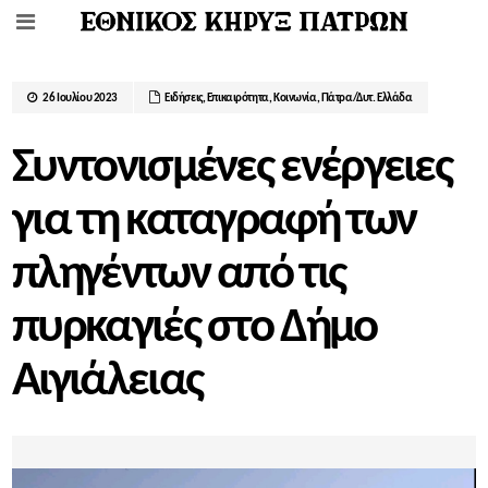
26 Ιουλίου 2023
Ειδήσεις
,
Επικαιρότητα
,
Κοινωνία
,
Πάτρα/Δυτ. Ελλάδα
Συντονισμένες ενέργειες
για τη καταγραφή των
πληγέντων από τις
πυρκαγιές στο Δήμο
Αιγιάλειας