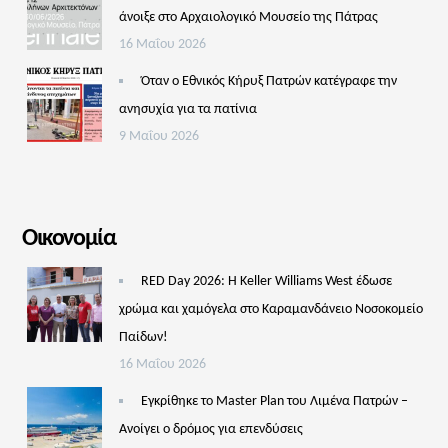
άνοιξε στο Αρχαιολογικό Μουσείο της Πάτρας
16 Μαΐου 2026
Όταν ο Εθνικός Κήρυξ Πατρών κατέγραφε την
ανησυχία για τα πατίνια
9 Μαΐου 2026
Οικονομία
RED Day 2026: Η Keller Williams West έδωσε
χρώμα και χαμόγελα στο Καραμανδάνειο Νοσοκομείο
Παίδων!
16 Μαΐου 2026
Εγκρίθηκε το Master Plan του Λιμένα Πατρών –
Aνοίγει ο δρόμος για επενδύσεις