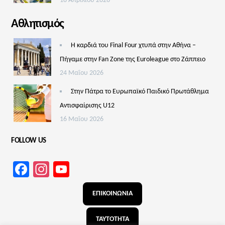
18 Απριλίου 2026
Αθλητισμός
Η καρδιά του Final Four χτυπά στην Αθήνα –
Πήγαμε στην Fan Zone της Euroleague στο Ζάππειο
24 Μαΐου 2026
Στην Πάτρα το Ευρωπαϊκό Παιδικό Πρωτάθλημα
Αντισφαίρισης U12
16 Μαΐου 2026
FOLLOW US
Facebook
Instagram
YouTube
Channel
ΕΠΙΚΟΙΝΩΝΙΑ
ΤΑΥΤΟΤΗΤΑ