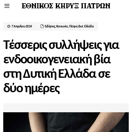
7 Απριλίου 2024
Ειδήσεις
,
Κοινωνία
,
Πάτρα/Δυτ. Ελλάδα
Τέσσερις συλλήψεις για
ενδοοικογενειακή βία
στη Δυτική Ελλάδα σε
δύο ημέρες