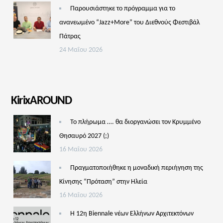
Παρουσιάστηκε το πρόγραμμα για το
ανανεωμένο “Jazz+More” του Διεθνούς Φεστιβάλ
Πάτρας
24 Μαΐου 2026
KirixAROUND
Το πλήρωμα …. θα διοργανώσει τον Κρυμμένο
Θησαυρό 2027 (;)
16 Μαΐου 2026
Πραγματοποιήθηκε η μοναδική περιήγηση της
Κίνησης “Πρόταση” στην Ηλεία
16 Μαΐου 2026
Η 12η Biennale νέων Ελλήνων Αρχιτεκτόνων