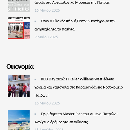
άνοιξε στο Αρχαιολογικό Μουσείο της Πάτρας
16 Μαΐου 2026
Όταν ο Εθνικός Κήρυξ Πατρών κατέγραφε την
ανησυχία για τα πατίνια
9 Μαΐου 2026
Οικονομία
RED Day 2026: Η Keller Williams West έδωσε
χρώμα και χαμόγελα στο Καραμανδάνειο Νοσοκομείο
Παίδων!
16 Μαΐου 2026
Εγκρίθηκε το Master Plan του Λιμένα Πατρών –
Aνοίγει ο δρόμος για επενδύσεις