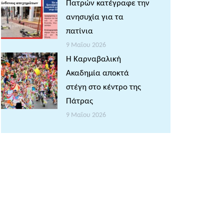
Πατρών κατέγραφε την
ανησυχία για τα
πατίνια
9 Μαΐου 2026
Η Καρναβαλική
Ακαδημία αποκτά
στέγη στο κέντρο της
Πάτρας
9 Μαΐου 2026