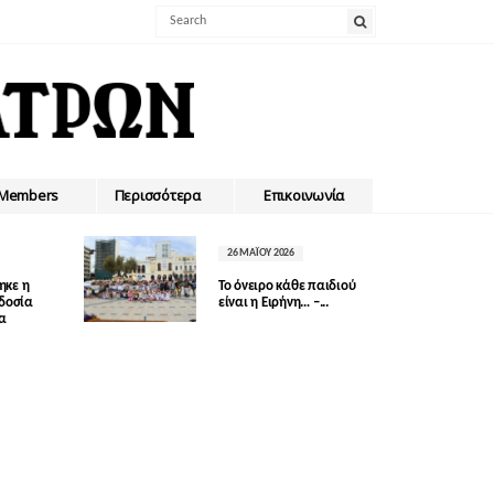
Members
Περισσότερα
Επικοινωνία
26 ΜΑΪ́ΟΥ 2026
ηκε η
Το όνειρο κάθε παιδιού
οδοσία
είναι η Ειρήνη… –...
δα