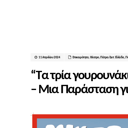
11 Απριλίου 2024
Επικαιρότητα
,
Θέατρο
,
Πάτρα/Δυτ. Ελλάδα
,
Π
“Τα τρία γουρουνάκ
– Μια Παράσταση γι