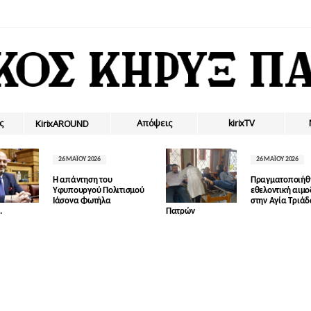
ς
Απόψεις
kirixTV
ΚirixAROUND
26 ΜΑΪ́ΟΥ 2026
26 ΜΑΪ́ΟΥ 2026
Η απάντηση του
Πραγματοποιήθ
Υφυπουργού Πολιτισμού
εθελοντική αιμ
Ιάσονα Φωτήλα
στην Αγία Τριά
.
Πατρών