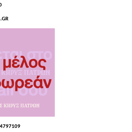
0
A.GR
974797109